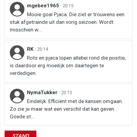
mgebee1965
·
20:15
Mooie goal Pjaca. Die ziet er trouwens een
stuk afgetrainde uit dan vorig seizoen. Wordt
misschien w...
RK
·
20:14
Rots en pjaca lopen allebei rond die positie,
is daardoor erg moeilijk om daartegen te
verdedigen.
NymaTukker
·
20:13
Eindelijk. Efficiënt met de kansen omgaan.
Zo zie je maar wat een verschil dat kan geven.
Goede st...
STAND