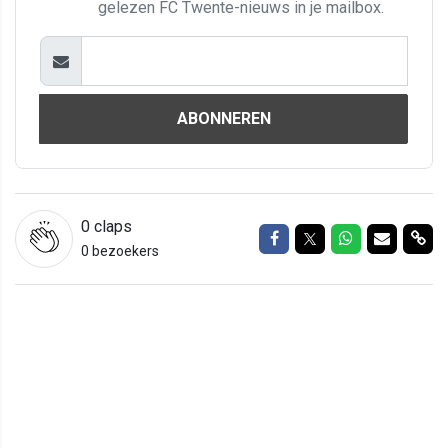
gelezen FC Twente-nieuws in je mailbox.
ABONNEREN
0
claps
Delen op Facebook
Delen op Twitter
Delen op Wh
Delen vi
Del
0 bezoekers