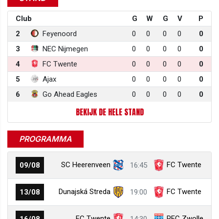
Club
G
W
G
V
P
2
Feyenoord
0
0
0
0
0
3
NEC Nijmegen
0
0
0
0
0
4
FC Twente
0
0
0
0
0
5
Ajax
0
0
0
0
0
6
Go Ahead Eagles
0
0
0
0
0
BEKIJK DE HELE STAND
PROGRAMMA
SC Heerenveen
FC Twente
09/08
16:45
Dunajská Streda
FC Twente
13/08
19:00
FC Twente
PEC Zwolle