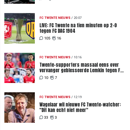
FC TWENTE NIEUWS
/
20:07
LIVE: FC Twente na tien minuten op 2-0
tegen FC DAC 1904
105
16
FC TWENTE NIEUWS
/
10:16
Twente-supporters massaal eens over
vervanger geblesseerde Lemkin tegen FC
DAC 04
10
7
FC TWENTE NIEUWS
/
12:19
Wagelaar wil nieuwe FC Twente-watcher:
"Dit kan echt niet meer"
33
3