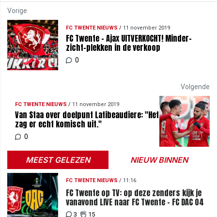
Vorige
FC TWENTE NIEUWS
/
11 november 2019
FC Twente - Ajax UITVERKOCHT! Minder-
zicht-plekken in de verkoop
0
Volgende
FC TWENTE NIEUWS
/
11 november 2019
Van Staa over doelpunt Latibeaudiere: "Het
zag er echt komisch uit."
0
MEEST GELEZEN
NIEUW BINNEN
FC TWENTE NIEUWS
/
11:16
FC Twente op TV: op deze zenders kijk je
vanavond LIVE naar FC Twente - FC DAC 04
3
15