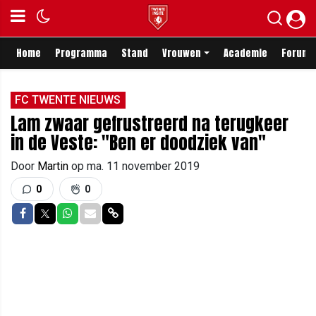
Home
Programma
Stand
Vrouwen
Academie
Forum
FC TWENTE NIEUWS
Lam zwaar gefrustreerd na terugkeer
in de Veste: "Ben er doodziek van"
Door
Martin
op
ma. 11 november 2019
0
0
Delen op Facebook
Delen op Twitter
Delen op Whatsapp
Delen via Mail
Delen via link