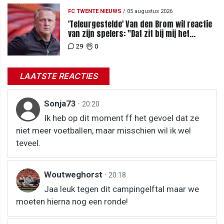
FC TWENTE NIEUWS
/
05 augustus 2026
'Teleurgestelde' Van den Brom wil reactie
van zijn spelers: "Dat zit bij mij het
meeste diep"
29
0
LAATSTE REACTIES
Sonja73
·
20:20
Ik heb op dit moment ff het gevoel dat ze
niet meer voetballen, maar misschien wil ik wel
teveel.
Woutweghorst
·
20:18
Jaa leuk tegen dit campingelftal maar we
moeten hierna nog een ronde!