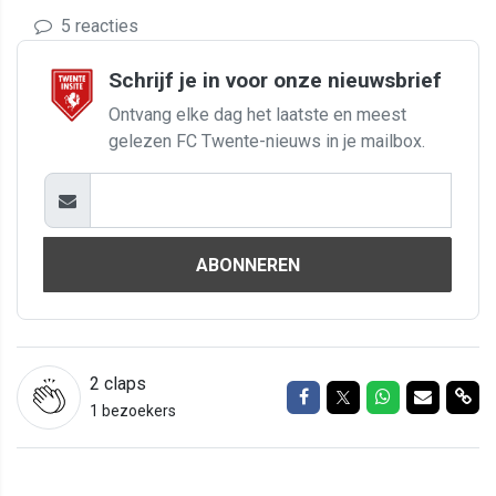
5 reacties
Schrijf je in voor onze nieuwsbrief
Ontvang elke dag het laatste en meest
gelezen FC Twente-nieuws in je mailbox.
ABONNEREN
2
claps
Delen op Facebook
Delen op Twitter
Delen op Wh
Delen vi
Del
1 bezoekers