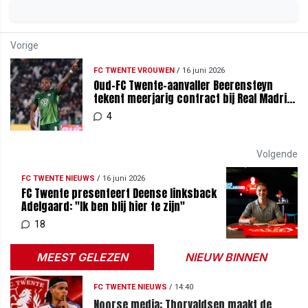
Vorige
FC TWENTE VROUWEN
/
16 juni 2026
Oud-FC Twente-aanvaller Beerensteyn
tekent meerjarig contract bij Real Madrid
(v)
4
Volgende
FC TWENTE NIEUWS
/
16 juni 2026
FC Twente presenteert Deense linksback
Adelgaard: "Ik ben blij hier te zijn"
18
MEEST GELEZEN
NIEUW BINNEN
FC TWENTE NIEUWS
/
14:40
Noorse media: Thorvaldsen maakt de