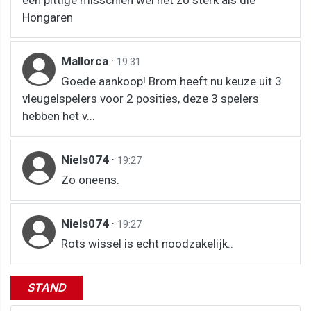
Hongaren
Mallorca
·
19:31
Goede aankoop! Brom heeft nu keuze uit 3
vleugelspelers voor 2 posities, deze 3 spelers
hebben het v...
Niels074
·
19:27
Zo oneens.
Niels074
·
19:27
Rots wissel is echt noodzakelijk..
STAND