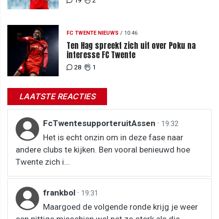
19
2
FC TWENTE NIEUWS
/
10:46
Ten Hag spreekt zich uit over Poku na
interesse FC Twente
28
1
LAATSTE REACTIES
FcTwentesupporteruitAssen
·
19:32
Het is echt onzin om in deze fase naar
andere clubs te kijken. Ben vooral benieuwd hoe
Twente zich i...
frankbol
·
19:31
Maargoed de volgende ronde krijg je weer
een pittige misschien wel net zo sterk als die