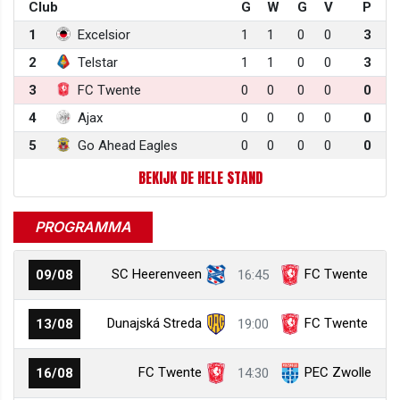
Club
G
W
G
V
P
1
Excelsior
1
1
0
0
3
2
Telstar
1
1
0
0
3
3
FC Twente
0
0
0
0
0
4
Ajax
0
0
0
0
0
5
Go Ahead Eagles
0
0
0
0
0
BEKIJK DE HELE STAND
PROGRAMMA
SC Heerenveen
FC Twente
09/08
16:45
Dunajská Streda
FC Twente
13/08
19:00
FC Twente
PEC Zwolle
16/08
14:30