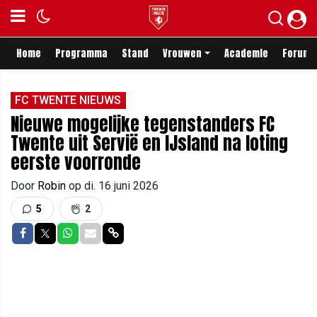
Home
Programma
Stand
Vrouwen
Academie
Forum
FC TWENTE NIEUWS
Nieuwe mogelijke tegenstanders FC
Twente uit Servië en IJsland na loting
eerste voorronde
Door
Robin
op
di. 16 juni 2026
5
2
Delen op Facebook
Delen op Twitter
Delen op Whatsapp
Delen via Mail
Delen via link