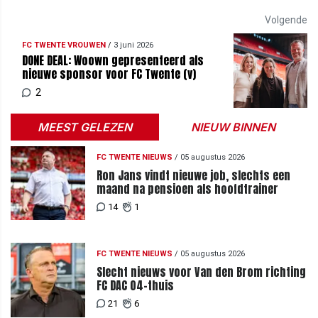
Volgende
FC TWENTE VROUWEN
/
3 juni 2026
DONE DEAL: Woown gepresenteerd als
nieuwe sponsor voor FC Twente (v)
2
MEEST GELEZEN
NIEUW BINNEN
FC TWENTE NIEUWS
/
05 augustus 2026
Ron Jans vindt nieuwe job, slechts een
maand na pensioen als hoofdtrainer
14
1
FC TWENTE NIEUWS
/
05 augustus 2026
Slecht nieuws voor Van den Brom richting
FC DAC 04-thuis
21
6