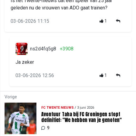
Is het Twente-nieuws dat een speler van 25 jaar
geleden nu de vrouwen van ADO gaat trainen?
03-06-2026 11:15
1
ns2d4fq5g8
+3908
Ja zeker
03-06-2026 12:56
1
Vorige
FC TWENTE NIEUWS
/
3 juni 2026
Avontuur Taha bij FC Groningen stopt
definitief: "We hebben van je genoten"
9