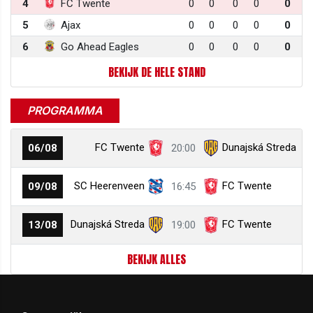
4
FC Twente
0
0
0
0
0
5
Ajax
0
0
0
0
0
6
Go Ahead Eagles
0
0
0
0
0
BEKIJK DE HELE STAND
PROGRAMMA
FC Twente
Dunajská Streda
06/08
20:00
SC Heerenveen
FC Twente
09/08
16:45
Dunajská Streda
FC Twente
13/08
19:00
BEKIJK ALLES