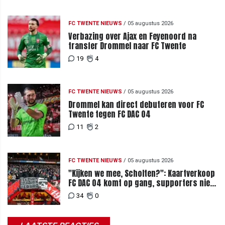
FC TWENTE NIEUWS
/
05 augustus 2026
Verbazing over Ajax en Feyenoord na
transfer Drommel naar FC Twente
19
4
FC TWENTE NIEUWS
/
05 augustus 2026
Drommel kan direct debuteren voor FC
Twente tegen FC DAC 04
11
2
FC TWENTE NIEUWS
/
05 augustus 2026
"Kijken we mee, Scholten?": Kaartverkoop
FC DAC 04 komt op gang, supporters niet
blij met ticketprijzen
34
0