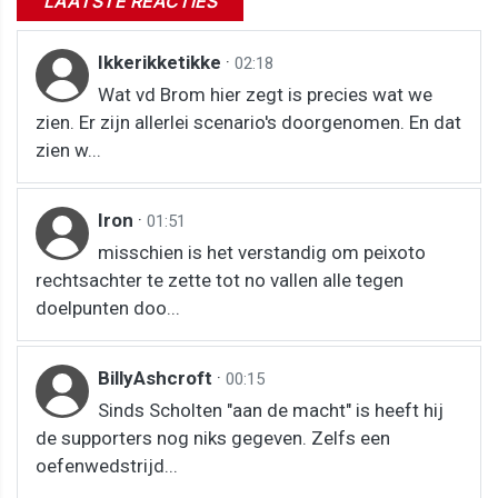
LAATSTE REACTIES
Ikkerikketikke
·
02:18
Wat vd Brom hier zegt is precies wat we
zien. Er zijn allerlei scenario's doorgenomen. En dat
zien w...
Iron
·
01:51
misschien is het verstandig om peixoto
rechtsachter te zette tot no vallen alle tegen
doelpunten doo...
BillyAshcroft
·
00:15
Sinds Scholten "aan de macht" is heeft hij
de supporters nog niks gegeven. Zelfs een
oefenwedstrijd...