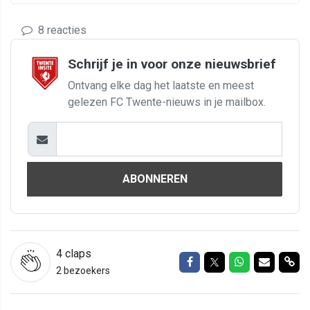
8 reacties
Schrijf je in voor onze nieuwsbrief
Ontvang elke dag het laatste en meest
gelezen FC Twente-nieuws in je mailbox.
ABONNEREN
4
claps
Delen op Facebook
Delen op Twitter
Delen op Wh
Delen vi
Del
2 bezoekers