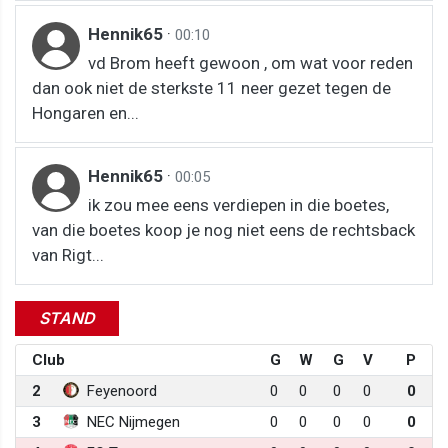
Hennik65
·
00:10
vd Brom heeft gewoon , om wat voor reden
dan ook niet de sterkste 11 neer gezet tegen de
Hongaren en...
Hennik65
·
00:05
ik zou mee eens verdiepen in die boetes,
van die boetes koop je nog niet eens de rechtsback
van Rigt...
STAND
Club
G
W
G
V
P
2
Feyenoord
0
0
0
0
0
3
NEC Nijmegen
0
0
0
0
0