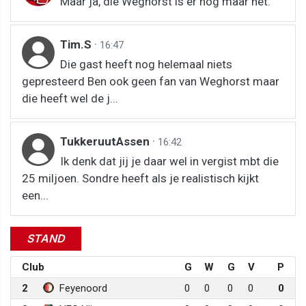
Maar ja, die Weghorst is er nog maar net.
Tim.S
·
16:47
Die gast heeft nog helemaal niets
gepresteerd Ben ook geen fan van Weghorst maar
die heeft wel de j...
TukkeruutAssen
·
16:42
Ik denk dat jij je daar wel in vergist mbt die
25 miljoen. Sondre heeft als je realistisch kijkt
een...
STAND
Club
G
W
G
V
P
2
Feyenoord
0
0
0
0
0