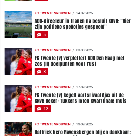
FC TWENTE VROUWEN
/
24-02-2026
ADO-directeur in tranen na besluit KNVB: "Hier
zijn politieke spelletjes gespeeld"
5
FC TWENTE VROUWEN
/
03-03-2025
FC Twente (v) verplettert ADO Den Haag met
zes (!!) doelpunten voor rust
8
FC TWENTE VROUWEN
/
17-02-2025
FC Twente (v) kegelt aartsrivaal Ajax uit de
KNVB Beker: Tukkers loten kwartfinale thuis
12
FC TWENTE VROUWEN
/
13-02-2025
Hattrick hero Ravensbergen blij en dankbaar: