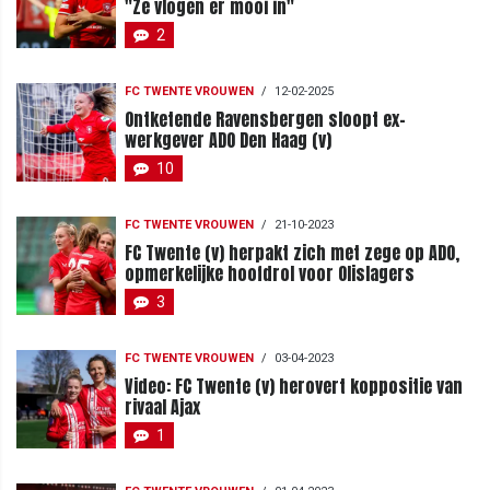
"Ze vlogen er mooi in"
2
FC TWENTE VROUWEN
/
12-02-2025
Ontketende Ravensbergen sloopt ex-
werkgever ADO Den Haag (v)
10
FC TWENTE VROUWEN
/
21-10-2023
FC Twente (v) herpakt zich met zege op ADO,
opmerkelijke hoofdrol voor Olislagers
3
FC TWENTE VROUWEN
/
03-04-2023
Video: FC Twente (v) herovert koppositie van
rivaal Ajax
1