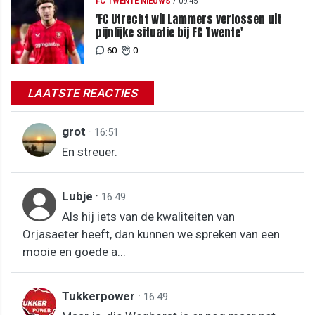
FC TWENTE NIEUWS
/
09:45
'FC Utrecht wil Lammers verlossen uit
pijnlijke situatie bij FC Twente'
60
0
LAATSTE REACTIES
grot
·
16:51
En streuer.
Lubje
·
16:49
Als hij iets van de kwaliteiten van
Orjasaeter heeft, dan kunnen we spreken van een
mooie en goede a...
Tukkerpower
·
16:49