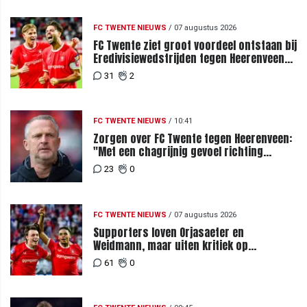
FC TWENTE NIEUWS
/
07 augustus 2026
FC Twente ziet groot voordeel ontstaan bij
Eredivisiewedstrijden tegen Heerenveen
en PEC Zwolle
31
2
FC TWENTE NIEUWS
/
10:41
Zorgen over FC Twente tegen Heerenveen:
"Met een chagrijnig gevoel richting
Slowakije"
23
0
FC TWENTE NIEUWS
/
07 augustus 2026
Supporters loven Orjasaeter en
Weidmann, maar uiten kritiek op
Weghorst na ruime zege op FC DAC
61
0