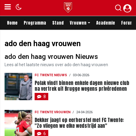
Home
Programma
Stand
Vrouwen
Academie
Forum
ado den haag vrouwen
ado den haag vrouwen Nieuws
Lees al het laatste nieuws over ado den haag vrouwen
FC TWENTE NIEUWS
/
03-06-2026
Polak vindt binnen enkele dagen nieuwe club
na vertrek uit Brugge wegens privéredenen
8
FC TWENTE VROUWEN
/
24-04-2026
Dekker jaagt op eerherstel met FC Twente:
"Zo vliegen we elke wedstrijd aan"
6