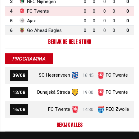
3
NEC Nijmegen
0
0
0
0
0
4
FC Twente
0
0
0
0
0
5
Ajax
0
0
0
0
0
6
Go Ahead Eagles
0
0
0
0
0
BEKIJK DE HELE STAND
PROGRAMMA
SC Heerenveen
FC Twente
09/08
16:45
Dunajská Streda
FC Twente
13/08
19:00
FC Twente
PEC Zwolle
16/08
14:30
BEKIJK ALLES