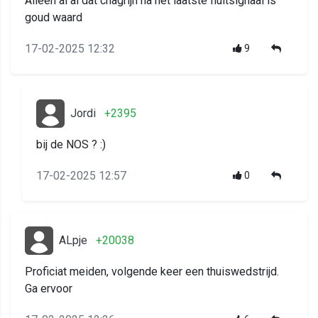
Alleen al al dat chagrijn na het laatste fluitsignaal is
goud waard
17-02-2025 12:32
9
Jordi
+2395
bij de NOS ? :)
17-02-2025 12:57
0
ALpje
+20038
Proficiat meiden, volgende keer een thuiswedstrijd.
Ga ervoor