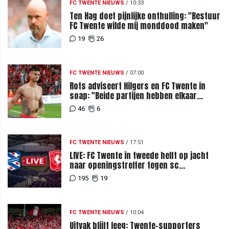
FC TWENTE NIEUWS
/
10:33
Ten Hag doet pijnlijke onthulling: "Bestuur
FC Twente wilde mij monddood maken"
19
26
FC TWENTE NIEUWS
/
07:00
Rots adviseert Hilgers en FC Twente in
soap: "Beide partijen hebben elkaar
teleurgesteld"
46
6
FC TWENTE NIEUWS
/
17:51
LIVE: FC Twente in tweede helft op jacht
naar openingstreffer tegen sc
Heerenveen
195
19
FC TWENTE NIEUWS
/
10:04
Uitvak blijft leeg: Twente-supporters