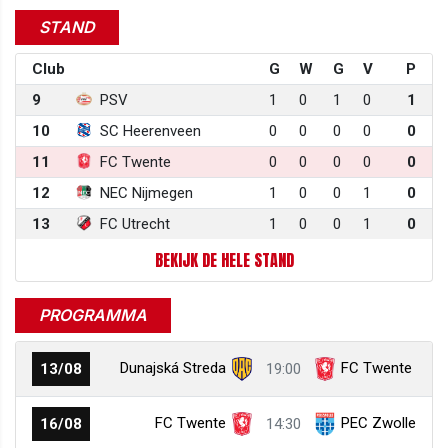
STAND
Club
G
W
G
V
P
9
PSV
1
0
1
0
1
10
SC Heerenveen
0
0
0
0
0
11
FC Twente
0
0
0
0
0
12
NEC Nijmegen
1
0
0
1
0
13
FC Utrecht
1
0
0
1
0
BEKIJK DE HELE STAND
PROGRAMMA
Dunajská Streda
FC Twente
13/08
19:00
FC Twente
PEC Zwolle
16/08
14:30