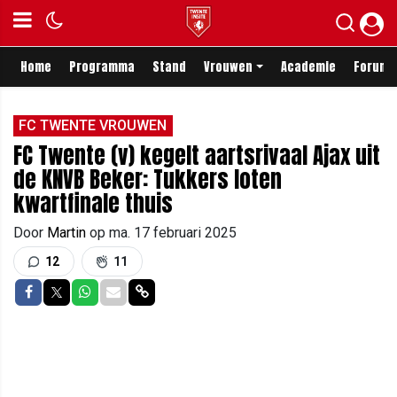
Home
Programma
Stand
Vrouwen
Academie
Forum
FC TWENTE VROUWEN
FC Twente (v) kegelt aartsrivaal Ajax uit
de KNVB Beker: Tukkers loten
kwartfinale thuis
Door
Martin
op
ma. 17 februari 2025
12
11
Delen op Facebook
Delen op Twitter
Delen op Whatsapp
Delen via Mail
Delen via link