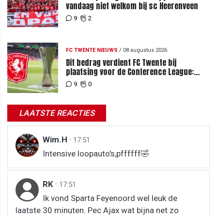
vandaag niet welkom bij sc Heerenveen
9
2
FC TWENTE NIEUWS
/
08 augustus 2026
Dit bedrag verdient FC Twente bij
plaatsing voor de Conference League:
zoveel loopt het mis bij uitschakeling
9
0
LAATSTE REACTIES
Wim.H
·
17:51
Intensive loopauto's,pffffff🤣
RK
·
17:51
Ik vond Sparta Feyenoord wel leuk de
laatste 30 minuten. Pec Ajax wat bijna net zo