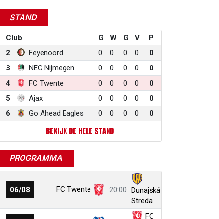
STAND
Club
G
W
G
V
P
2
Feyenoord
0
0
0
0
0
3
NEC Nijmegen
0
0
0
0
0
4
FC Twente
0
0
0
0
0
5
Ajax
0
0
0
0
0
6
Go Ahead Eagles
0
0
0
0
0
r
ail
link
BEKIJK DE HELE STAND
PROGRAMMA
FC Twente
06/08
20:00
Dunajská
Streda
FC