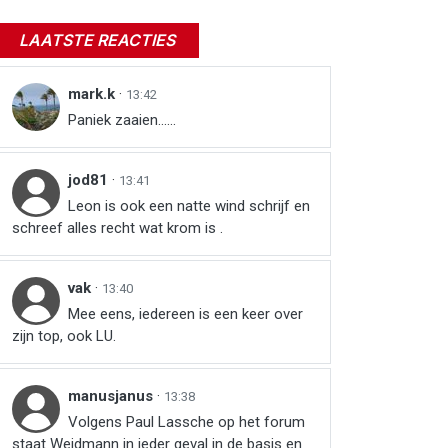
LAATSTE REACTIES
mark.k
·
13:42
Paniek zaaien......
jod81
·
13:41
Leon is ook een natte wind schrijf en
schreef alles recht wat krom is .
vak
·
13:40
Mee eens, iedereen is een keer over
zijn top, ook LU.
manusjanus
·
13:38
Volgens Paul Lassche op het forum
staat Weidmann in ieder geval in de basis en