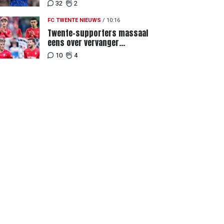
een signaal"
32
2
FC TWENTE NIEUWS
/
10:16
Twente-supporters massaal
eens over vervanger
geblesseerde Lemkin tegen FC
10
4
DAC 04