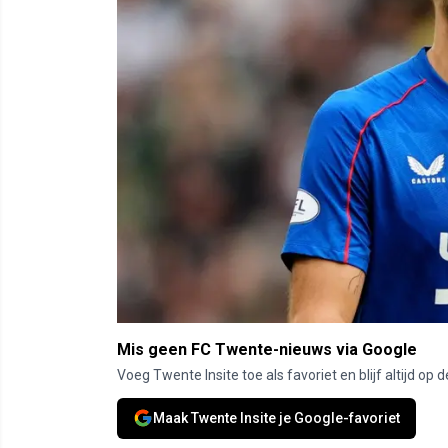
Mis geen FC Twente-nieuws via Google
Voeg Twente Insite toe als favoriet en blijf altijd o
Maak Twente Insite je Google-favoriet