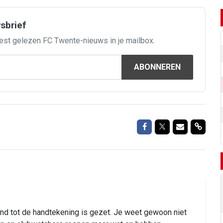
wsbrief
est gelezen FC Twente-nieuws in je mailbox.
ABONNEREN
Delen op Facebook
Delen op Twitte
Delen via M
Delen 
 rond tot de handtekening is gezet. Je weet gewoon niet