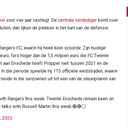
kin
voor vier jaar vastlegt. De
centrale verdediger
komt over
ten, dan lijken de plekken in het hart van de defensie
angers FC, waarin hij twee keer scoorde. Zijn huidige
euro, fors hoger dan de 1,5 miljoen euro die FC Twente
en aan Enschede hoeft Pröpper niet: tussen 2021 en de
In die periode speelde hij 115 officiële wedstrijden, waarin
roeide in die seizoenen uit tot een van de steunpilaren van
 with Rangers this week. Twente Enschede remain keen on
 talks with Russell Martin this week.🔵🔴⚪️
, 2025