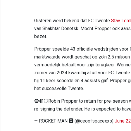
Gisteren werd bekend dat FC Twente
Stav Lem
van Shakhtar Donetsk. Mocht Pröpper ook aanslui
bezet.
Pröpper speelde 43 officiële wedstrijden voor R
marktwaarde wordt geschat op zo’n 2,5 miljoen 
vermoedelijk betaalt voor zijn terugkeer. Wenn
zomer van 2024 kwam hij al uit voor FC Twente. 
hij 11 keer scoorde en 4 assists gaf. Pröpper g
het succesvolle Twente.
🔵🔴⚪️Robin Propper to return for pre-season
re-signing the defender. He is expected to have
— ROCKET MAN 🆇 (@ceoofspacexxs)
June 22