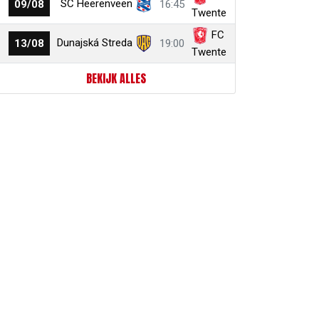
SC Heerenveen
09/08
16:45
Twente
FC
Dunajská Streda
13/08
19:00
Twente
BEKIJK ALLES