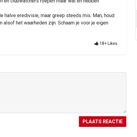
ten en clubwatchers roepen maar wat en hebben
de halve eredivisie, maar greep steeds mis. Man, houd
 alsof het waarheden zijn. Schaam je voor je eigen
18+
Likes
PLAATS REACTIE