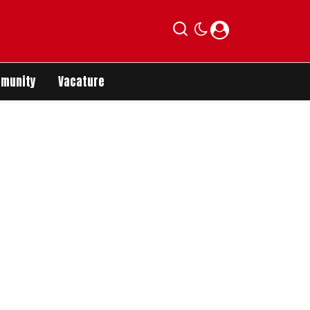
munity
Vacature