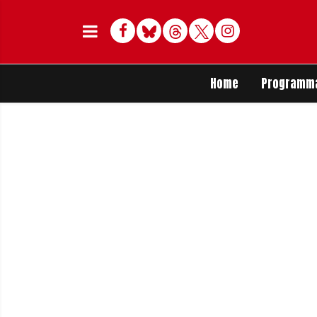
Facebook
Bluesky
Threads
Twitter
Delen op Whats
Home
Programm