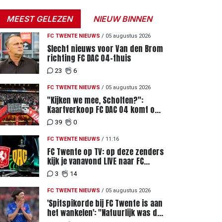
MEEST GELEZEN
NIEUW BINNEN
FC TWENTE NIEUWS
/
05 augustus 2026
Slecht nieuws voor Van den Brom
richting FC DAC 04-thuis
23
6
FC TWENTE NIEUWS
/
05 augustus 2026
"Kijken we mee, Scholten?":
Kaartverkoop FC DAC 04 komt op
gang, supporters niet blij met
39
0
ticketprijzen
FC TWENTE NIEUWS
/
11:16
FC Twente op TV: op deze zenders
kijk je vanavond LIVE naar FC
Twente - FC DAC 04
3
14
FC TWENTE NIEUWS
/
05 augustus 2026
'Spitspikorde bij FC Twente is aan
het wankelen': "Natuurlijk was dat