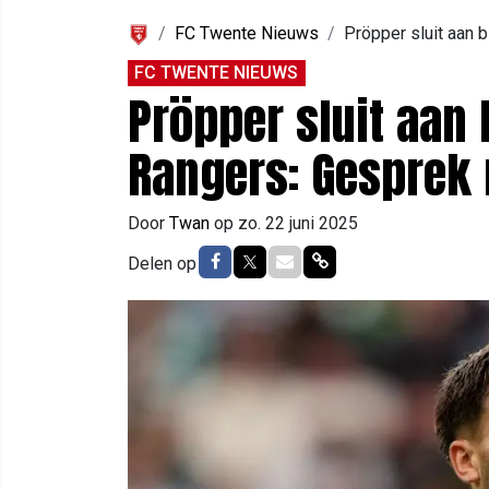
FC Twente Nieuws
Pröpper sluit aan b
FC TWENTE NIEUWS
Pröpper sluit aan 
Rangers: Gesprek 
Door
Twan
op
zo. 22 juni 2025
Delen op Facebook
Delen op Twitter
Delen via Mail
Delen via link
Delen op