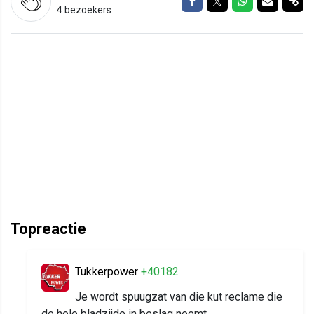
Delen op Facebook
Delen op Twitter
Delen op Wh
Delen vi
Del
4 bezoekers
Topreactie
Tukkerpower
+40182
Je wordt spuugzat van die kut reclame die
de hele bladzijde in beslag neemt