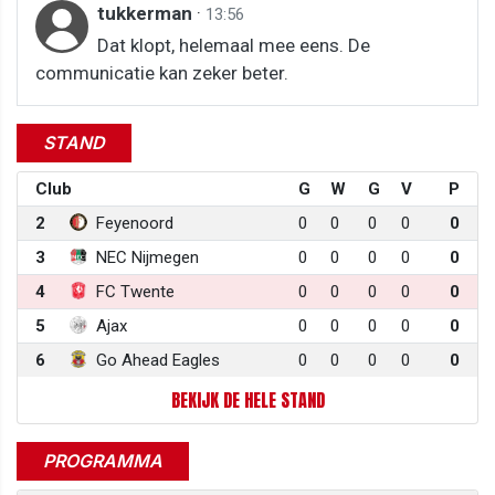
tukkerman
·
13:56
Dat klopt, helemaal mee eens. De
communicatie kan zeker beter.
STAND
Club
G
W
G
V
P
2
Feyenoord
0
0
0
0
0
3
NEC Nijmegen
0
0
0
0
0
4
FC Twente
0
0
0
0
0
5
Ajax
0
0
0
0
0
6
Go Ahead Eagles
0
0
0
0
0
BEKIJK DE HELE STAND
PROGRAMMA