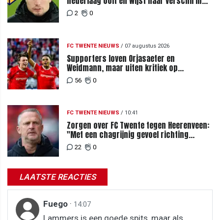
nederlaag ooit en wijst naar verschil in
selectiewaarden
2
0
FC TWENTE NIEUWS
/
07 augustus 2026
Supporters loven Orjasaeter en
Weidmann, maar uiten kritiek op
Weghorst na ruime zege op FC DAC
56
0
FC TWENTE NIEUWS
/
10:41
Zorgen over FC Twente tegen Heerenveen:
"Met een chagrijnig gevoel richting
Slowakije"
22
0
LAATSTE REACTIES
Fuego
·
14:07
Lammers is een goede spits, maar als