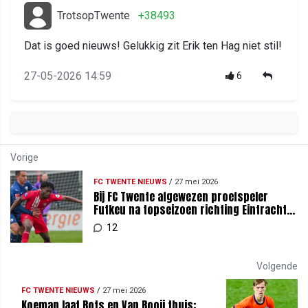
TrotsopTwente
+38493
Dat is goed nieuws! Gelukkig zit Erik ten Hag niet stil!
27-05-2026 14:59
6
Vorige
FC TWENTE NIEUWS
/
27 mei 2026
Bij FC Twente afgewezen proefspeler
Futkeu na topseizoen richting Eintracht
Frankfurt
12
Volgende
FC TWENTE NIEUWS
/
27 mei 2026
Koeman laat Rots en Van Rooij thuis: