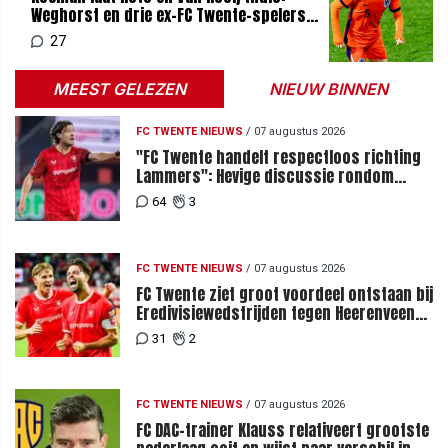
Weghorst en drie ex-FC Twente-spelers
mee naar WK
27
MEEST GELEZEN
NIEUW BINNEN
FC TWENTE NIEUWS
/
07 augustus 2026
"FC Twente handelt respectloos richting
Lammers": Hevige discussie rondom
degradatie tot derde spits
64
3
FC TWENTE NIEUWS
/
07 augustus 2026
FC Twente ziet groot voordeel ontstaan bij
Eredivisiewedstrijden tegen Heerenveen
en PEC Zwolle
31
2
FC TWENTE NIEUWS
/
07 augustus 2026
FC DAC-trainer Klauss relativeert grootste