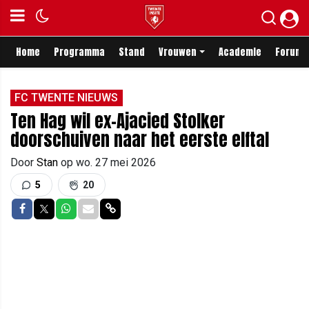
Home
Programma
Stand
Vrouwen
Academie
Forum
FC TWENTE NIEUWS
Ten Hag wil ex-Ajacied Stolker
doorschuiven naar het eerste elftal
Door
Stan
op
wo. 27 mei 2026
5
20
Delen op Facebook
Delen op Twitter
Delen op Whatsapp
Delen via Mail
Delen via link