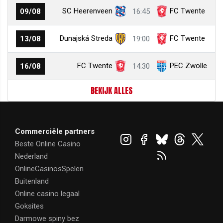
SC Heerenveen
FC Twente
09/08
16:45
Dunajská Streda
FC Twente
13/08
19:00
FC Twente
PEC Zwolle
16/08
14:30
BEKIJK ALLES
Commerciële partners
Beste Online Casino
Nederland
OnlineCasinosSpelen
Buitenland
Online casino legaal
Goksites
Darmowe spiny bez