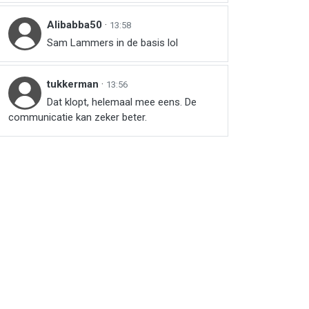
Alibabba50
·
13:58
Sam Lammers in de basis lol
tukkerman
·
13:56
Dat klopt, helemaal mee eens. De
communicatie kan zeker beter.
r
ail
link