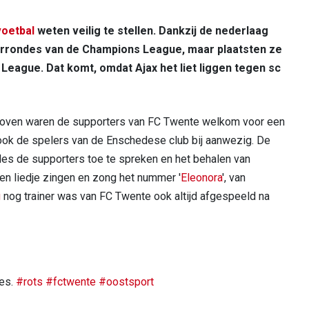
oetbal
weten veilig te stellen. Dankzij de nederlaag
rrondes van de Champions League, maar plaatsten ze
League. Dat komt, omdat Ajax het liet liggen tegen sc
ndhoven waren de supporters van FC Twente welkom voor een
 ook de spelers van de Enschedese club bij aanwezig. De
es de supporters toe te spreken en het behalen van
n liedje zingen en zong het nummer '
Eleonora
', van
g
nog trainer was van FC Twente ook altijd afgespeeld na
des.
#rots
#fctwente
#oostsport