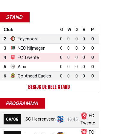
STAND
Club
G
W
G
V
P
2
Feyenoord
0
0
0
0
0
3
NEC Nijmegen
0
0
0
0
0
4
FC Twente
0
0
0
0
0
5
Ajax
0
0
0
0
0
6
Go Ahead Eagles
0
0
0
0
0
BEKIJK DE HELE STAND
PROGRAMMA
FC
SC Heerenveen
09/08
16:45
Twente
FC