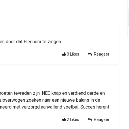
 dat Eleonora te zingen....................
0
Likes
Reageer
moeten tevreden zijn. NEC knap en verdiend derde en
 weloverwogen zoeken naar een nieuwe balans in de
ineerd met verzorgd aanvallend voetbal. Succes heren!
2
Likes
Reageer