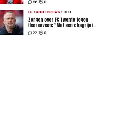
Weghorst na ruime zege op FC
56
0
DAC
FC TWENTE NIEUWS
/
10:41
Zorgen over FC Twente tegen
Heerenveen: "Met een chagrijnig
gevoel richting Slowakije"
22
0