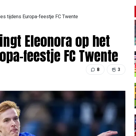
des tijdens Europa-feestje FC Twente
ingt Eleonora op het
ropa-feestje FC Twente
8
3