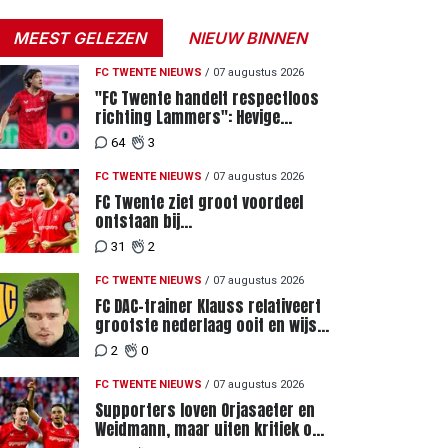
MEEST GELEZEN
NIEUW BINNEN
FC TWENTE NIEUWS
/
07 augustus 2026
"FC Twente handelt respectloos
richting Lammers": Hevige
discussie rondom degradatie tot
64
3
derde spits
FC TWENTE NIEUWS
/
07 augustus 2026
FC Twente ziet groot voordeel
ontstaan bij
Eredivisiewedstrijden tegen
31
2
Heerenveen en PEC Zwolle
FC TWENTE NIEUWS
/
07 augustus 2026
FC DAC-trainer Klauss relativeert
grootste nederlaag ooit en wijst
naar verschil in selectiewaarden
2
0
FC TWENTE NIEUWS
/
07 augustus 2026
Supporters loven Orjasaeter en
Weidmann, maar uiten kritiek op