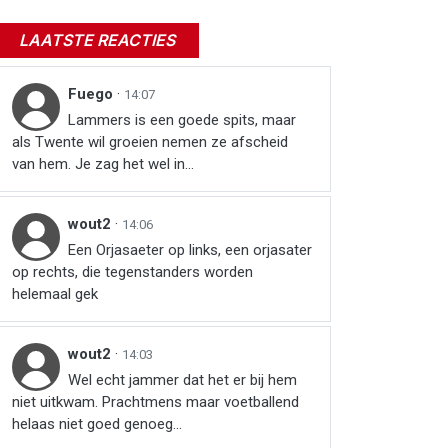
LAATSTE REACTIES
Fuego
·
14:07
Lammers is een goede spits, maar
als Twente wil groeien nemen ze afscheid
van hem. Je zag het wel in...
wout2
·
14:06
Een Orjasaeter op links, een orjasater
op rechts, die tegenstanders worden
helemaal gek
wout2
·
14:03
Wel echt jammer dat het er bij hem
niet uitkwam. Prachtmens maar voetballend
helaas niet goed genoeg...