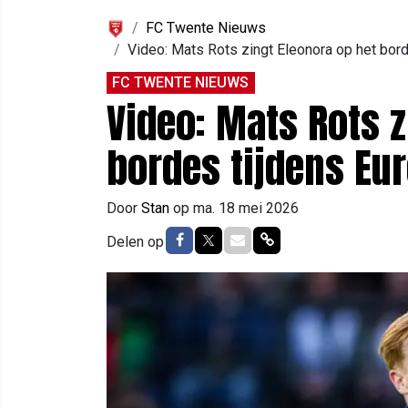
FC Twente Nieuws
Video: Mats Rots zingt Eleonora op het bor
FC TWENTE NIEUWS
Video: Mats Rots z
bordes tijdens Eu
Door
Stan
op
ma. 18 mei 2026
Delen op Facebook
Delen op Twitter
Delen via Mail
Delen via link
Delen op