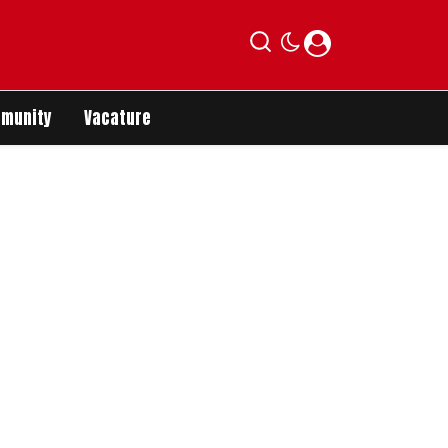
munity
Vacature