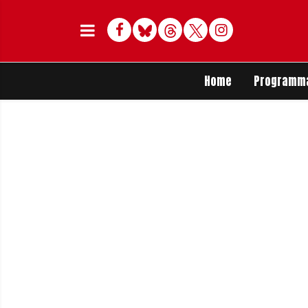
Facebook
Bluesky
Threads
Twitter
Delen op Whats
Home
Programm