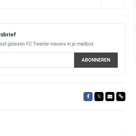
wsbrief
est gelezen FC Twente-nieuws in je mailbox.
ABONNEREN
Delen op Facebook
Delen op Twitte
Delen via M
Delen 