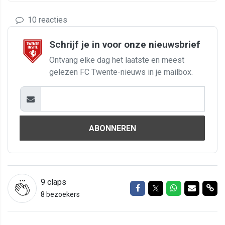
10 reacties
Schrijf je in voor onze nieuwsbrief
Ontvang elke dag het laatste en meest
gelezen FC Twente-nieuws in je mailbox.
ABONNEREN
9
claps
Delen op Facebook
Delen op Twitter
Delen op Wh
Delen vi
Del
8 bezoekers