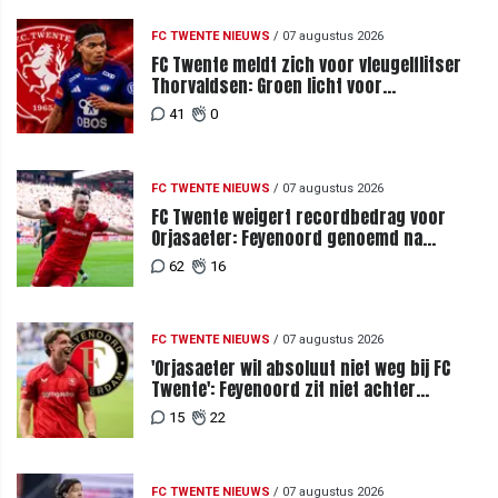
FC TWENTE NIEUWS
/
07 augustus 2026
FC Twente meldt zich voor vleugelflitser
Thorvaldsen: Groen licht voor
miljoenenbod
41
0
FC TWENTE NIEUWS
/
07 augustus 2026
FC Twente weigert recordbedrag voor
Orjasaeter: Feyenoord genoemd na
megabod
62
16
FC TWENTE NIEUWS
/
07 augustus 2026
'Orjasaeter wil absoluut niet weg bij FC
Twente': Feyenoord zit niet achter
recordbod
15
22
FC TWENTE NIEUWS
/
07 augustus 2026