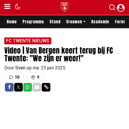
Home
Programma
Stand
Vrouwen
Academie
Forum
FC TWENTE NIEUWS
Video | Van Bergen keert terug bij FC
Twente: "We zijn er weer!"
Door
Sven
op
ma. 23 juni 2025
10
9
Delen op Facebook
Delen op Twitter
Delen op Whatsapp
Delen via Mail
Delen via link