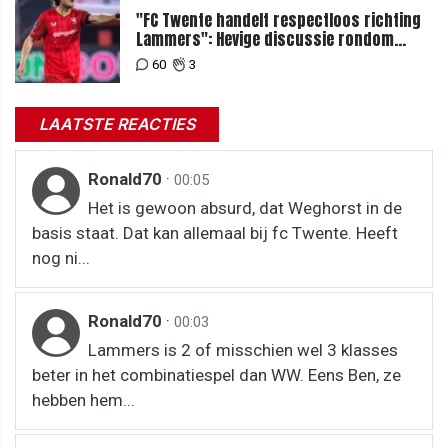
"FC Twente handelt respectloos richting
Lammers": Hevige discussie rondom
degradatie tot derde spits
60
3
LAATSTE REACTIES
Ronald70
·
00:05
Het is gewoon absurd, dat Weghorst in de
basis staat. Dat kan allemaal bij fc Twente. Heeft
nog ni...
Ronald70
·
00:03
Lammers is 2 of misschien wel 3 klasses
beter in het combinatiespel dan WW. Eens Ben, ze
hebben hem...