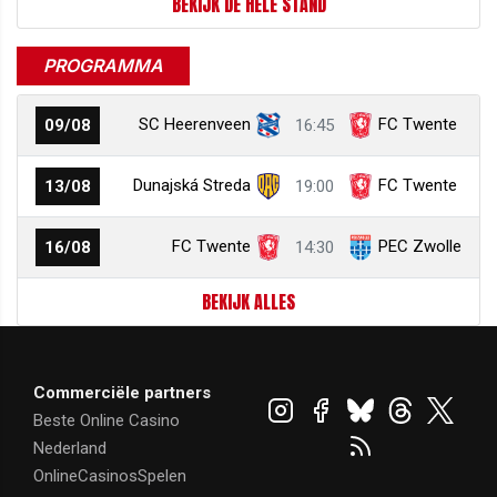
BEKIJK DE HELE STAND
PROGRAMMA
SC Heerenveen
FC Twente
09/08
16:45
Dunajská Streda
FC Twente
13/08
19:00
FC Twente
PEC Zwolle
16/08
14:30
BEKIJK ALLES
Commerciële partners
Beste Online Casino
Nederland
OnlineCasinosSpelen