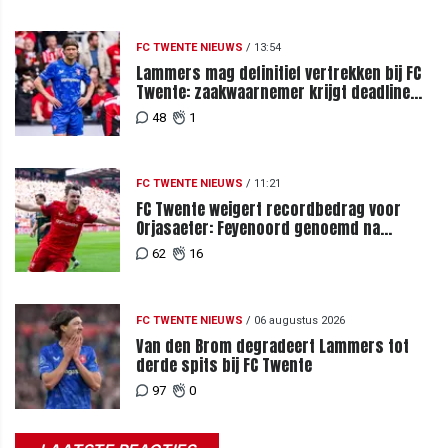
FC TWENTE NIEUWS
/
13:54
Lammers mag definitief vertrekken bij FC
Twente: zaakwaarnemer krijgt deadline
vanwege komst vervanger
48
1
FC TWENTE NIEUWS
/
11:21
FC Twente weigert recordbedrag voor
Orjasaeter: Feyenoord genoemd na
megabod
62
16
FC TWENTE NIEUWS
/
06 augustus 2026
Van den Brom degradeert Lammers tot
derde spits bij FC Twente
97
0