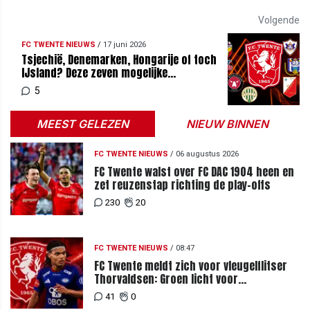
Volgende
FC TWENTE NIEUWS
/
17 juni 2026
Tsjechië, Denemarken, Hongarije of toch
IJsland? Deze zeven mogelijke
tegenstanders zijn nog over voor FC
5
Twente
MEEST GELEZEN
NIEUW BINNEN
FC TWENTE NIEUWS
/
06 augustus 2026
FC Twente walst over FC DAC 1904 heen en
zet reuzenstap richting de play-offs
230
20
FC TWENTE NIEUWS
/
08:47
FC Twente meldt zich voor vleugelflitser
Thorvaldsen: Groen licht voor
miljoenenbod
41
0