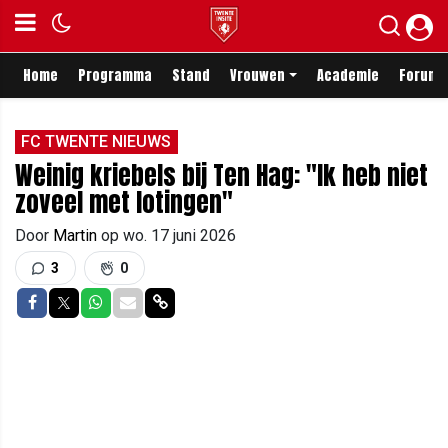
Home
Programma
Stand
Vrouwen
Academie
Forum
FC TWENTE NIEUWS
Weinig kriebels bij Ten Hag: "Ik heb niet
zoveel met lotingen"
Door
Martin
op
wo. 17 juni 2026
3
0
Delen op Facebook
Delen op Twitter
Delen op Whatsapp
Delen via Mail
Delen via link