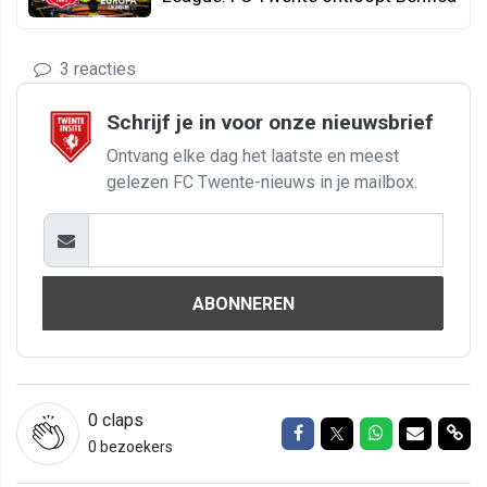
3 reacties
Schrijf je in voor onze nieuwsbrief
Ontvang elke dag het laatste en meest
gelezen FC Twente-nieuws in je mailbox.
ABONNEREN
0
claps
Delen op Facebook
Delen op Twitter
Delen op Wh
Delen vi
Del
0 bezoekers