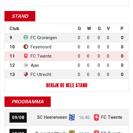
STAND
Club
G
W
G
V
P
9
FC Groningen
0
0
0
0
0
10
Feyenoord
0
0
0
0
0
11
FC Twente
0
0
0
0
0
12
Ajax
0
0
0
0
0
13
FC Utrecht
0
0
0
0
0
BEKIJK DE HELE STAND
PROGRAMMA
SC Heerenveen
FC Twente
09/08
16:45