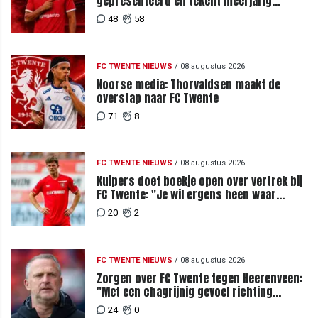
gepresenteerd en tekent meerjarig
contract bij FC Twente
48
58
FC TWENTE NIEUWS
/
08 augustus 2026
Noorse media: Thorvaldsen maakt de
overstap naar FC Twente
71
8
FC TWENTE NIEUWS
/
08 augustus 2026
Kuipers doet boekje open over vertrek bij
FC Twente: "Je wil ergens heen waar
mensen je waarderen"
20
2
FC TWENTE NIEUWS
/
08 augustus 2026
Zorgen over FC Twente tegen Heerenveen:
"Met een chagrijnig gevoel richting
Slowakije"
24
0