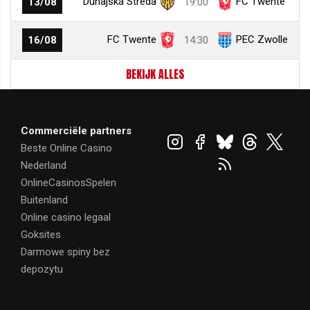
Dunajská Streda
FC Twente
13/08
19:00
FC Twente
PEC Zwolle
16/08
14:30
BEKIJK ALLES
Commerciële partners
Beste Online Casino
Nederland
OnlineCasinosSpelen
Buitenland
Online casino legaal
Goksites
Darmowe spiny bez
depozytu