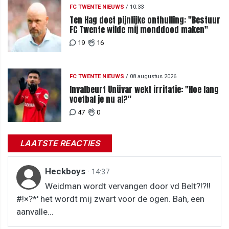
FC TWENTE NIEUWS
/
10:33
Ten Hag doet pijnlijke onthulling: "Bestuur
FC Twente wilde mij monddood maken"
19
16
FC TWENTE NIEUWS
/
08 augustus 2026
Invalbeurt Ünüvar wekt irritatie: "Hoe lang
voetbal je nu al?"
47
0
LAATSTE REACTIES
Heckboys
·
14:37
Weidman wordt vervangen door vd Belt?!?!!
#!×?*' het wordt mij zwart voor de ogen. Bah, een
aanvalle...