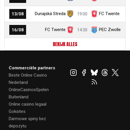
Dunajská Streda
FC Twente
13/08
19:00
FC Twente
PEC Zwolle
16/08
14:30
BEKIJK ALLES
Commerciële partners
Beste Online Casino
Nederland
OnlineCasinosSpelen
Buitenland
Online casino legaal
Goksites
Darmowe spiny bez
depozytu