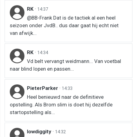
RK
·
14:37
@BB-Frank Dat is de tactiek al een heel
seizoen onder JvdB.. dus daar gaat hij echt niet
van afwijk...
RK
·
14:34
Vd belt vervangt weidmann... Van voetbal
naar blind lopen en passen...
PieterParker
·
14:33
Heel benieuwd naar de definitieve
opstelling. Als Brom slim is doet hij dezelfde
startopstelling als...
lowdiggity
·
14:32