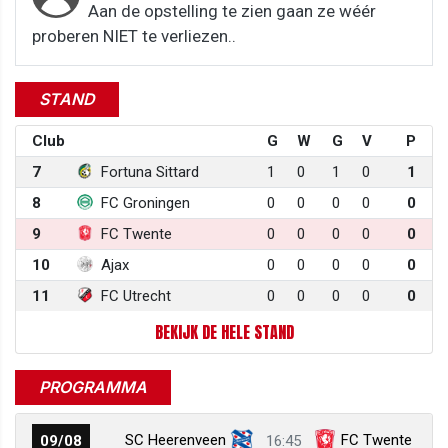
Aan de opstelling te zien gaan ze wéér
proberen NIET te verliezen..
STAND
Club
G
W
G
V
P
7
Fortuna Sittard
1
0
1
0
1
8
FC Groningen
0
0
0
0
0
9
FC Twente
0
0
0
0
0
10
Ajax
0
0
0
0
0
11
FC Utrecht
0
0
0
0
0
BEKIJK DE HELE STAND
PROGRAMMA
SC Heerenveen
FC Twente
09/08
16:45