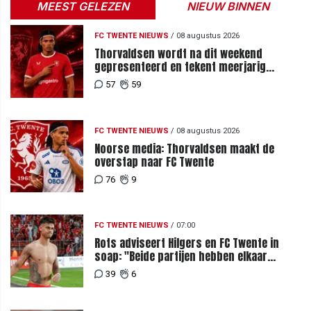
MEEST GELEZEN
NIEUW BINNEN
FC TWENTE NIEUWS
/
08 augustus 2026
Thorvaldsen wordt na dit weekend
gepresenteerd en tekent meerjarig
contract bij FC Twente
57
59
FC TWENTE NIEUWS
/
08 augustus 2026
Noorse media: Thorvaldsen maakt de
overstap naar FC Twente
76
9
FC TWENTE NIEUWS
/
07:00
Rots adviseert Hilgers en FC Twente in
soap: "Beide partijen hebben elkaar
teleurgesteld"
39
6