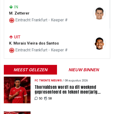
IN
M. Zetterer
Eintracht Frankfurt - Keeper #
UIT
K. Morais Vieira dos Santos
Eintracht Frankfurt - Keeper #
MEEST GELEZEN
NIEUW BINNEN
FC TWENTE NIEUWS
/
08 augustus 2026
Thorvaldsen wordt na dit weekend
gepresenteerd en tekent meerjarig
contract bij FC Twente
50
58