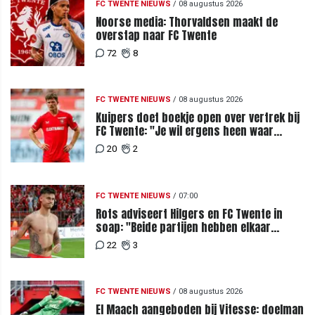
FC TWENTE NIEUWS
/
08 augustus 2026
Noorse media: Thorvaldsen maakt de
overstap naar FC Twente
72
8
FC TWENTE NIEUWS
/
08 augustus 2026
Kuipers doet boekje open over vertrek bij
FC Twente: "Je wil ergens heen waar
mensen je waarderen"
20
2
FC TWENTE NIEUWS
/
07:00
Rots adviseert Hilgers en FC Twente in
soap: "Beide partijen hebben elkaar
teleurgesteld"
22
3
FC TWENTE NIEUWS
/
08 augustus 2026
El Maach aangeboden bij Vitesse: doelman