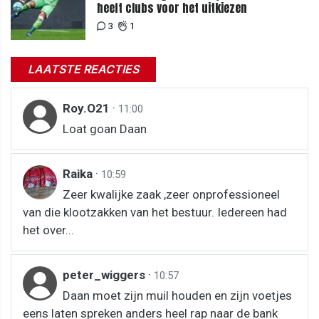
heeft clubs voor het uitkiezen
3
1
LAATSTE REACTIES
Roy.O21
·
11:00
Loat goan Daan
Raika
·
10:59
Zeer kwalijke zaak ,zeer onprofessioneel
van die klootzakken van het bestuur. Iedereen had
het over...
peter_wiggers
·
10:57
Daan moet zijn muil houden en zijn voetjes
eens laten spreken anders heel rap naar de bank