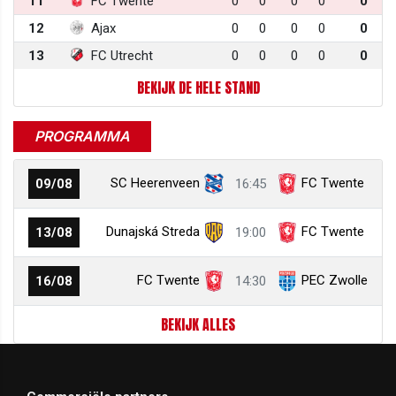
11
FC Twente
0
0
0
0
0
12
Ajax
0
0
0
0
0
13
FC Utrecht
0
0
0
0
0
BEKIJK DE HELE STAND
PROGRAMMA
SC Heerenveen
FC Twente
09/08
16:45
Dunajská Streda
FC Twente
13/08
19:00
FC Twente
PEC Zwolle
16/08
14:30
BEKIJK ALLES