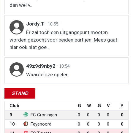
dan wel v...
Jordy.T
·
10:55
Er zal toch een uitgangspunt moeten
worden gezocht voor beiden partijen. Mees gaat
hier ook niet goe...
49z9d9nby2
·
10:54
Waardeloze speler
STAND
Club
G
W
G
V
P
9
FC Groningen
0
0
0
0
0
10
Feyenoord
0
0
0
0
0