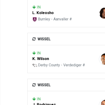
IN
L. Koleosho
Burnley - Aanvaller #
WISSEL
IN
K. Wilson
Derby County - Verdediger #
WISSEL
IN
J. Rodriguez