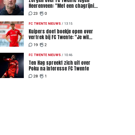
Zorgen over FC Twente tegen
Heerenveen: "Met een chagrijnig
gevoel richting Slowakije"
23
0
FC TWENTE NIEUWS
/
13:15
Kuipers doet boekje open over
vertrek bij FC Twente: "Je wil
ergens heen waar mensen je
19
2
waarderen"
FC TWENTE NIEUWS
/
10:46
Ten Hag spreekt zich uit over
Poku na interesse FC Twente
28
1