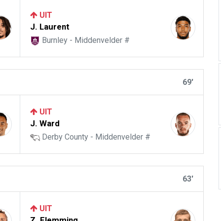
UIT
J. Laurent
Burnley - Middenvelder #
69'
UIT
J. Ward
Derby County - Middenvelder #
63'
UIT
Z. Flemming