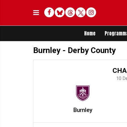
Facebook
Bluesky
Threads
Twitter
Delen op Whats
Home
Programm
Burnley - Derby County
CHA
10 D
Burnley