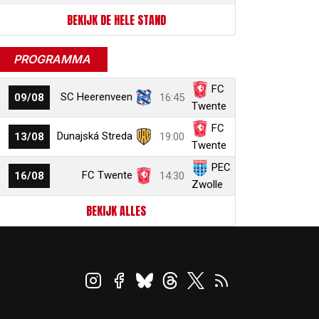
BEKIJK DE HELE STAND
PROGRAMMA
FC
SC Heerenveen
09/08
16:45
Twente
FC
Dunajská Streda
13/08
19:00
Twente
PEC
FC Twente
16/08
14:30
Zwolle
BEKIJK ALLES