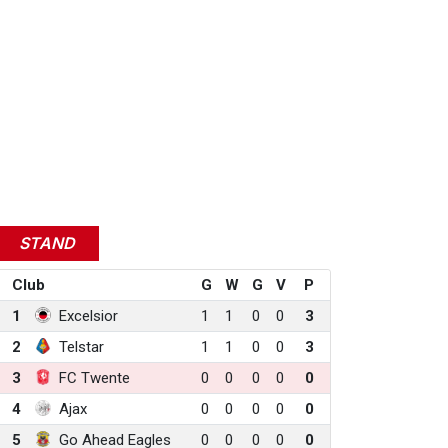
STAND
Club
G
W
G
V
P
1
Excelsior
1
1
0
0
3
2
Telstar
1
1
0
0
3
3
FC Twente
0
0
0
0
0
4
Ajax
0
0
0
0
0
5
Go Ahead Eagles
0
0
0
0
0