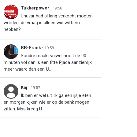
Tukkerpower
·
19:58
Unuvar had al lang verkocht moeten
worden, de vraag is alleen wie wil hem
hebben?
BB-Frank
·
19:58
Sondre maakt vrijwel nooit de 90
minuten vol dan is een fitte Pjaca aanzienlijk
meer waard dan een Ū...
Kaj
·
19:57
Ik ben er wel uit. Ik ga een ijsje eten
en morgen kijken wie er op de bank mogen
zitten. Mss kreeg U...