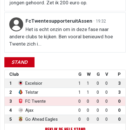
jongen gehoord. Zet ik 200 euro op.
FcTwentesupporteruitAssen
·
19:32
Het is echt onzin om in deze fase naar
andere clubs te kijken. Ben vooral benieuwd hoe
Twente zich i...
STAND
Club
G
W
G
V
P
1
Excelsior
1
1
0
0
3
2
Telstar
1
1
0
0
3
3
FC Twente
0
0
0
0
0
4
Ajax
0
0
0
0
0
5
Go Ahead Eagles
0
0
0
0
0
BEKIJK DE HELE STAND