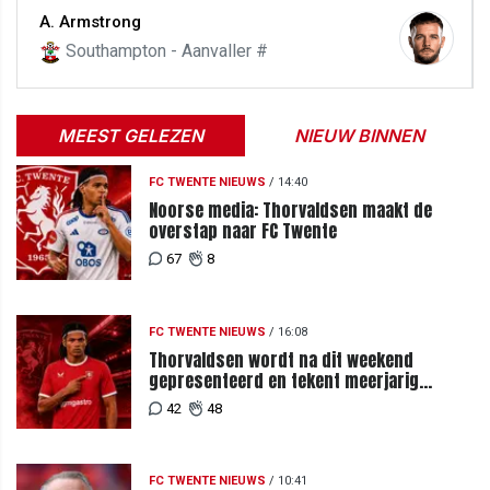
A. Armstrong
Southampton - Aanvaller #
MEEST GELEZEN
NIEUW BINNEN
FC TWENTE NIEUWS
/
14:40
Noorse media: Thorvaldsen maakt de
overstap naar FC Twente
67
8
FC TWENTE NIEUWS
/
16:08
Thorvaldsen wordt na dit weekend
gepresenteerd en tekent meerjarig
contract bij FC Twente
42
48
FC TWENTE NIEUWS
/
10:41