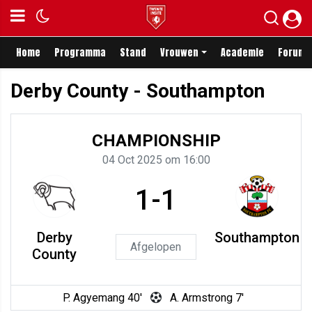
Home
Programma
Stand
Vrouwen
Academie
Forum
Derby County - Southampton
CHAMPIONSHIP
04 Oct 2025 om 16:00
1-1
Derby
Southampton
Afgelopen
County
P. Agyemang 40'
A. Armstrong 7'