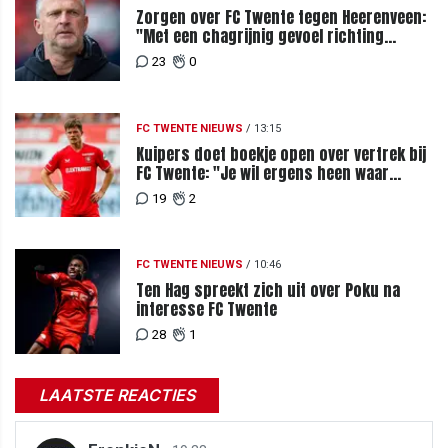
Zorgen over FC Twente tegen Heerenveen:
"Met een chagrijnig gevoel richting
Slowakije"
23
0
FC TWENTE NIEUWS
/
13:15
Kuipers doet boekje open over vertrek bij
FC Twente: "Je wil ergens heen waar
mensen je waarderen"
19
2
FC TWENTE NIEUWS
/
10:46
Ten Hag spreekt zich uit over Poku na
interesse FC Twente
28
1
LAATSTE REACTIES