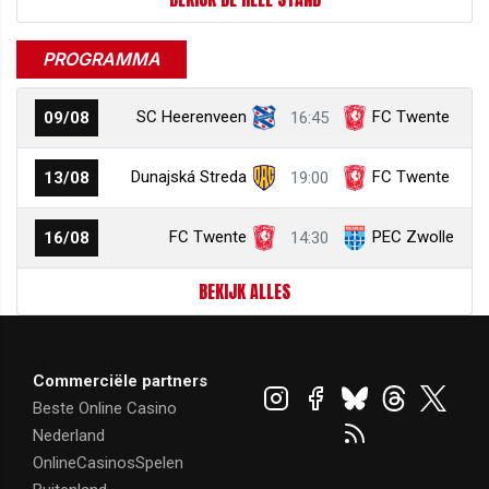
PROGRAMMA
SC Heerenveen
FC Twente
09/08
16:45
Dunajská Streda
FC Twente
13/08
19:00
FC Twente
PEC Zwolle
16/08
14:30
BEKIJK ALLES
Commerciële partners
Beste Online Casino
Nederland
OnlineCasinosSpelen