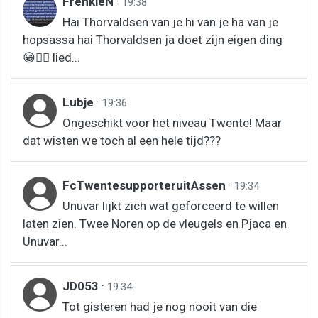
FrenkieN
·
19:38
Hai Thorvaldsen van je hi van je ha van je
hopsassa hai Thorvaldsen ja doet zijn eigen ding
😁👍🏻 lied...
Lubje
·
19:36
Ongeschikt voor het niveau Twente! Maar
dat wisten we toch al een hele tijd???
FcTwentesupporteruitAssen
·
19:34
Unuvar lijkt zich wat geforceerd te willen
laten zien. Twee Noren op de vleugels en Pjaca en
Unuvar...
JD053
·
19:34
Tot gisteren had je nog nooit van die