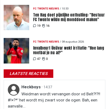
FC TWENTE NIEUWS
/
10:33
Ten Hag doet pijnlijke onthulling: "Bestuur
FC Twente wilde mij monddood maken"
19
16
FC TWENTE NIEUWS
/
08 augustus 2026
Invalbeurt Ünüvar wekt irritatie: "Hoe lang
voetbal je nu al?"
47
0
LAATSTE REACTIES
Heckboys
·
14:37
Weidman wordt vervangen door vd Belt?!?!!
#!×?*' het wordt mij zwart voor de ogen. Bah, een
aanvalle...