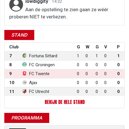
lowdiggity
·
14:32
Aan de opstelling te zien gaan ze wéér
proberen NIET te verliezen..
STAND
Club
G
W
G
V
P
7
Fortuna Sittard
1
0
1
0
1
8
FC Groningen
0
0
0
0
0
9
FC Twente
0
0
0
0
0
10
Ajax
0
0
0
0
0
11
FC Utrecht
0
0
0
0
0
BEKIJK DE HELE STAND
PROGRAMMA