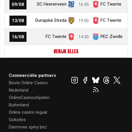
SC Heerenveen
FC Twente
09/08
16:45
Dunajská Streda
FC Twente
13/08
19:00
FC Twente
PEC Zwolle
16/08
14:30
BEKIJK ALLES
Commerciële partners
Beste Online Casino
Nederland
OnlineCasinosSpelen
Buitenland
Online casino legaal
Goksites
Darmowe spiny bez