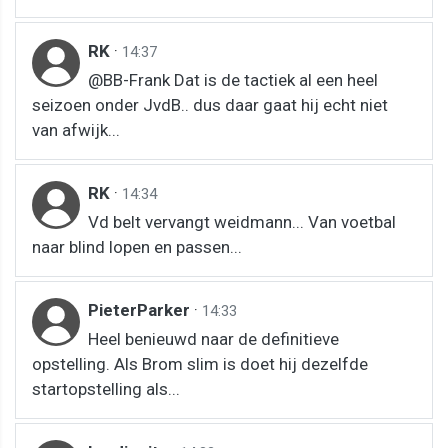
RK
·
14:37
@BB-Frank Dat is de tactiek al een heel
seizoen onder JvdB.. dus daar gaat hij echt niet
van afwijk...
RK
·
14:34
Vd belt vervangt weidmann... Van voetbal
naar blind lopen en passen...
PieterParker
·
14:33
Heel benieuwd naar de definitieve
opstelling. Als Brom slim is doet hij dezelfde
startopstelling als...