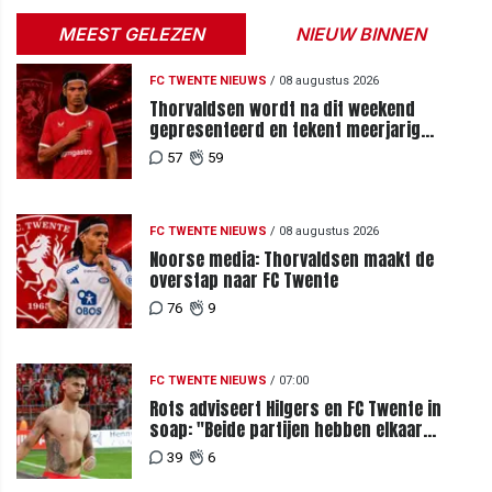
MEEST GELEZEN
NIEUW BINNEN
FC TWENTE NIEUWS
/
08 augustus 2026
Thorvaldsen wordt na dit weekend
gepresenteerd en tekent meerjarig
contract bij FC Twente
57
59
FC TWENTE NIEUWS
/
08 augustus 2026
Noorse media: Thorvaldsen maakt de
overstap naar FC Twente
76
9
FC TWENTE NIEUWS
/
07:00
Rots adviseert Hilgers en FC Twente in
soap: "Beide partijen hebben elkaar
teleurgesteld"
39
6