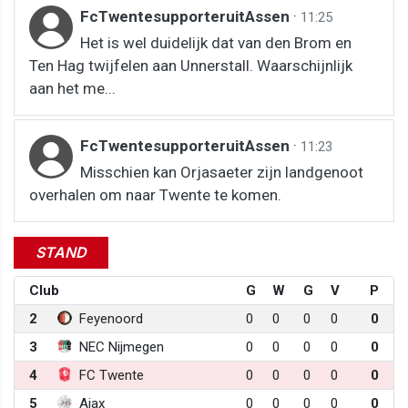
FcTwentesupporteruitAssen
·
11:25
Het is wel duidelijk dat van den Brom en
Ten Hag twijfelen aan Unnerstall. Waarschijnlijk
aan het me...
FcTwentesupporteruitAssen
·
11:23
Misschien kan Orjasaeter zijn landgenoot
overhalen om naar Twente te komen.
STAND
Club
G
W
G
V
P
2
Feyenoord
0
0
0
0
0
3
NEC Nijmegen
0
0
0
0
0
4
FC Twente
0
0
0
0
0
5
Ajax
0
0
0
0
0