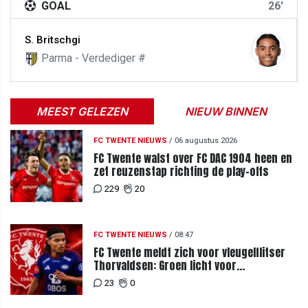
GOAL
26'
S. Britschgi
Parma - Verdediger #
MEEST GELEZEN
NIEUW BINNEN
FC TWENTE NIEUWS
/
06 augustus 2026
FC Twente walst over FC DAC 1904 heen en
zet reuzenstap richting de play-offs
229
20
FC TWENTE NIEUWS
/
08:47
FC Twente meldt zich voor vleugelflitser
Thorvaldsen: Groen licht voor
miljoenenbod
23
0