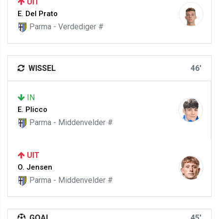
UIT
E. Del Prato
Parma - Verdediger #
WISSEL
46'
IN
E. Plicco
Parma - Middenvelder #
UIT
O. Jensen
Parma - Middenvelder #
GOAL
45'