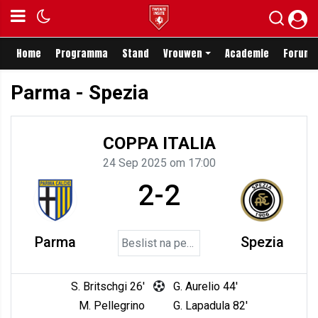
Home
Programma
Stand
Vrouwen
Academie
Forum
Parma - Spezia
COPPA ITALIA
24 Sep 2025 om 17:00
2-2
Parma
Spezia
Beslist na penalty's
S. Britschgi 26'
G. Aurelio 44'
M. Pellegrino
G. Lapadula 82'