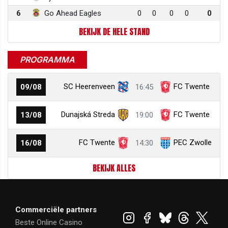
6
Go Ahead Eagles
0
0
0
0
0
BEKIJK DE HELE STAND
PROGRAMMA
SC Heerenveen
FC Twente
09/08
16:45
Dunajská Streda
FC Twente
13/08
19:00
FC Twente
PEC Zwolle
16/08
14:30
BEKIJK ALLES
Commerciële partners
Beste Online Casino