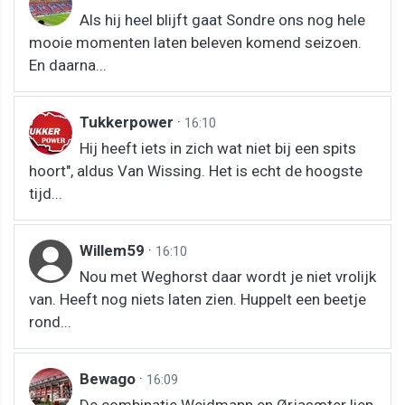
Als hij heel blijft gaat Sondre ons nog hele
mooie momenten laten beleven komend seizoen.
En daarna...
Tukkerpower
·
16:10
Hij heeft iets in zich wat niet bij een spits
hoort", aldus Van Wissing. Het is echt de hoogste
tijd...
Willem59
·
16:10
Nou met Weghorst daar wordt je niet vrolijk
van. Heeft nog niets laten zien. Huppelt een beetje
rond...
Bewago
·
16:09
De combinatie Weidmann en Ørjasæter liep