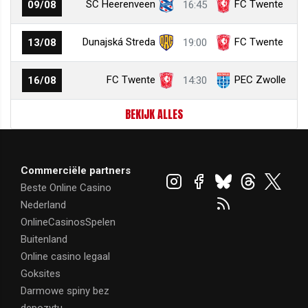
SC Heerenveen
FC Twente
09/08
16:45
Dunajská Streda
FC Twente
13/08
19:00
FC Twente
PEC Zwolle
16/08
14:30
BEKIJK ALLES
Commerciële partners
Beste Online Casino
Nederland
OnlineCasinosSpelen
Buitenland
Online casino legaal
Goksites
Darmowe spiny bez
depozytu