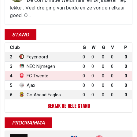
lekker. Veel dreiging van beide en ze vonden elkaar
goed. O...
STAND
Club
G
W
G
V
P
2
Feyenoord
0
0
0
0
0
3
NEC Nijmegen
0
0
0
0
0
4
FC Twente
0
0
0
0
0
5
Ajax
0
0
0
0
0
6
Go Ahead Eagles
0
0
0
0
0
BEKIJK DE HELE STAND
PROGRAMMA