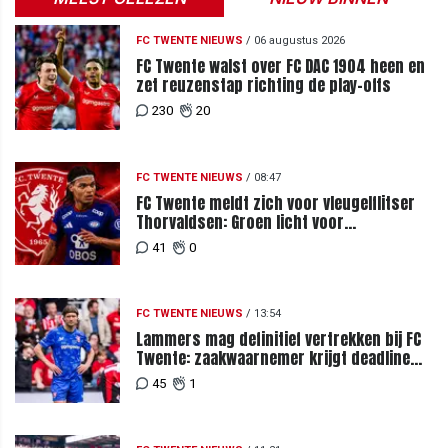
FC TWENTE NIEUWS
/
06 augustus 2026
FC Twente walst over FC DAC 1904 heen en
zet reuzenstap richting de play-offs
230
20
FC TWENTE NIEUWS
/
08:47
FC Twente meldt zich voor vleugelflitser
Thorvaldsen: Groen licht voor
miljoenenbod
41
0
FC TWENTE NIEUWS
/
13:54
Lammers mag definitief vertrekken bij FC
Twente: zaakwaarnemer krijgt deadline
vanwege komst vervanger
45
1