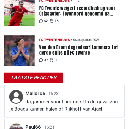
FC TWENTE NIEUWS
/
11:21
FC Twente weigert recordbedrag voor
Orjasaeter: Feyenoord genoemd na
megabod
62
16
FC TWENTE NIEUWS
/
06 augustus 2026
Van den Brom degradeert Lammers tot
derde spits bij FC Twente
97
0
LAATSTE REACTIES
Mallorca
·
16:23
Ja, jammer voor Lammers! In dit geval zou
je Boadu kunnen halen of Rijkhoff van Ajax!
Paul66
·
16:21