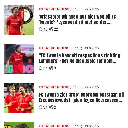
FC TWENTE NIEUWS
/
07 augustus 2026
'Orjasaeter wil absoluut niet weg bij FC
Twente': Feyenoord zit niet achter
recordbod
15
22
FC TWENTE NIEUWS
/
07 augustus 2026
"FC Twente handelt respectloos richting
Lammers": Hevige discussie rondom
degradatie tot derde spits
64
3
FC TWENTE NIEUWS
/
07 augustus 2026
FC Twente ziet groot voordeel ontstaan bij
Eredivisiewedstrijden tegen Heerenveen
en PEC Zwolle
31
2
FC TWENTE NIEUWS
/
07 augustus 2026