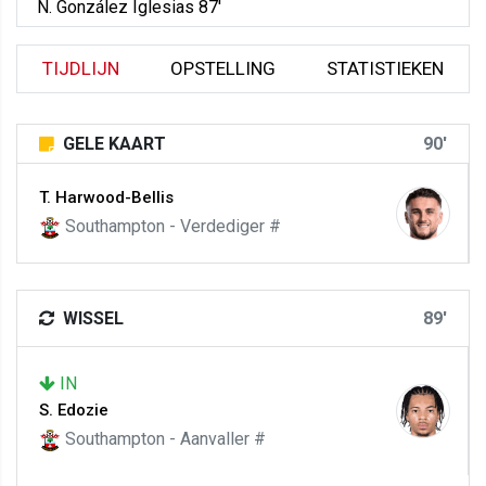
N. González Iglesias 87'
TIJDLIJN
OPSTELLING
STATISTIEKEN
GELE KAART
90'
T. Harwood-Bellis
Southampton - Verdediger #
WISSEL
89'
IN
S. Edozie
Southampton - Aanvaller #