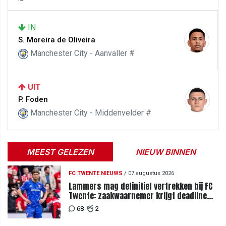
IN
S. Moreira de Oliveira
Manchester City - Aanvaller #
UIT
P. Foden
Manchester City - Middenvelder #
MEEST GELEZEN
NIEUW BINNEN
FC TWENTE NIEUWS
/
07 augustus 2026
Lammers mag definitief vertrekken bij FC
Twente: zaakwaarnemer krijgt deadline
vanwege komst vervanger
68
2