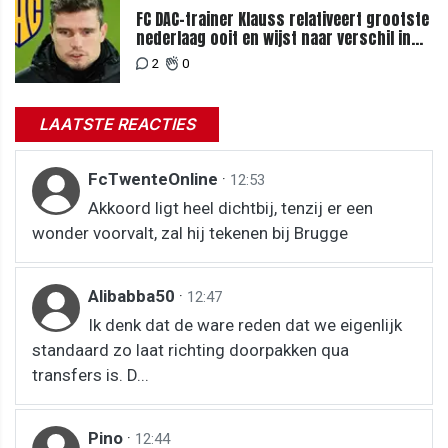
FC DAC-trainer Klauss relativeert grootste
nederlaag ooit en wijst naar verschil in
selectiewaarden
2
0
LAATSTE REACTIES
FcTwenteOnline
·
12:53
Akkoord ligt heel dichtbij, tenzij er een
wonder voorvalt, zal hij tekenen bij Brugge
Alibabba50
·
12:47
Ik denk dat de ware reden dat we eigenlijk
standaard zo laat richting doorpakken qua
transfers is. D...
Pino
·
12:44