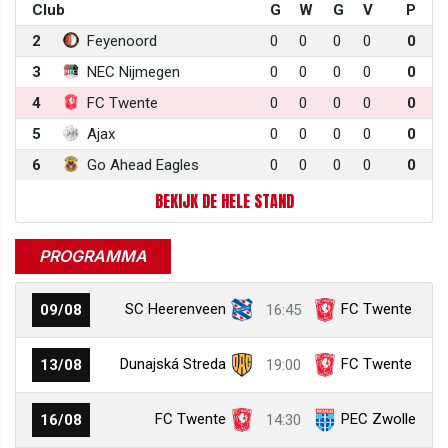
Club
G
W
G
V
P
2
Feyenoord
0
0
0
0
0
3
NEC Nijmegen
0
0
0
0
0
4
FC Twente
0
0
0
0
0
5
Ajax
0
0
0
0
0
6
Go Ahead Eagles
0
0
0
0
0
BEKIJK DE HELE STAND
PROGRAMMA
SC Heerenveen
FC Twente
09/08
16:45
Dunajská Streda
FC Twente
13/08
19:00
FC Twente
PEC Zwolle
16/08
14:30