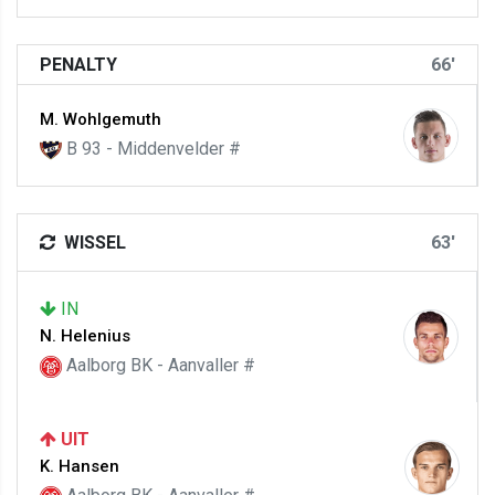
PENALTY
66'
M. Wohlgemuth
B 93 - Middenvelder #
WISSEL
63'
IN
N. Helenius
Aalborg BK - Aanvaller #
UIT
K. Hansen