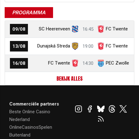
PROGRAMMA
SC Heerenveen
FC Twente
09/08
16:45
Dunajská Streda
FC Twente
13/08
19:00
FC Twente
PEC Zwolle
16/08
14:30
BEKIJK ALLES
Commerciële partners
Beste Online Casino
Nederland
OnlineCasinosSpelen
Buitenland