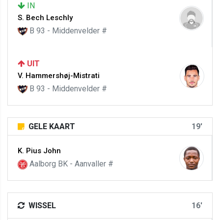
IN
S. Bech Leschly
B 93 - Middenvelder #
UIT
V. Hammershøj-Mistrati
B 93 - Middenvelder #
GELE KAART
19'
K. Pius John
Aalborg BK - Aanvaller #
WISSEL
16'