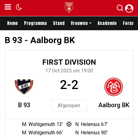
Home
Programma
Stand
Vrouwen
Academie
Forum
B 93 - Aalborg BK
FIRST DIVISION
17 Oct 2025 om 19:00
2-2
B 93
Aalborg BK
Afgelopen
M. Wohlgemuth 13'
N. Helenius 67'
M. Wohlgemuth 66'
N. Helenius 90'