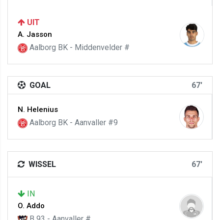
UIT
A. Jasson
Aalborg BK - Middenvelder #
GOAL
67'
N. Helenius
Aalborg BK - Aanvaller #9
WISSEL
67'
IN
O. Addo
B 93 - Aanvaller #