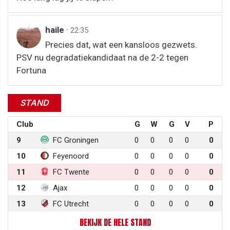
haile
·
22:35
Precies dat, wat een kansloos gezwets.
PSV nu degradatiekandidaat na de 2-2 tegen
Fortuna
STAND
Club
G
W
G
V
P
9
FC Groningen
0
0
0
0
0
10
Feyenoord
0
0
0
0
0
11
FC Twente
0
0
0
0
0
12
Ajax
0
0
0
0
0
13
FC Utrecht
0
0
0
0
0
BEKIJK DE HELE STAND