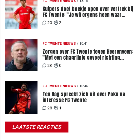
FC TWENTE NIEUWS
/
13:15
Kuipers doet boekje open over vertrek bij
FC Twente: "Je wil ergens heen waar
mensen je waarderen"
20
2
FC TWENTE NIEUWS
/
10:41
Zorgen over FC Twente tegen Heerenveen:
"Met een chagrijnig gevoel richting
Slowakije"
23
0
FC TWENTE NIEUWS
/
10:46
Ten Hag spreekt zich uit over Poku na
interesse FC Twente
28
1
LAATSTE REACTIES