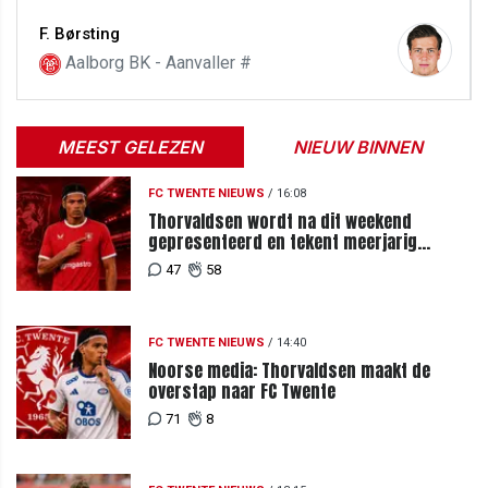
F. Børsting
Aalborg BK - Aanvaller #
MEEST GELEZEN
NIEUW BINNEN
FC TWENTE NIEUWS
/
16:08
Thorvaldsen wordt na dit weekend
gepresenteerd en tekent meerjarig
contract bij FC Twente
47
58
FC TWENTE NIEUWS
/
14:40
Noorse media: Thorvaldsen maakt de
overstap naar FC Twente
71
8