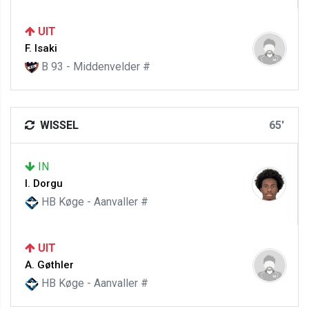
UIT
F. Isaki
B 93 - Middenvelder #
WISSEL
65'
IN
I. Dorgu
HB Køge - Aanvaller #
UIT
A. Gøthler
HB Køge - Aanvaller #