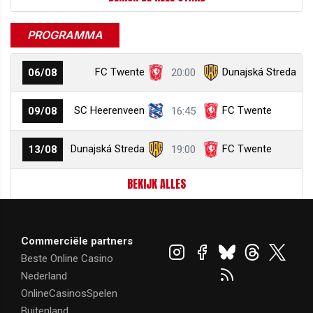
PROGRAMMA
FC Twente
Dunajská Streda
06/08
20:00
SC Heerenveen
FC Twente
09/08
16:45
Dunajská Streda
FC Twente
13/08
19:00
BEKIJK ALLES
Commerciële partners
Beste Online Casino
Nederland
OnlineCasinosSpelen
Buitenland