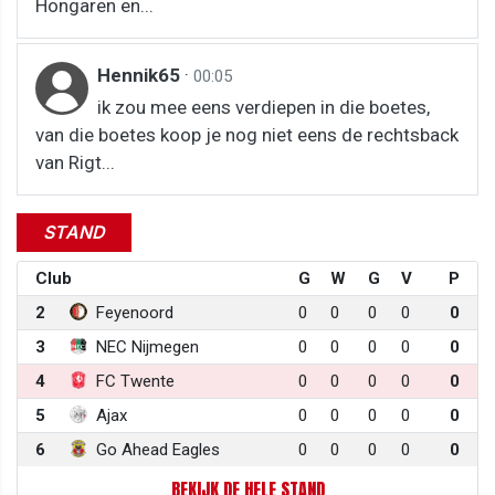
Hongaren en...
Hennik65
·
00:05
ik zou mee eens verdiepen in die boetes,
van die boetes koop je nog niet eens de rechtsback
van Rigt...
STAND
Club
G
W
G
V
P
2
Feyenoord
0
0
0
0
0
3
NEC Nijmegen
0
0
0
0
0
4
FC Twente
0
0
0
0
0
5
Ajax
0
0
0
0
0
6
Go Ahead Eagles
0
0
0
0
0
BEKIJK DE HELE STAND