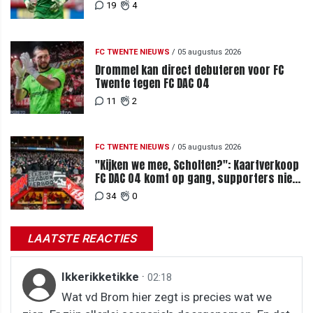
19
4
FC TWENTE NIEUWS
/
05 augustus 2026
Drommel kan direct debuteren voor FC
Twente tegen FC DAC 04
11
2
FC TWENTE NIEUWS
/
05 augustus 2026
"Kijken we mee, Scholten?": Kaartverkoop
FC DAC 04 komt op gang, supporters niet
blij met ticketprijzen
34
0
LAATSTE REACTIES
Ikkerikketikke
·
02:18
Wat vd Brom hier zegt is precies wat we