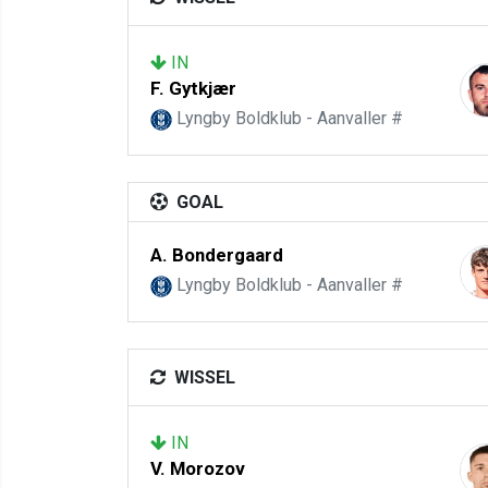
IN
F. Gytkjær
Lyngby Boldklub - Aanvaller #
GOAL
A. Bondergaard
Lyngby Boldklub - Aanvaller #
WISSEL
IN
V. Morozov