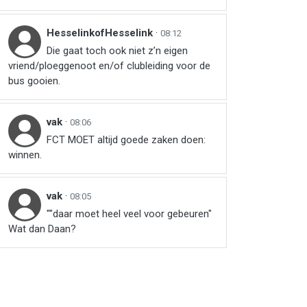
HesselinkofHesselink
·
08:12
Die gaat toch ook niet z’n eigen
vriend/ploeggenoot en/of clubleiding voor de
bus gooien.
vak
·
08:06
FCT MOET altijd goede zaken doen:
winnen.
vak
·
08:05
""daar moet heel veel voor gebeuren"
Wat dan Daan?