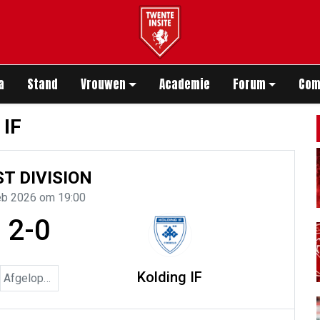
app
a
Stand
Vrouwen
Academie
Forum
Com
 IF
ST DIVISION
eb 2026 om 19:00
2-0
Kolding IF
Afgelopen