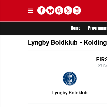
Facebook
Bluesky
Threads
Twitter
Delen op Whats
Home
Programm
Lyngby Boldklub - Kolding
FIR
27 F
Lyngby Boldklub