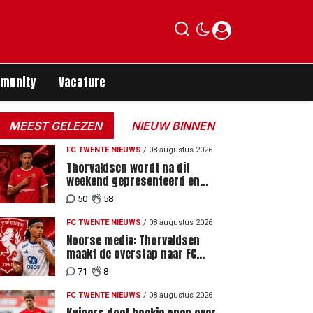
munity
Vacature
MEEST GELEZEN
NIEUW BINNEN
FC TWENTE NIEUWS
/
08 augustus 2026
Thorvaldsen wordt na dit
weekend gepresenteerd en
tekent meerjarig contract bij FC
50
58
Twente
FC TWENTE NIEUWS
/
08 augustus 2026
Noorse media: Thorvaldsen
maakt de overstap naar FC
Twente
71
8
FC TWENTE NIEUWS
/
08 augustus 2026