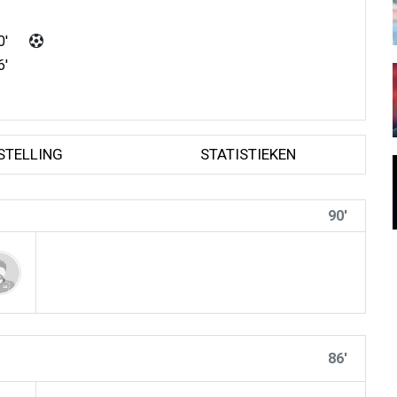
0'
6'
STELLING
STATISTIEKEN
90'
86'