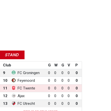
STAND
Club
G
W
G
V
P
9
FC Groningen
0
0
0
0
0
10
Feyenoord
0
0
0
0
0
11
FC Twente
0
0
0
0
0
12
Ajax
0
0
0
0
0
13
FC Utrecht
0
0
0
0
0