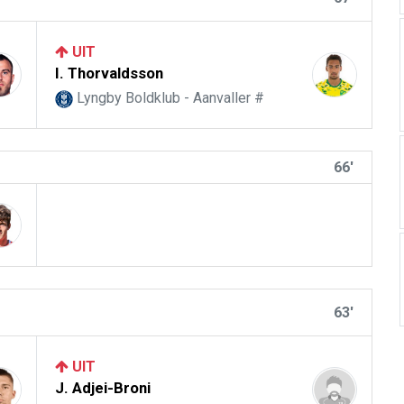
UIT
I. Thorvaldsson
Lyngby Boldklub - Aanvaller #
66'
63'
UIT
J. Adjei-Broni