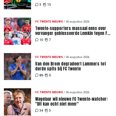
3
15
FC TWENTE NIEUWS
/
06 augustus 2026
Twente-supporters massaal eens over
vervanger geblesseerde Lemkin tegen FC
DAC 04
10
7
FC TWENTE NIEUWS
/
06 augustus 2026
Van den Brom degradeert Lammers tot
derde spits bij FC Twente
89
0
FC TWENTE NIEUWS
/
06 augustus 2026
Wagelaar wil nieuwe FC Twente-watcher:
"Dit kan echt niet meer"
34
3