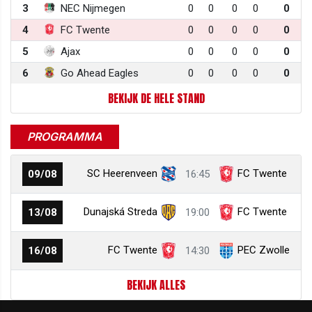
3
NEC Nijmegen
0
0
0
0
0
4
FC Twente
0
0
0
0
0
5
Ajax
0
0
0
0
0
6
Go Ahead Eagles
0
0
0
0
0
BEKIJK DE HELE STAND
PROGRAMMA
SC Heerenveen
FC Twente
09/08
16:45
Dunajská Streda
FC Twente
13/08
19:00
FC Twente
PEC Zwolle
16/08
14:30
BEKIJK ALLES