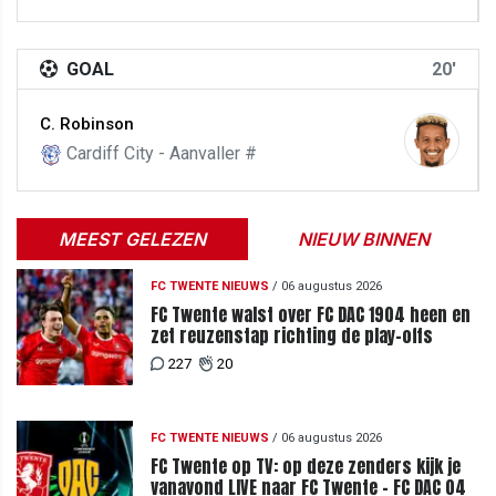
GOAL
20'
C. Robinson
Cardiff City - Aanvaller #
MEEST GELEZEN
NIEUW BINNEN
FC TWENTE NIEUWS
/
06 augustus 2026
FC Twente walst over FC DAC 1904 heen en
zet reuzenstap richting de play-offs
227
20
FC TWENTE NIEUWS
/
06 augustus 2026
FC Twente op TV: op deze zenders kijk je
vanavond LIVE naar FC Twente - FC DAC 04