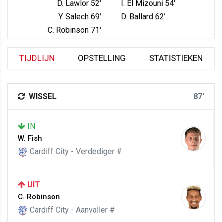
D. Lawlor 52'
I. El Mizouni 54'
Y. Salech 69'
D. Ballard 62'
C. Robinson 71'
TIJDLIJN
OPSTELLING
STATISTIEKEN
WISSEL
87'
IN
W. Fish
Cardiff City - Verdediger #
UIT
C. Robinson
Cardiff City - Aanvaller #