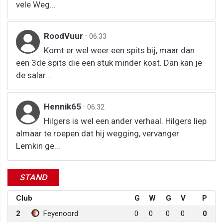
vele Weg...
RoodVuur
·
06:33
Komt er wel weer een spits bij, maar dan
een 3de spits die een stuk minder kost. Dan kan je
de salar...
Hennik65
·
06:32
Hilgers is wel een ander verhaal. Hilgers liep
almaar te.roepen dat hij wegging, vervanger
Lemkin ge...
STAND
Club
G
W
G
V
P
2
Feyenoord
0
0
0
0
0