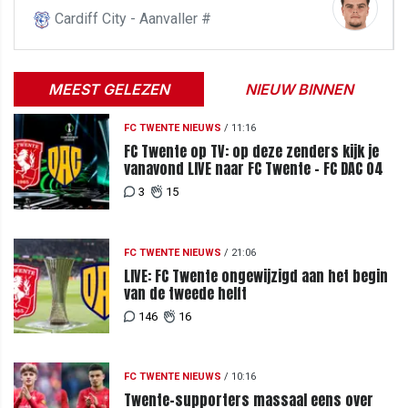
Cardiff City - Aanvaller #
MEEST GELEZEN
NIEUW BINNEN
FC TWENTE NIEUWS
/
11:16
FC Twente op TV: op deze zenders kijk je
vanavond LIVE naar FC Twente - FC DAC 04
3
15
FC TWENTE NIEUWS
/
21:06
LIVE: FC Twente ongewijzigd aan het begin
van de tweede helft
146
16
FC TWENTE NIEUWS
/
10:16
Twente-supporters massaal eens over