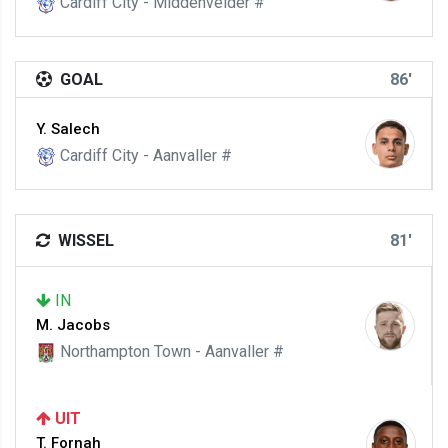
Cardiff City - Middenvelder #
GOAL
86'
Y. Salech
Cardiff City - Aanvaller #
WISSEL
81'
IN
M. Jacobs
Northampton Town - Aanvaller #
UIT
T. Fornah