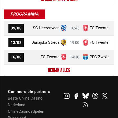
PROGRAMMA
SC Heerenveen
FC Twente
09/08
16:45
Dunajská Streda
FC Twente
13/08
19:00
FC Twente
PEC Zwolle
16/08
14:30
BEKIJK ALLES
Commerciële partners
Beste Online Casino
Nederland
OnlineCasinosSpelen
Buitenland