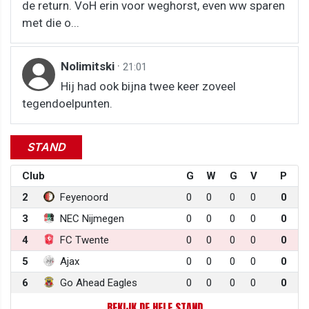
de return. VoH erin voor weghorst, even ww sparen
met die o...
Nolimitski
·
21:01
Hij had ook bijna twee keer zoveel
tegendoelpunten.
STAND
Club
G
W
G
V
P
2
Feyenoord
0
0
0
0
0
3
NEC Nijmegen
0
0
0
0
0
4
FC Twente
0
0
0
0
0
5
Ajax
0
0
0
0
0
6
Go Ahead Eagles
0
0
0
0
0
BEKIJK DE HELE STAND