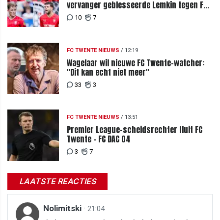
vervanger geblesseerde Lemkin tegen FC
DAC 04
10
7
FC TWENTE NIEUWS
/
12:19
Wagelaar wil nieuwe FC Twente-watcher:
"Dit kan echt niet meer"
33
3
FC TWENTE NIEUWS
/
13:51
Premier League-scheidsrechter fluit FC
Twente - FC DAC 04
3
7
LAATSTE REACTIES
Nolimitski
·
21:04