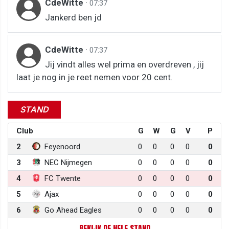
CdeWitte
·
07:37
Jankerd ben jd
CdeWitte
·
07:37
Jij vindt alles wel prima en overdreven , jij
laat je nog in je reet nemen voor 20 cent.
STAND
Club
G
W
G
V
P
2
Feyenoord
0
0
0
0
0
3
NEC Nijmegen
0
0
0
0
0
4
FC Twente
0
0
0
0
0
5
Ajax
0
0
0
0
0
6
Go Ahead Eagles
0
0
0
0
0
BEKIJK DE HELE STAND