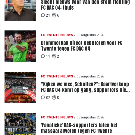
Slecht nieuws voor Van den Brom richting
FC DAC 04-thuis
21
6
FC TWENTE NIEUWS
/
05 augustus 2026
Drommel kan direct debuteren voor FC
Twente tegen FC DAC 04
11
2
FC TWENTE NIEUWS
/
05 augustus 2026
"Kijken we mee, Scholten?": Kaartverkoop
FC DAC 04 komt op gang, supporters niet
blij met ticketprijzen
37
0
FC TWENTE NIEUWS
/
05 augustus 2026
'Fanatieke' DAC-supporters laten het
massaal afweten tegen FC Twente