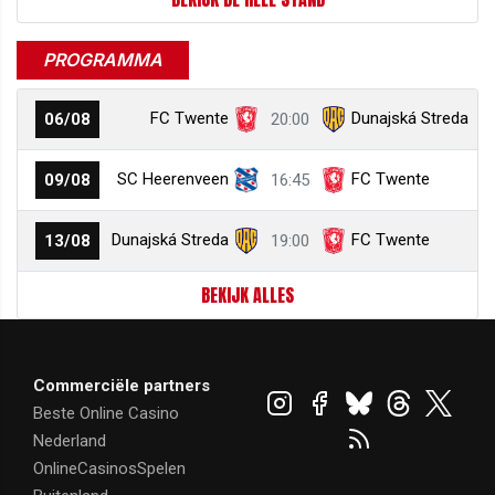
PROGRAMMA
FC Twente
Dunajská Streda
06/08
20:00
SC Heerenveen
FC Twente
09/08
16:45
Dunajská Streda
FC Twente
13/08
19:00
BEKIJK ALLES
Commerciële partners
Beste Online Casino
Nederland
OnlineCasinosSpelen