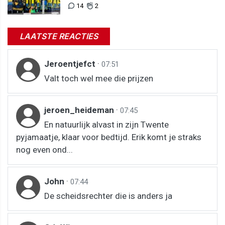
14
2
LAATSTE REACTIES
Jeroentjefct
·
07:51
Valt toch wel mee die prijzen
jeroen_heideman
·
07:45
En natuurlijk alvast in zijn Twente
pyjamaatje, klaar voor bedtijd. Erik komt je straks
nog even ond...
John
·
07:44
De scheidsrechter die is anders ja