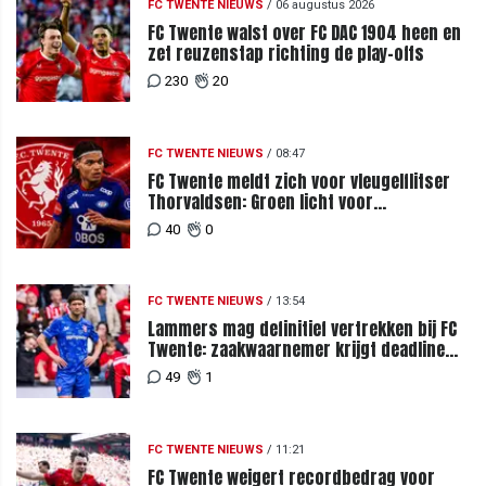
FC TWENTE NIEUWS
/
06 augustus 2026
FC Twente walst over FC DAC 1904 heen en
zet reuzenstap richting de play-offs
230
20
FC TWENTE NIEUWS
/
08:47
FC Twente meldt zich voor vleugelflitser
Thorvaldsen: Groen licht voor
miljoenenbod
40
0
FC TWENTE NIEUWS
/
13:54
Lammers mag definitief vertrekken bij FC
Twente: zaakwaarnemer krijgt deadline
vanwege komst vervanger
49
1
FC TWENTE NIEUWS
/
11:21
FC Twente weigert recordbedrag voor