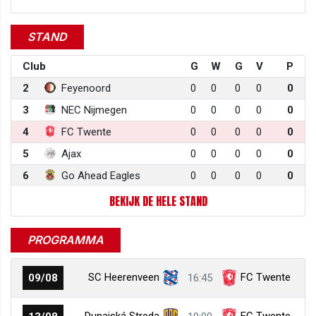
STAND
Club
G
W
G
V
P
2
Feyenoord
0
0
0
0
0
3
NEC Nijmegen
0
0
0
0
0
4
FC Twente
0
0
0
0
0
5
Ajax
0
0
0
0
0
6
Go Ahead Eagles
0
0
0
0
0
BEKIJK DE HELE STAND
PROGRAMMA
SC Heerenveen
FC Twente
09/08
16:45
Dunajská Streda
FC Twente