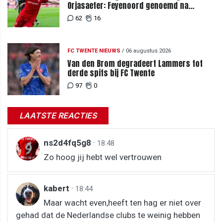
Orjasaeter: Feyenoord genoemd na
megabod
62
16
FC TWENTE NIEUWS
/
06 augustus 2026
Van den Brom degradeert Lammers tot
derde spits bij FC Twente
97
0
LAATSTE REACTIES
ns2d4fq5g8
·
18:48
Zo hoog jij hebt wel vertrouwen
kabert
·
18:44
Maar wacht even,heeft ten hag er niet over
gehad dat de Nederlandse clubs te weinig hebben