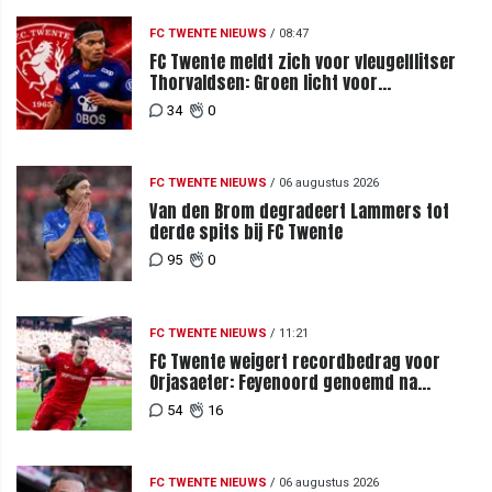
FC TWENTE NIEUWS
/
08:47
FC Twente meldt zich voor vleugelflitser
Thorvaldsen: Groen licht voor
miljoenenbod
34
0
FC TWENTE NIEUWS
/
06 augustus 2026
Van den Brom degradeert Lammers tot
derde spits bij FC Twente
95
0
FC TWENTE NIEUWS
/
11:21
FC Twente weigert recordbedrag voor
Orjasaeter: Feyenoord genoemd na
megabod
54
16
FC TWENTE NIEUWS
/
06 augustus 2026