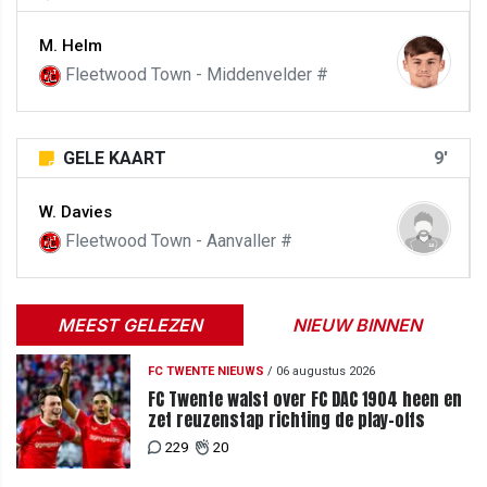
M. Helm
Fleetwood Town - Middenvelder #
GELE KAART
9'
W. Davies
Fleetwood Town - Aanvaller #
MEEST GELEZEN
NIEUW BINNEN
FC TWENTE NIEUWS
/
06 augustus 2026
FC Twente walst over FC DAC 1904 heen en
zet reuzenstap richting de play-offs
229
20