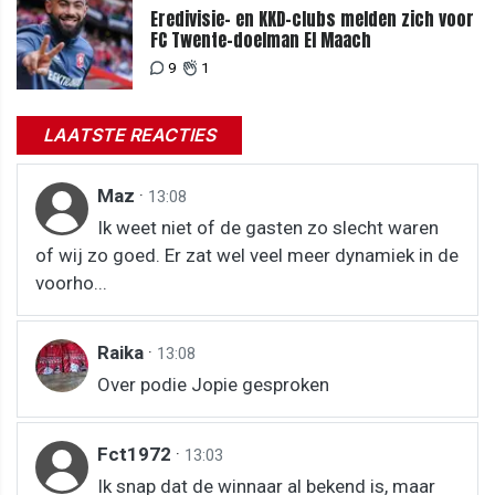
Eredivisie- en KKD-clubs melden zich voor
FC Twente-doelman El Maach
9
1
LAATSTE REACTIES
Maz
·
13:08
Ik weet niet of de gasten zo slecht waren
of wij zo goed. Er zat wel veel meer dynamiek in de
voorho...
Raika
·
13:08
Over podie Jopie gesproken
Fct1972
·
13:03
Ik snap dat de winnaar al bekend is, maar