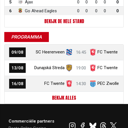
5
Ajax
0
0
0
0
0
6
Go Ahead Eagles
0
0
0
0
0
BEKIJK DE HELE STAND
PROGRAMMA
SC Heerenveen
FC Twente
09/08
16:45
Dunajská Streda
FC Twente
13/08
19:00
FC Twente
PEC Zwolle
16/08
14:30
BEKIJK ALLES
Commerciële partners