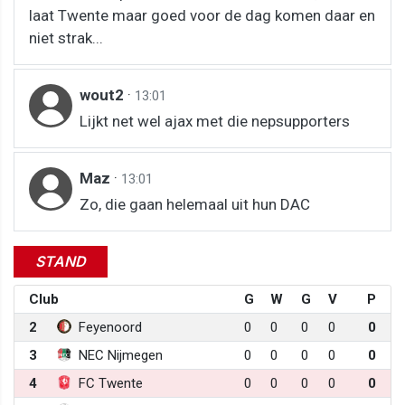
laat Twente maar goed voor de dag komen daar en
niet strak...
wout2
·
13:01
Lijkt net wel ajax met die nepsupporters
Maz
·
13:01
Zo, die gaan helemaal uit hun DAC
STAND
Club
G
W
G
V
P
2
Feyenoord
0
0
0
0
0
3
NEC Nijmegen
0
0
0
0
0
4
FC Twente
0
0
0
0
0