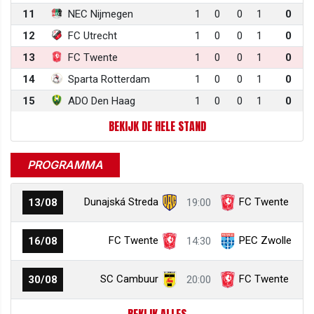
11
NEC Nijmegen
1
0
0
1
0
12
FC Utrecht
1
0
0
1
0
13
FC Twente
1
0
0
1
0
14
Sparta Rotterdam
1
0
0
1
0
15
ADO Den Haag
1
0
0
1
0
BEKIJK DE HELE STAND
PROGRAMMA
Dunajská Streda
FC Twente
13/08
19:00
FC Twente
PEC Zwolle
16/08
14:30
SC Cambuur
FC Twente
30/08
20:00
BEKIJK ALLES