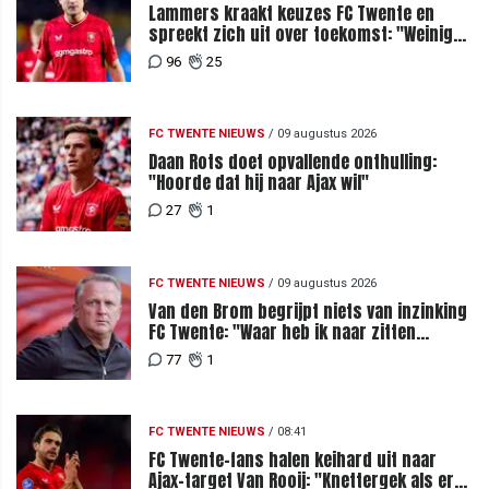
Lammers kraakt keuzes FC Twente en
spreekt zich uit over toekomst: "Weinig
van te begrijpen"
96
25
FC TWENTE NIEUWS
/
09 augustus 2026
Daan Rots doet opvallende onthulling:
"Hoorde dat hij naar Ajax wil"
27
1
FC TWENTE NIEUWS
/
09 augustus 2026
Van den Brom begrijpt niets van inzinking
FC Twente: "Waar heb ik naar zitten
kijken?"
77
1
FC TWENTE NIEUWS
/
08:41
FC Twente-fans halen keihard uit naar
Ajax-target Van Rooij: "Knettergek als er