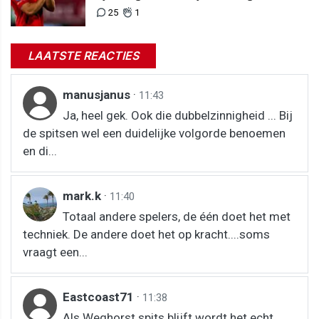
nog interesse is"
25
1
LAATSTE REACTIES
manusjanus
·
11:43
Ja, heel gek. Ook die dubbelzinnigheid ... Bij
de spitsen wel een duidelijke volgorde benoemen
en di...
mark.k
·
11:40
Totaal andere spelers, de één doet het met
techniek. De andere doet het op kracht....soms
vraagt een...
Eastcoast71
·
11:38
Als Weghorst spits blijft wordt het echt