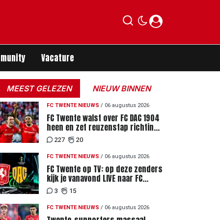
munity
Vacature
MEEST GELEZEN
NIEUW BINNEN
FC TWENTE NIEUWS
/
06 augustus 2026
FC Twente walst over FC DAC 1904
heen en zet reuzenstap richting
de play-offs
227
20
FC TWENTE NIEUWS
/
06 augustus 2026
FC Twente op TV: op deze zenders
kijk je vanavond LIVE naar FC
Twente - FC DAC 04
3
15
FC TWENTE NIEUWS
/
06 augustus 2026