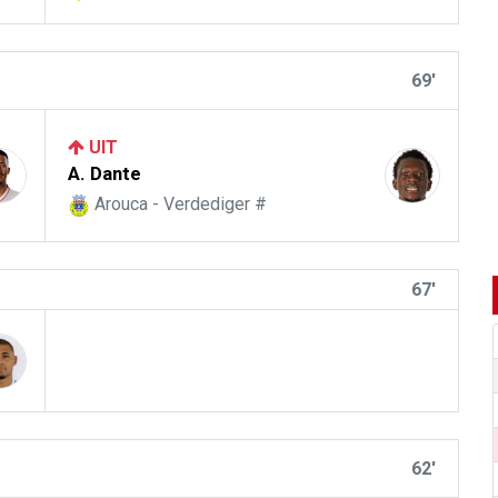
69'
UIT
A. Dante
Arouca - Verdediger #
67'
62'