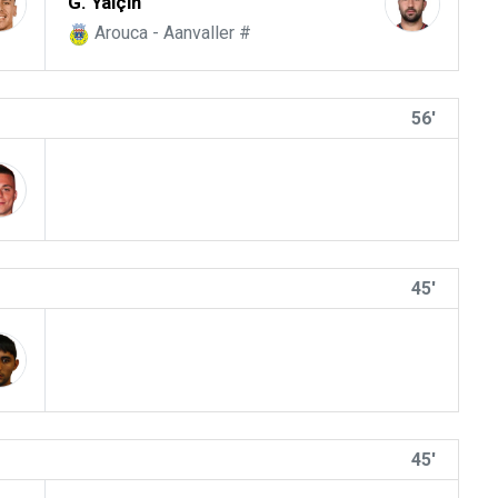
G. Yalçın
Arouca - Aanvaller #
56'
45'
45'