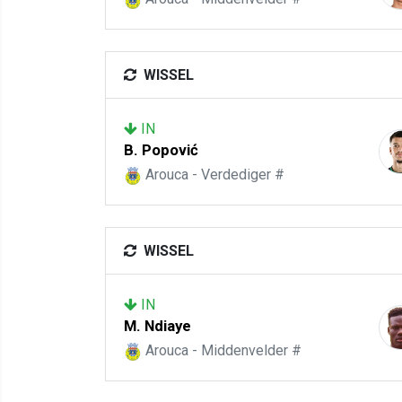
WISSEL
IN
B. Popović
Arouca - Verdediger #
WISSEL
IN
M. Ndiaye
Arouca - Middenvelder #