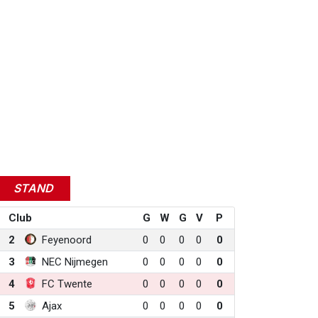
STAND
Club
G
W
G
V
P
2
Feyenoord
0
0
0
0
0
3
NEC Nijmegen
0
0
0
0
0
4
FC Twente
0
0
0
0
0
5
Ajax
0
0
0
0
0