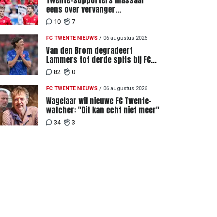
Twente-supporters massaal
eens over vervanger
geblesseerde Lemkin tegen FC
10
7
DAC 04
FC TWENTE NIEUWS
/
06 augustus 2026
Van den Brom degradeert
Lammers tot derde spits bij FC
Twente
82
0
FC TWENTE NIEUWS
/
06 augustus 2026
Wagelaar wil nieuwe FC Twente-
watcher: "Dit kan echt niet meer"
34
3