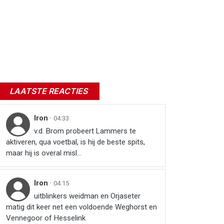
LAATSTE REACTIES
Iron
·
04:33
v.d. Brom probeert Lammers te
aktiveren, qua voetbal, is hij de beste spits,
maar hij is overal misl...
Iron
·
04:15
uitblinkers weidman en Orjaseter
matig dit keer net een voldoende Weghorst en
Vennegoor of Hesselink