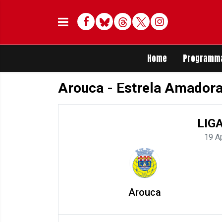
Facebook
Bluesky
Threads
Twitter
Delen op Whats
Home
Programm
Arouca - Estrela Amador
LIG
19 A
Arouca