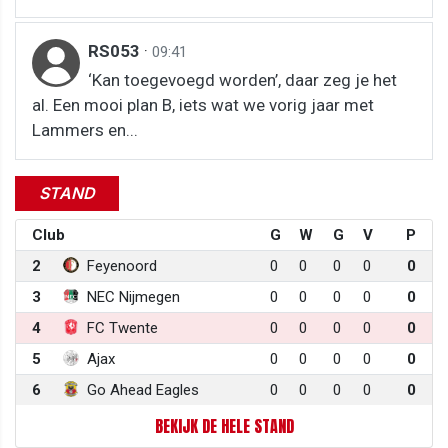
RS053
·
09:41
‘Kan toegevoegd worden’, daar zeg je het
al. Een mooi plan B, iets wat we vorig jaar met
Lammers en...
STAND
Club
G
W
G
V
P
2
Feyenoord
0
0
0
0
0
3
NEC Nijmegen
0
0
0
0
0
4
FC Twente
0
0
0
0
0
5
Ajax
0
0
0
0
0
6
Go Ahead Eagles
0
0
0
0
0
BEKIJK DE HELE STAND