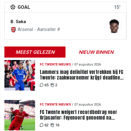
GOAL
15'
B. Saka
Arsenal - Aanvaller #
MEEST GELEZEN
NIEUW BINNEN
FC TWENTE NIEUWS
/
07 augustus 2026
Lammers mag definitief vertrekken bij FC
Twente: zaakwaarnemer krijgt deadline
vanwege komst vervanger
65
2
FC TWENTE NIEUWS
/
07 augustus 2026
FC Twente weigert recordbedrag voor
Orjasaeter: Feyenoord genoemd na
megabod
62
16