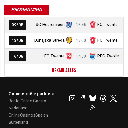
PROGRAMMA
SC Heerenveen
FC Twente
09/08
16:45
Dunajská Streda
FC Twente
13/08
19:00
FC Twente
PEC Zwolle
16/08
14:30
BEKIJK ALLES
Commerciële partners
Beste Online Casino
Nederland
OnlineCasinosSpelen
Buitenland