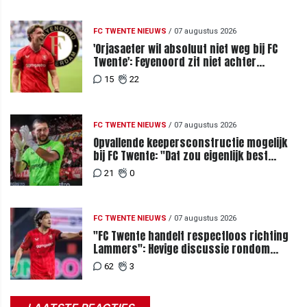
FC TWENTE NIEUWS
/
07 augustus 2026
'Orjasaeter wil absoluut niet weg bij FC
Twente': Feyenoord zit niet achter
recordbod
15
22
FC TWENTE NIEUWS
/
07 augustus 2026
Opvallende keepersconstructie mogelijk
bij FC Twente: "Dat zou eigenlijk best
kunnen"
21
0
FC TWENTE NIEUWS
/
07 augustus 2026
"FC Twente handelt respectloos richting
Lammers": Hevige discussie rondom
degradatie tot derde spits
62
3