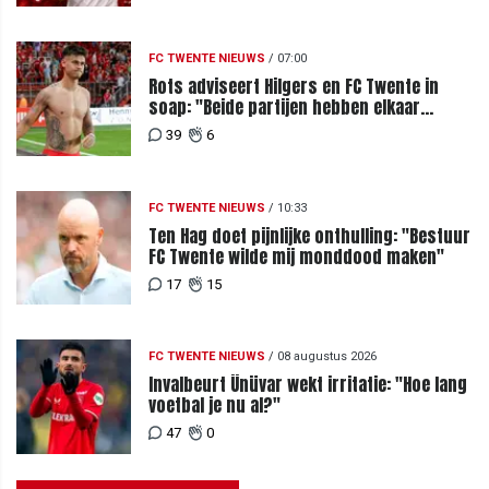
FC TWENTE NIEUWS
/
07:00
Rots adviseert Hilgers en FC Twente in
soap: "Beide partijen hebben elkaar
teleurgesteld"
39
6
FC TWENTE NIEUWS
/
10:33
Ten Hag doet pijnlijke onthulling: "Bestuur
FC Twente wilde mij monddood maken"
17
15
FC TWENTE NIEUWS
/
08 augustus 2026
Invalbeurt Ünüvar wekt irritatie: "Hoe lang
voetbal je nu al?"
47
0