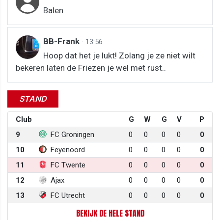
Balen
BB-Frank
·
13:56
Hoop dat het je lukt! Zolang je ze niet wilt
bekeren laten de Friezen je wel met rust..
STAND
Club
G
W
G
V
P
9
FC Groningen
0
0
0
0
0
10
Feyenoord
0
0
0
0
0
11
FC Twente
0
0
0
0
0
12
Ajax
0
0
0
0
0
13
FC Utrecht
0
0
0
0
0
BEKIJK DE HELE STAND