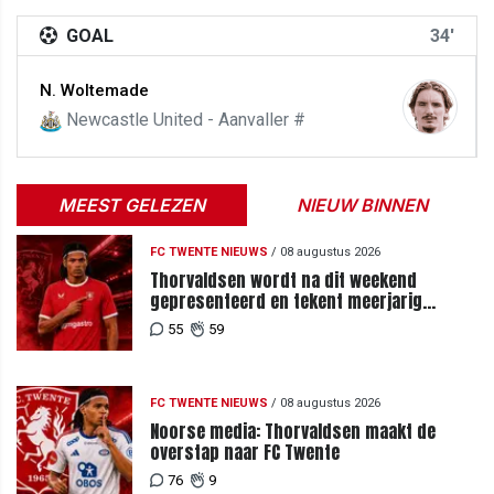
GOAL
34'
N. Woltemade
Newcastle United - Aanvaller #
MEEST GELEZEN
NIEUW BINNEN
FC TWENTE NIEUWS
/
08 augustus 2026
Thorvaldsen wordt na dit weekend
gepresenteerd en tekent meerjarig
contract bij FC Twente
55
59
FC TWENTE NIEUWS
/
08 augustus 2026
Noorse media: Thorvaldsen maakt de
overstap naar FC Twente
76
9