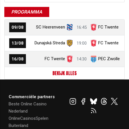
PROGRAMMA
SC Heerenveen
FC Twente
09/08
16:45
Dunajská Streda
FC Twente
13/08
19:00
FC Twente
PEC Zwolle
16/08
14:30
BEKIJK ALLES
Commerciële partners
Beste Online Casino
Nederland
OnlineCasinosSpelen
Buitenland