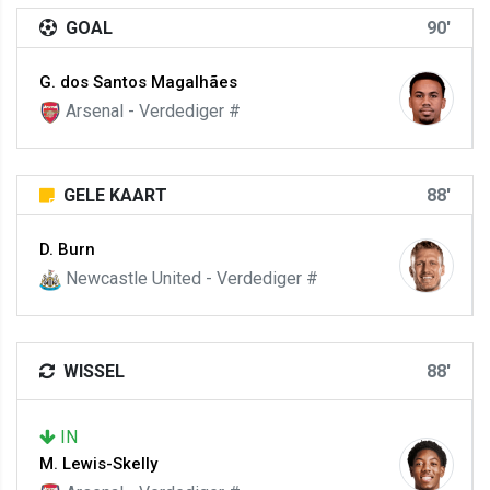
GOAL
90'
G. dos Santos Magalhães
Arsenal - Verdediger #
GELE KAART
88'
D. Burn
Newcastle United - Verdediger #
WISSEL
88'
IN
M. Lewis-Skelly