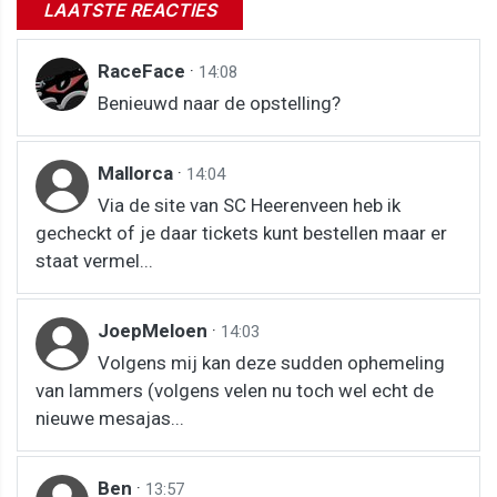
LAATSTE REACTIES
RaceFace
·
14:08
Benieuwd naar de opstelling?
Mallorca
·
14:04
Via de site van SC Heerenveen heb ik
gecheckt of je daar tickets kunt bestellen maar er
staat vermel...
JoepMeloen
·
14:03
Volgens mij kan deze sudden ophemeling
van lammers (volgens velen nu toch wel echt de
nieuwe mesajas...
Ben
·
13:57