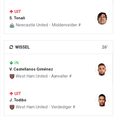
UIT
S. Tonali
Newcastle United - Middenvelder #
WISSEL
26'
IN
V. Castellanos Giménez
West Ham United - Aanvaller #
UIT
J. Todibo
West Ham United - Verdediger #