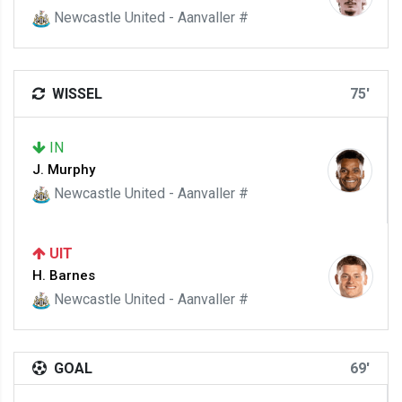
Newcastle United - Aanvaller #
WISSEL
75'
IN
J. Murphy
Newcastle United - Aanvaller #
UIT
H. Barnes
Newcastle United - Aanvaller #
GOAL
69'