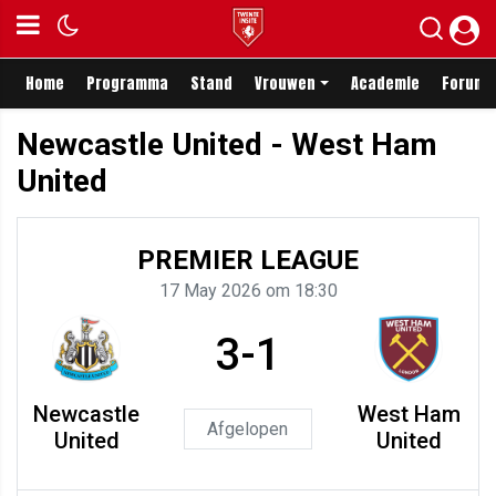
Home
Programma
Stand
Vrouwen
Academie
Forum
Newcastle United - West Ham
United
PREMIER LEAGUE
17 May 2026 om 18:30
3-1
Newcastle
West Ham
Afgelopen
United
United