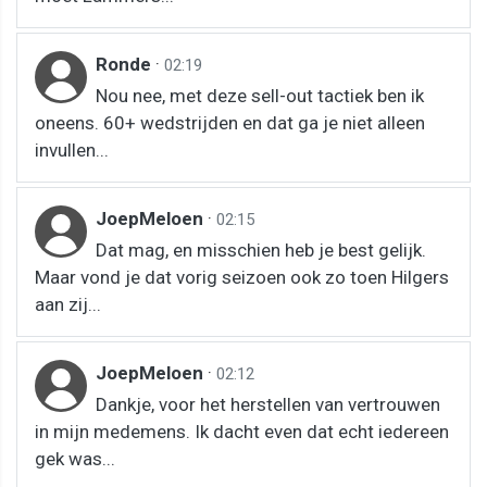
Ronde
·
02:19
Nou nee, met deze sell-out tactiek ben ik
oneens. 60+ wedstrijden en dat ga je niet alleen
invullen...
JoepMeloen
·
02:15
Dat mag, en misschien heb je best gelijk.
Maar vond je dat vorig seizoen ook zo toen Hilgers
aan zij...
JoepMeloen
·
02:12
Dankje, voor het herstellen van vertrouwen
in mijn medemens. Ik dacht even dat echt iedereen
gek was...