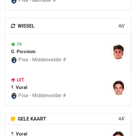
Pisa - Aanvaller #
WISSEL
46'
IN
G. Piccinini
Pisa - Middenvelder #
UIT
?. Vural
Pisa - Middenvelder #
GELE KAART
44'
?. Vural