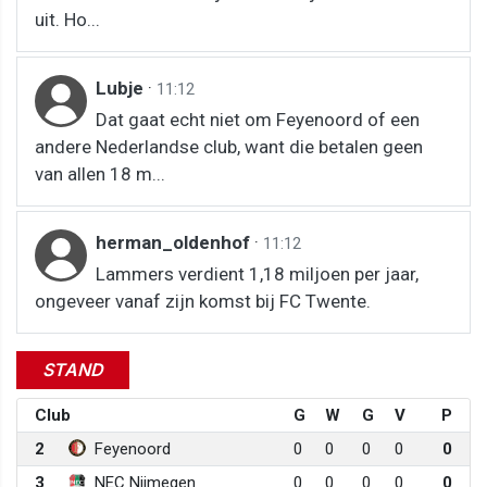
uit. Ho...
Lubje
·
11:12
Dat gaat echt niet om Feyenoord of een
andere Nederlandse club, want die betalen geen
van allen 18 m...
herman_oldenhof
·
11:12
Lammers verdient 1,18 miljoen per jaar,
ongeveer vanaf zijn komst bij FC Twente.
STAND
Club
G
W
G
V
P
2
Feyenoord
0
0
0
0
0
3
NEC Nijmegen
0
0
0
0
0