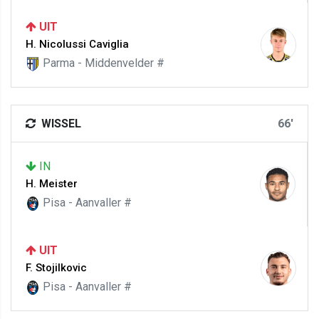
UIT
H. Nicolussi Caviglia
Parma - Middenvelder #
WISSEL
66'
IN
H. Meister
Pisa - Aanvaller #
UIT
F. Stojilkovic
Pisa - Aanvaller #