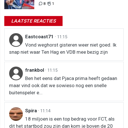
8
1
LAATSTE REACTIES
Eastcoast71
·
11:15
Vond weghorst gisteren weer niet goed. Ik
snap niet waar Ten Hag en VDB mee bezig zijn
frankbol
·
11:15
Ben het eens dat Pjaca prima heeft gedaan
maar vind ook dat we sowieso nog een snelle
buitenspeler e...
Spira
·
11:14
18 miljoen is een top bedrag voor FCT, als
dit het startbod zou zijn dan kom je boven de 20