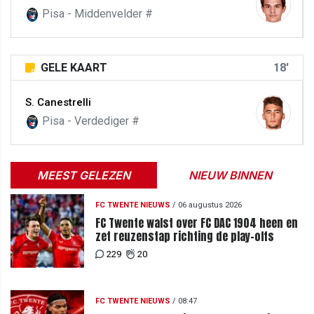
Pisa - Middenvelder #
GELE KAART
18'
S. Canestrelli
Pisa - Verdediger #
MEEST GELEZEN
NIEUW BINNEN
FC TWENTE NIEUWS
/
06 augustus 2026
FC Twente walst over FC DAC 1904 heen en
zet reuzenstap richting de play-offs
229
20
FC TWENTE NIEUWS
/
08:47