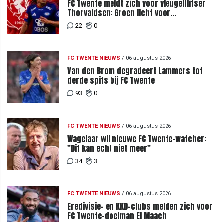
FC Twente meldt zich voor vleugelflitser
Thorvaldsen: Groen licht voor
miljoenenbod
22
0
FC TWENTE NIEUWS
/
06 augustus 2026
Van den Brom degradeert Lammers tot
derde spits bij FC Twente
93
0
FC TWENTE NIEUWS
/
06 augustus 2026
Wagelaar wil nieuwe FC Twente-watcher:
"Dit kan echt niet meer"
34
3
FC TWENTE NIEUWS
/
06 augustus 2026
Eredivisie- en KKD-clubs melden zich voor
FC Twente-doelman El Maach