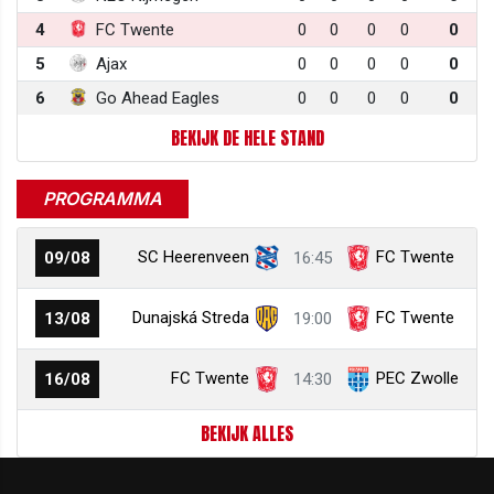
4
FC Twente
0
0
0
0
0
5
Ajax
0
0
0
0
0
6
Go Ahead Eagles
0
0
0
0
0
BEKIJK DE HELE STAND
PROGRAMMA
SC Heerenveen
FC Twente
09/08
16:45
Dunajská Streda
FC Twente
13/08
19:00
FC Twente
PEC Zwolle
16/08
14:30
BEKIJK ALLES