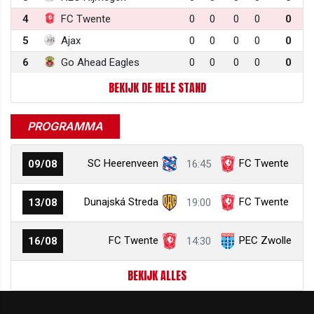
4
FC Twente
0
0
0
0
0
5
Ajax
0
0
0
0
0
6
Go Ahead Eagles
0
0
0
0
0
BEKIJK DE HELE STAND
PROGRAMMA
SC Heerenveen
FC Twente
09/08
16:45
Dunajská Streda
FC Twente
13/08
19:00
FC Twente
PEC Zwolle
16/08
14:30
BEKIJK ALLES