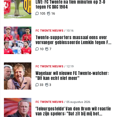
LIVE: FC Twente na tien minuten op 2-0
tegen FC DAC 1904
105
16
FC TWENTE NIEUWS
/
10:16
Twente-supporters massaal eens over
vervanger geblesseerde Lemkin tegen FC
DAC 04
10
7
FC TWENTE NIEUWS
/
12:19
Wagelaar wil nieuwe FC Twente-watcher:
"Dit kan echt niet meer"
33
3
FC TWENTE NIEUWS
/
05 augustus 2026
'Teleurgestelde' Van den Brom wil reactie
van zijn spelers: "Dat zit bij mij het