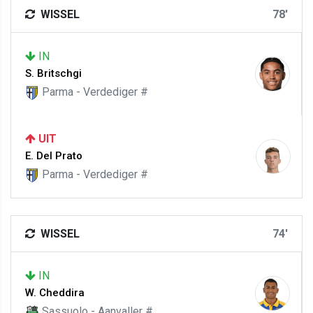
WISSEL
78'
IN
S. Britschgi
Parma - Verdediger #
UIT
E. Del Prato
Parma - Verdediger #
WISSEL
74'
IN
W. Cheddira
Sassuolo - Aanvaller #