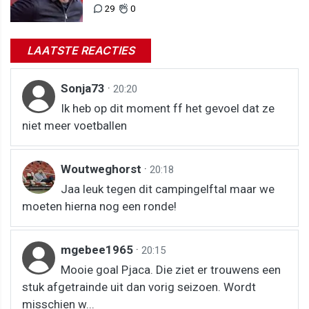
meeste diep"
29
0
LAATSTE REACTIES
Sonja73
·
20:20
Ik heb op dit moment ff het gevoel dat ze
niet meer voetballen
Woutweghorst
·
20:18
Jaa leuk tegen dit campingelftal maar we
moeten hierna nog een ronde!
mgebee1965
·
20:15
Mooie goal Pjaca. Die ziet er trouwens een
stuk afgetrainde uit dan vorig seizoen. Wordt
misschien w...