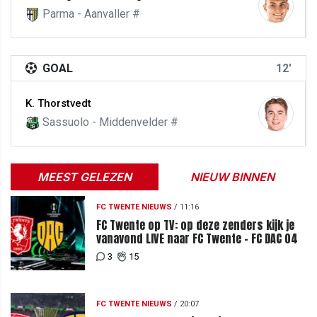
Parma - Aanvaller #
GOAL
12'
K. Thorstvedt
Sassuolo - Middenvelder #
MEEST GELEZEN
NIEUW BINNEN
FC TWENTE NIEUWS
/
11:16
FC Twente op TV: op deze zenders kijk je
vanavond LIVE naar FC Twente - FC DAC 04
3
15
FC TWENTE NIEUWS
/
20:07