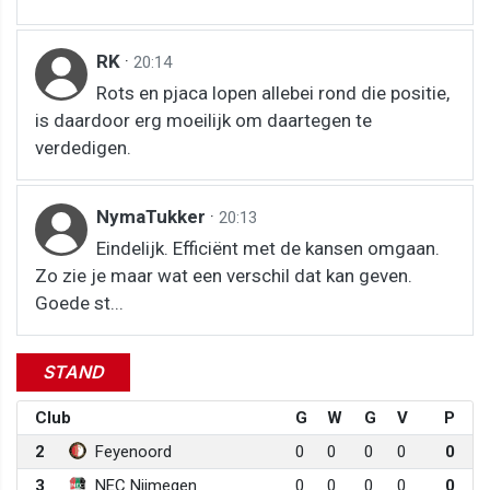
RK
·
20:14
Rots en pjaca lopen allebei rond die positie,
is daardoor erg moeilijk om daartegen te
verdedigen.
NymaTukker
·
20:13
Eindelijk. Efficiënt met de kansen omgaan.
Zo zie je maar wat een verschil dat kan geven.
Goede st...
STAND
Club
G
W
G
V
P
2
Feyenoord
0
0
0
0
0
3
NEC Nijmegen
0
0
0
0
0