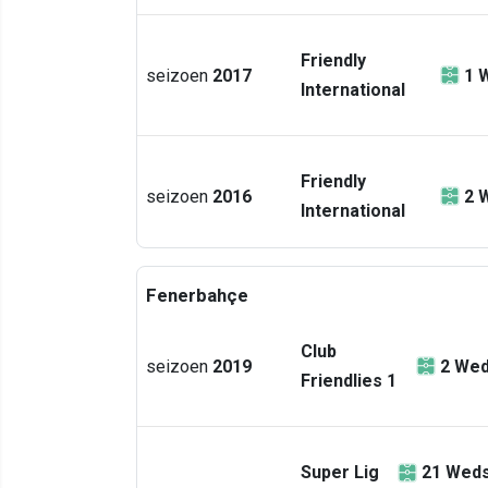
Friendly
seizoen
2017
1
W
International
Friendly
seizoen
2016
2
W
International
Fenerbahçe
Club
seizoen
2019
2
Wed
Friendlies 1
Super Lig
21
Weds