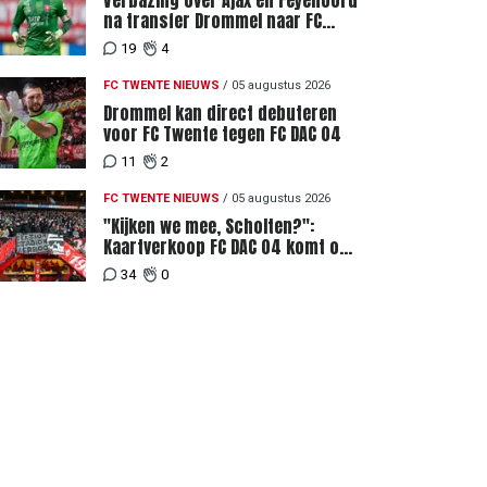
Verbazing over Ajax en Feyenoord
na transfer Drommel naar FC
Twente
19
4
FC TWENTE NIEUWS
/
05 augustus 2026
Drommel kan direct debuteren
voor FC Twente tegen FC DAC 04
11
2
FC TWENTE NIEUWS
/
05 augustus 2026
"Kijken we mee, Scholten?":
Kaartverkoop FC DAC 04 komt op
gang, supporters niet blij met
34
0
ticketprijzen