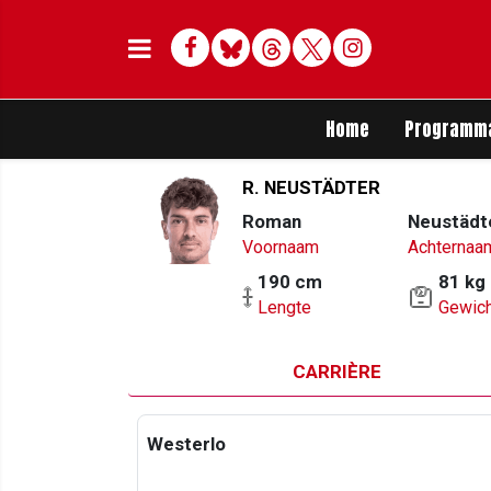
Facebook
Bluesky
Threads
Twitter
Delen op Whats
Home
Programm
R. NEUSTÄDTER
Roman
Neustädt
Voornaam
Achternaa
190 cm
81 kg
Lengte
Gewich
CARRIÈRE
Westerlo