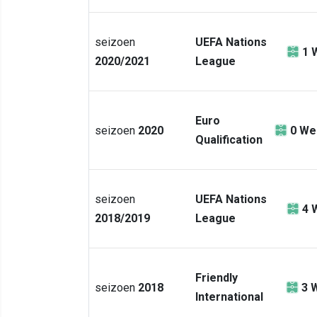
seizoen
UEFA Nations
1
2020/2021
League
Euro
seizoen
2020
0
Wed
Qualification
seizoen
UEFA Nations
4
2018/2019
League
Friendly
seizoen
2018
3
W
International