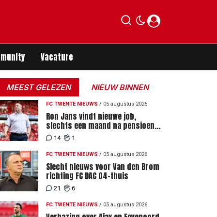
munity
Vacature
MEEST GELEZEN
NIEUW BINNEN
FC TWENTE NIEUWS
/
05 augustus 2026
Ron Jans vindt nieuwe job,
slechts een maand na pensioen
als hoofdtrainer
14
1
FC TWENTE NIEUWS
/
05 augustus 2026
Slecht nieuws voor Van den Brom
richting FC DAC 04-thuis
21
6
FC TWENTE NIEUWS
/
05 augustus 2026