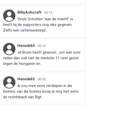
BillyAshcroft
·
00:15
Sinds Scholten "aan de macht" is
heeft hij de supporters nog niks gegeven.
Zelfs een oefenwedstrijd...
Hennik65
·
00:10
vd Brom heeft gewoon , om wat voor
reden dan ook niet de sterkste 11 neer gezet
tegen de Hongaren en...
Hennik65
·
00:05
ik zou mee eens verdiepen in die
boetes, van die boetes koop je nog niet eens
de rechtsback van Rigt...