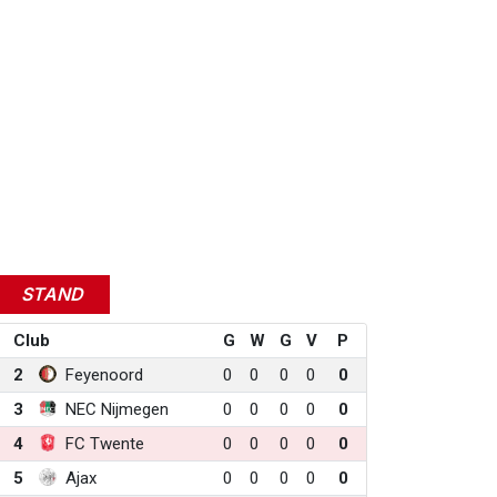
STAND
Club
G
W
G
V
P
2
Feyenoord
0
0
0
0
0
3
NEC Nijmegen
0
0
0
0
0
4
FC Twente
0
0
0
0
0
5
Ajax
0
0
0
0
0