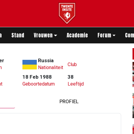
app
a
Stand
Vrouwen
Academie
Forum
Com
er
Russia
Club
m
Nationaliteit
18 Feb 1988
38
t
Geboortedatum
Leeftijd
PROFIEL