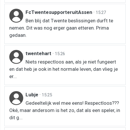
FcTwentesupporteruitAssen
·
15:27
Ben blij dat Twente beslissingen durft te
nemen. Dit was nog erger gaan etteren. Prima
gedaan.
twentehart
·
15:26
Niets respectloos aan, als je niet fungeert
en dat heb je ook in het normale leven, dan vlieg je
er...
Lubje
·
15:25
Gedeeltelijk wel mee eens! Respectloos???
Oké, maar andersom is het zo, dat als een speler, in
dit g...