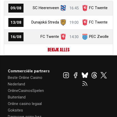
SC Heerenveen
FC Twente
09/08
16:45
Dunajská Streda
FC Twente
13/08
19:00
FC Twente
PEC Zwolle
16/08
14:30
BEKIJK ALLES
Commerciële partners
Beste Online Casino
Nederland
OnlineCasinosSpelen
Buitenland
Online casino legaal
Goksites
Darmowe spiny bez