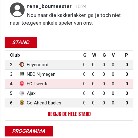
rene_boumeester
·
15:24
Nou naar die kakkerlakken ga je toch niet
naar toe,geen enkele speler van ons.
STAND
Club
G
W
G
V
P
2
Feyenoord
0
0
0
0
0
3
NEC Nijmegen
0
0
0
0
0
4
FC Twente
0
0
0
0
0
5
Ajax
0
0
0
0
0
6
Go Ahead Eagles
0
0
0
0
0
BEKIJK DE HELE STAND
PROGRAMMA