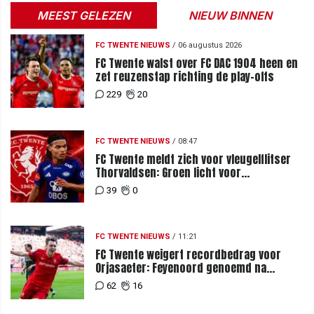
MEEST GELEZEN
NIEUW BINNEN
FC TWENTE NIEUWS
/
06 augustus 2026
FC Twente walst over FC DAC 1904 heen en
zet reuzenstap richting de play-offs
229
20
FC TWENTE NIEUWS
/
08:47
FC Twente meldt zich voor vleugelflitser
Thorvaldsen: Groen licht voor
miljoenenbod
39
0
FC TWENTE NIEUWS
/
11:21
FC Twente weigert recordbedrag voor
Orjasaeter: Feyenoord genoemd na
megabod
62
16