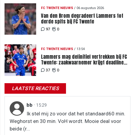
FC TWENTE NIEUWS
/
06 augustus 2026
Van den Brom degradeert Lammers tot
derde spits bij FC Twente
97
0
FC TWENTE NIEUWS
/
13:54
Lammers mag definitief vertrekken bij FC
Twente: zaakwaarnemer krijgt deadline
vanwege komst vervanger
37
0
LAATSTE REACTIES
bb
·
15:29
Ik stel mij zo voor dat het standaard60 min.
Weghorst en 30 min. VoH wordt. Mooie deal voor
beide (r...