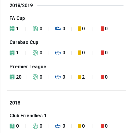
2018/2019
FA Cup
1
0
0
0
0
Carabao Cup
1
0
0
0
0
Premier League
20
0
0
2
0
2018
Club Friendlies 1
0
0
0
0
0