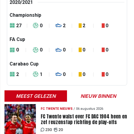
2020/2021
Championship
27
0
2
2
0
FA Cup
0
0
0
0
0
Carabao Cup
2
1
0
0
0
MEEST GELEZEN
NIEUW BINNEN
FC TWENTE NIEUWS
/
06 augustus 2026
FC Twente walst over FC DAC 1904 heen en
zet reuzenstap richting de play-offs
230
20