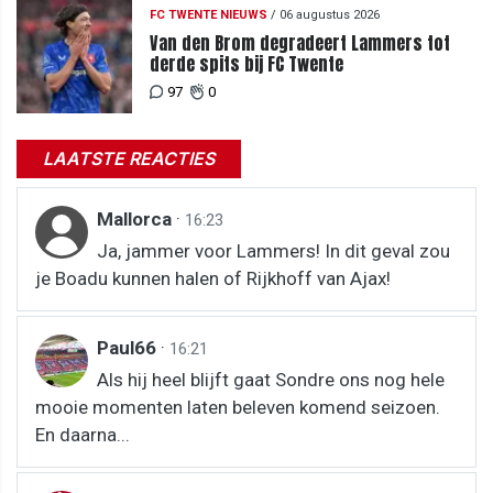
FC TWENTE NIEUWS
/
06 augustus 2026
Van den Brom degradeert Lammers tot
derde spits bij FC Twente
97
0
LAATSTE REACTIES
Mallorca
·
16:23
Ja, jammer voor Lammers! In dit geval zou
je Boadu kunnen halen of Rijkhoff van Ajax!
Paul66
·
16:21
Als hij heel blijft gaat Sondre ons nog hele
mooie momenten laten beleven komend seizoen.
En daarna...