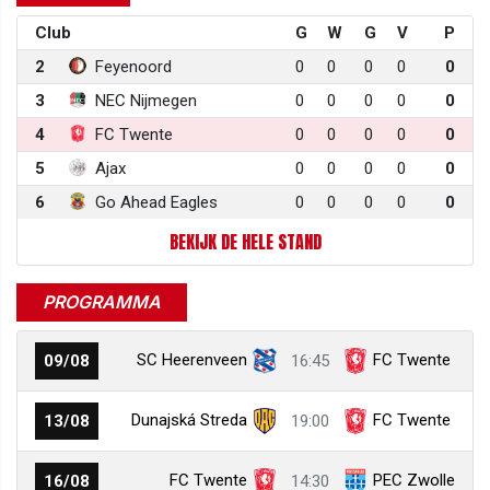
Club
G
W
G
V
P
2
Feyenoord
0
0
0
0
0
3
NEC Nijmegen
0
0
0
0
0
4
FC Twente
0
0
0
0
0
5
Ajax
0
0
0
0
0
6
Go Ahead Eagles
0
0
0
0
0
BEKIJK DE HELE STAND
PROGRAMMA
SC Heerenveen
FC Twente
09/08
16:45
Dunajská Streda
FC Twente
13/08
19:00
FC Twente
PEC Zwolle
16/08
14:30