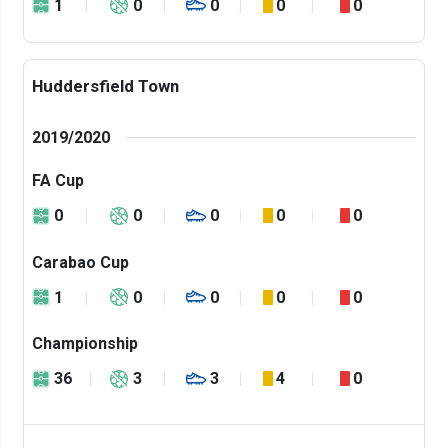
1
0
0
0
0
Huddersfield Town
2019/2020
FA Cup
0
0
0
0
0
Carabao Cup
1
0
0
0
0
Championship
36
3
3
4
0