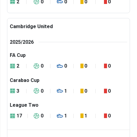
2
0
0
0
0
Cambridge United
2025/2026
FA Cup
2
0
0
0
0
Carabao Cup
3
0
1
0
0
League Two
17
0
1
1
0