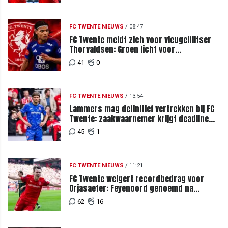
FC TWENTE NIEUWS
/
08:47
FC Twente meldt zich voor vleugelflitser
Thorvaldsen: Groen licht voor
miljoenenbod
41
0
FC TWENTE NIEUWS
/
13:54
Lammers mag definitief vertrekken bij FC
Twente: zaakwaarnemer krijgt deadline
vanwege komst vervanger
45
1
FC TWENTE NIEUWS
/
11:21
FC Twente weigert recordbedrag voor
Orjasaeter: Feyenoord genoemd na
megabod
62
16