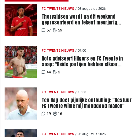
FC TWENTE NIEUWS
/
08 augustus 2026
Thorvaldsen wordt na dit weekend
gepresenteerd en tekent meerjarig
contract bij FC Twente
57
59
FC TWENTE NIEUWS
/
07:00
Rots adviseert Hilgers en FC Twente in
soap: "Beide partijen hebben elkaar
teleurgesteld"
44
6
FC TWENTE NIEUWS
/
10:33
Ten Hag doet pijnlijke onthulling: "Bestuur
FC Twente wilde mij monddood maken"
19
16
FC TWENTE NIEUWS
/
08 augustus 2026