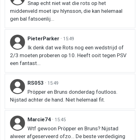
Snap echt niet wat die rots op het
middenveld moet ipv hlynsson, die kan helemaal
gen bal fatsoenlij...
PieterParker
·
15:49
Ik denk dat we Rots nog een wedstrijd of
2/3 moeten proberen op 10. Heeft ooit tegen PSV
een fantast...
RS053
·
15:49
Pröpper en Bruns donderdag foutloos.
Nijstad achter de hand. Niet helemaal fit.
Marcie74
·
15:45
Wtf gewoon Pröpper en Bruns? Nijstad
alweer afgeserveerd ofzo… De beste verdediging