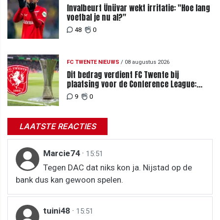
Invalbeurt Ünüvar wekt irritatie: "Hoe lang
voetbal je nu al?"
48
0
FC TWENTE NIEUWS
/
08 augustus 2026
Dit bedrag verdient FC Twente bij
plaatsing voor de Conference League:
zoveel loopt het mis bij uitschakeling
9
0
LAATSTE REACTIES
Marcie74
·
15:51
Tegen DAC dat niks kon ja. Nijstad op de
bank dus kan gewoon spelen.
tuini48
·
15:51