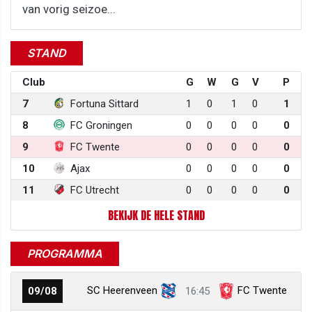
van vorig seizoe...
STAND
Club
G
W
G
V
P
7
Fortuna Sittard
1
0
1
0
1
8
FC Groningen
0
0
0
0
0
9
FC Twente
0
0
0
0
0
10
Ajax
0
0
0
0
0
11
FC Utrecht
0
0
0
0
0
BEKIJK DE HELE STAND
PROGRAMMA
SC Heerenveen
FC Twente
09/08
16:45