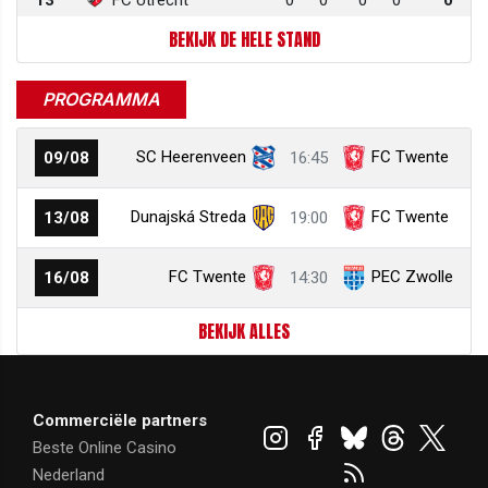
BEKIJK DE HELE STAND
PROGRAMMA
SC Heerenveen
FC Twente
09/08
16:45
Dunajská Streda
FC Twente
13/08
19:00
FC Twente
PEC Zwolle
16/08
14:30
BEKIJK ALLES
Commerciële partners
Beste Online Casino
Nederland