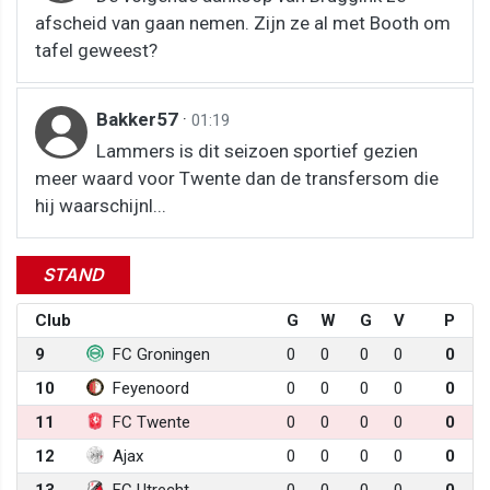
afscheid van gaan nemen. Zijn ze al met Booth om
tafel geweest?
Bakker57
·
01:19
Lammers is dit seizoen sportief gezien
meer waard voor Twente dan de transfersom die
hij waarschijnl...
STAND
Club
G
W
G
V
P
9
FC Groningen
0
0
0
0
0
10
Feyenoord
0
0
0
0
0
11
FC Twente
0
0
0
0
0
12
Ajax
0
0
0
0
0
13
FC Utrecht
0
0
0
0
0