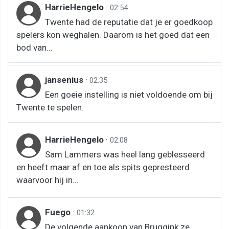
HarrieHengelo
·
02:54
Twente had de reputatie dat je er goedkoop
spelers kon weghalen. Daarom is het goed dat een
bod van...
jansenius
·
02:35
Een goeie instelling is niet voldoende om bij
Twente te spelen.
HarrieHengelo
·
02:08
Sam Lammers was heel lang geblesseerd
en heeft maar af en toe als spits gepresteerd
waarvoor hij in...
Fuego
·
01:32
De volgende aankoop van Bruggink ze