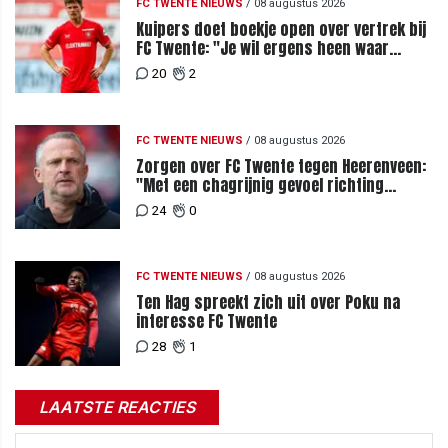
FC TWENTE NIEUWS
/
08 augustus 2026
Kuipers doet boekje open over vertrek bij
FC Twente: "Je wil ergens heen waar
mensen je waarderen"
20
2
FC TWENTE NIEUWS
/
08 augustus 2026
Zorgen over FC Twente tegen Heerenveen:
"Met een chagrijnig gevoel richting
Slowakije"
24
0
FC TWENTE NIEUWS
/
08 augustus 2026
Ten Hag spreekt zich uit over Poku na
interesse FC Twente
28
1
LAATSTE REACTIES