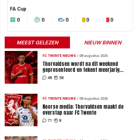
FA Cup
0
0
0
0
0
MEEST GELEZEN
NIEUW BINNEN
FC TWENTE NIEUWS
/
08 augustus 2026
Thorvaldsen wordt na dit weekend
gepresenteerd en tekent meerjarig
contract bij FC Twente
48
58
FC TWENTE NIEUWS
/
08 augustus 2026
Noorse media: Thorvaldsen maakt de
overstap naar FC Twente
71
8