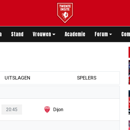
app
a
Stand
Vrouwen
Academie
Forum
Com
UITSLAGEN
SPELERS
20:45
Dijon