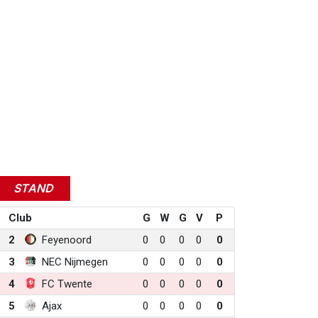
STAND
Club
G
W
G
V
P
2
Feyenoord
0
0
0
0
0
3
NEC Nijmegen
0
0
0
0
0
4
FC Twente
0
0
0
0
0
5
Ajax
0
0
0
0
0