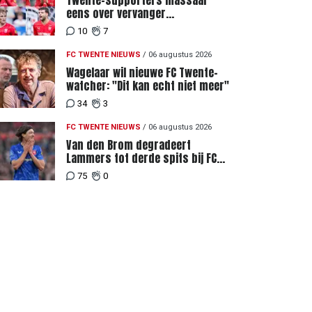
Twente-supporters massaal
eens over vervanger
geblesseerde Lemkin tegen FC
10
7
DAC 04
FC TWENTE NIEUWS
/
06 augustus 2026
Wagelaar wil nieuwe FC Twente-
watcher: "Dit kan echt niet meer"
34
3
FC TWENTE NIEUWS
/
06 augustus 2026
Van den Brom degradeert
Lammers tot derde spits bij FC
Twente
75
0