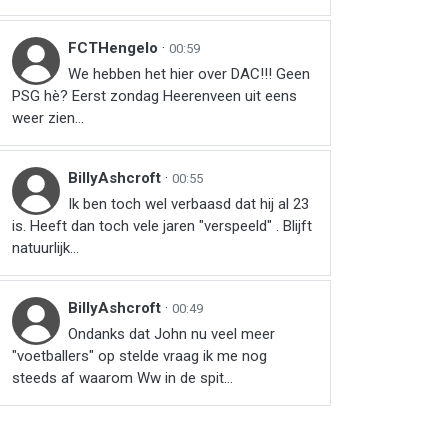
FCTHengelo
·
00:59
We hebben het hier over DAC!!! Geen
PSG hè? Eerst zondag Heerenveen uit eens
weer zien…
BillyAshcroft
·
00:55
Ik ben toch wel verbaasd dat hij al 23
is. Heeft dan toch vele jaren "verspeeld" . Blijft
natuurlijk...
BillyAshcroft
·
00:49
Ondanks dat John nu veel meer
"voetballers" op stelde vraag ik me nog
steeds af waarom Ww in de spit...