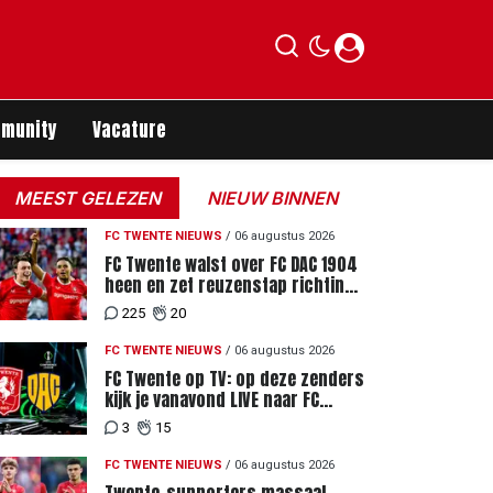
munity
Vacature
MEEST GELEZEN
NIEUW BINNEN
FC TWENTE NIEUWS
/
06 augustus 2026
FC Twente walst over FC DAC 1904
heen en zet reuzenstap richting
de play-offs
225
20
FC TWENTE NIEUWS
/
06 augustus 2026
FC Twente op TV: op deze zenders
kijk je vanavond LIVE naar FC
Twente - FC DAC 04
3
15
FC TWENTE NIEUWS
/
06 augustus 2026