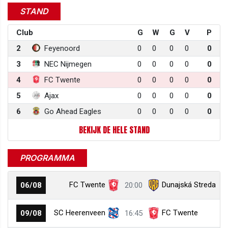
STAND
Club
G
W
G
V
P
2
Feyenoord
0
0
0
0
0
3
NEC Nijmegen
0
0
0
0
0
4
FC Twente
0
0
0
0
0
5
Ajax
0
0
0
0
0
6
Go Ahead Eagles
0
0
0
0
0
BEKIJK DE HELE STAND
PROGRAMMA
FC Twente
Dunajská Streda
06/08
20:00
SC Heerenveen
FC Twente
09/08
16:45