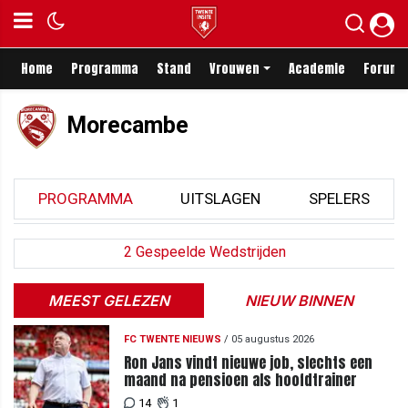
Home
Programma
Stand
Vrouwen
Academie
Forum
Morecambe
PROGRAMMA
UITSLAGEN
SPELERS
2 Gespeelde Wedstrijden
MEEST GELEZEN
NIEUW BINNEN
FC TWENTE NIEUWS
/
05 augustus 2026
Ron Jans vindt nieuwe job, slechts een
maand na pensioen als hoofdtrainer
14
1