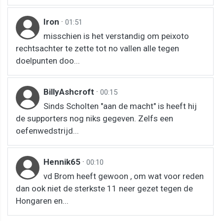
Iron
·
01:51
misschien is het verstandig om peixoto
rechtsachter te zette tot no vallen alle tegen
doelpunten doo...
BillyAshcroft
·
00:15
Sinds Scholten "aan de macht" is heeft hij
de supporters nog niks gegeven. Zelfs een
oefenwedstrijd...
Hennik65
·
00:10
vd Brom heeft gewoon , om wat voor reden
dan ook niet de sterkste 11 neer gezet tegen de
Hongaren en...