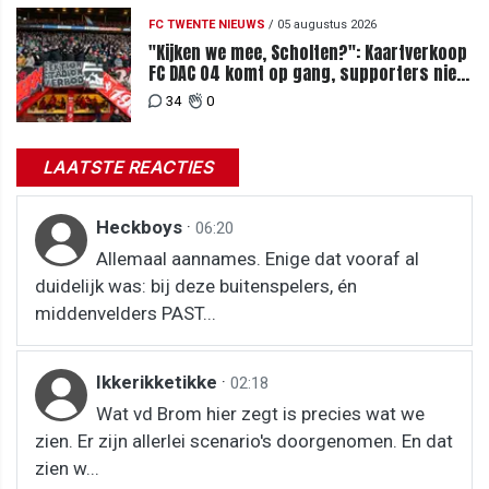
FC TWENTE NIEUWS
/
05 augustus 2026
"Kijken we mee, Scholten?": Kaartverkoop
FC DAC 04 komt op gang, supporters niet
blij met ticketprijzen
34
0
LAATSTE REACTIES
Heckboys
·
06:20
Allemaal aannames. Enige dat vooraf al
duidelijk was: bij deze buitenspelers, én
middenvelders PAST...
Ikkerikketikke
·
02:18
Wat vd Brom hier zegt is precies wat we
zien. Er zijn allerlei scenario's doorgenomen. En dat
zien w...