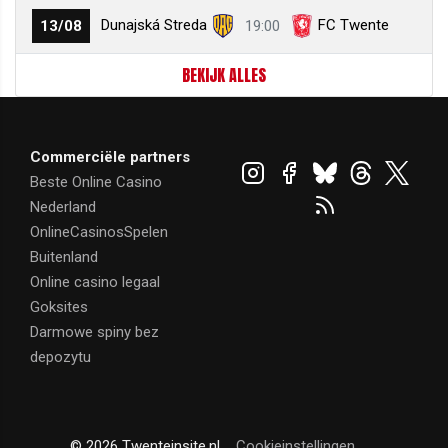
Dunajská Streda
FC Twente
13/08
19:00
BEKIJK ALLES
Commerciële partners
Beste Online Casino
Nederland
OnlineCasinosSpelen
Buitenland
Online casino legaal
Goksites
Darmowe spiny bez
depozytu
© 2026 Twenteinsite.nl
Cookieinstellingen