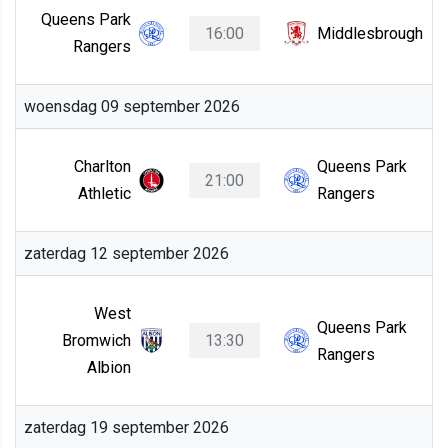
Queens Park
16:00
Middlesbrough
Rangers
woensdag 09 september 2026
Charlton
Queens Park
21:00
Athletic
Rangers
zaterdag 12 september 2026
West
Queens Park
Bromwich
13:30
Rangers
Albion
zaterdag 19 september 2026