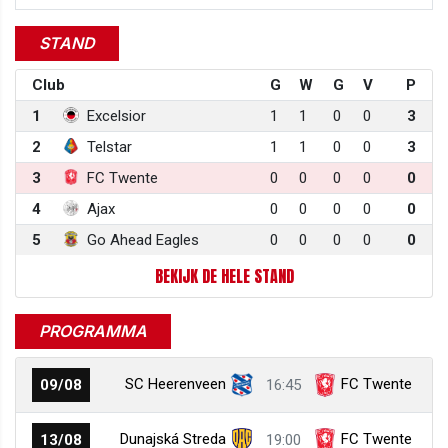
STAND
Club
G
W
G
V
P
1
Excelsior
1
1
0
0
3
2
Telstar
1
1
0
0
3
3
FC Twente
0
0
0
0
0
4
Ajax
0
0
0
0
0
5
Go Ahead Eagles
0
0
0
0
0
BEKIJK DE HELE STAND
PROGRAMMA
SC Heerenveen
FC Twente
09/08
16:45
Dunajská Streda
FC Twente
13/08
19:00