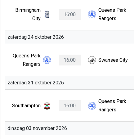
Birmingham
Queens Park
16:00
City
Rangers
zaterdag 24 oktober 2026
Queens Park
16:00
Swansea City
Rangers
zaterdag 31 oktober 2026
Queens Park
Southampton
16:00
Rangers
dinsdag 03 november 2026