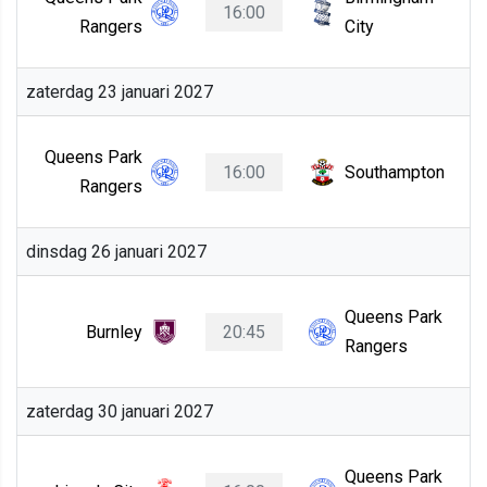
16:00
Rangers
City
zaterdag 23 januari 2027
Queens Park
16:00
Southampton
Rangers
dinsdag 26 januari 2027
Queens Park
Burnley
20:45
Rangers
zaterdag 30 januari 2027
Queens Park