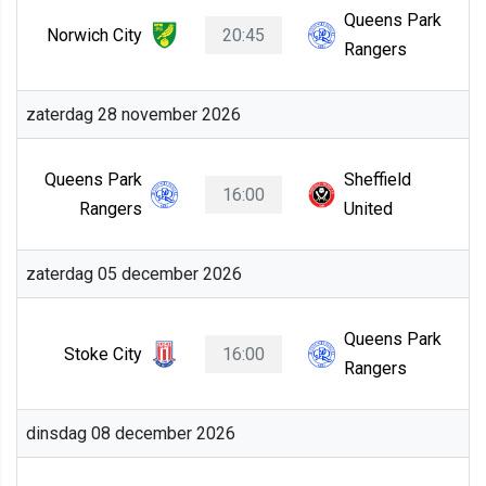
Queens Park
Norwich City
20:45
Rangers
zaterdag 28 november 2026
Queens Park
Sheffield
16:00
Rangers
United
zaterdag 05 december 2026
Queens Park
Stoke City
16:00
Rangers
dinsdag 08 december 2026