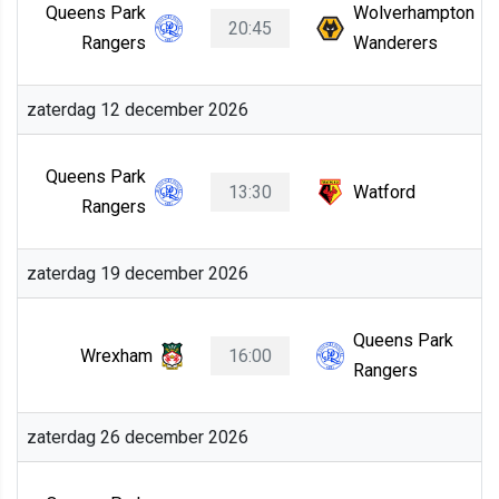
Queens Park
Wolverhampton
20:45
Rangers
Wanderers
zaterdag 12 december 2026
Queens Park
13:30
Watford
Rangers
zaterdag 19 december 2026
Queens Park
Wrexham
16:00
Rangers
zaterdag 26 december 2026