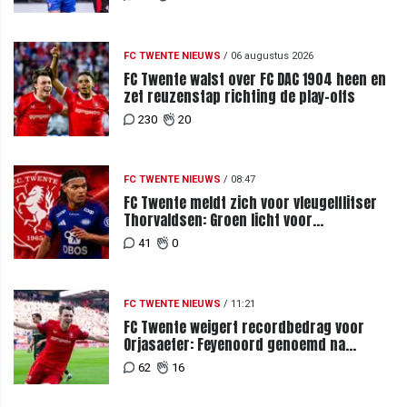
FC TWENTE NIEUWS
/
06 augustus 2026
FC Twente walst over FC DAC 1904 heen en
zet reuzenstap richting de play-offs
230
20
FC TWENTE NIEUWS
/
08:47
FC Twente meldt zich voor vleugelflitser
Thorvaldsen: Groen licht voor
miljoenenbod
41
0
FC TWENTE NIEUWS
/
11:21
FC Twente weigert recordbedrag voor
Orjasaeter: Feyenoord genoemd na
megabod
62
16