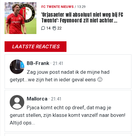
FC TWENTE NIEUWS
/
13:29
'Orjasaeter wil absoluut niet weg bij FC
Twente': Feyenoord zit niet achter
recordbod
14
22
LAATSTE REACTIES
BB-Frank
·
21:41
Zag jouw post nadat ik de mijne had
getypt...we zijn het in ieder geval eens 🙂
Mallorca
·
21:41
Pjaca komt echt op dreef, dat mag je
gerust stellen, zijn klasse komt vanzelf naar boven!
Altijd ops...