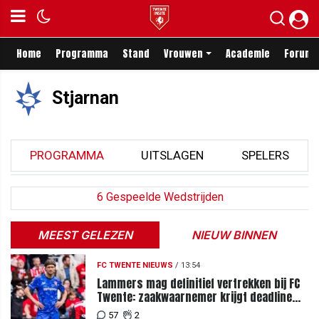
Home
Programma
Stand
Vrouwen
Academie
Forum
Stjarnan
PROGRAMMA
UITSLAGEN
SPELERS
6 Gespeelde Wedstrijden
MEEST GELEZEN
NIEUW BINNEN
FC TWENTE NIEUWS
/
13:54
Lammers mag definitief vertrekken bij FC
Twente: zaakwaarnemer krijgt deadline
vanwege komst vervanger
57
2