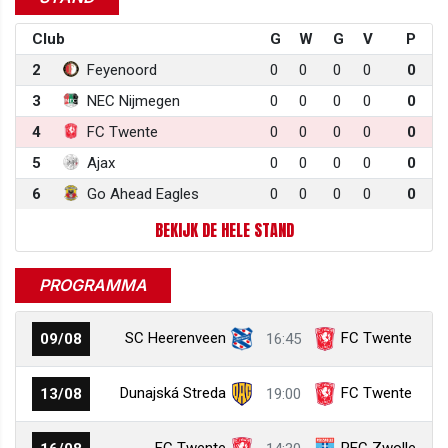
Club
G
W
G
V
P
2
Feyenoord
0
0
0
0
0
3
NEC Nijmegen
0
0
0
0
0
4
FC Twente
0
0
0
0
0
5
Ajax
0
0
0
0
0
6
Go Ahead Eagles
0
0
0
0
0
BEKIJK DE HELE STAND
PROGRAMMA
SC Heerenveen
FC Twente
09/08
16:45
Dunajská Streda
FC Twente
13/08
19:00
FC Twente
PEC Zwolle