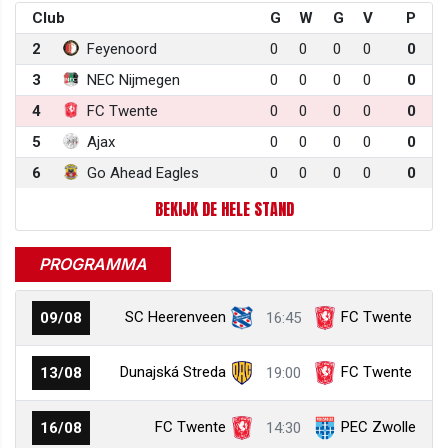
Club
G
W
G
V
P
2
Feyenoord
0
0
0
0
0
3
NEC Nijmegen
0
0
0
0
0
4
FC Twente
0
0
0
0
0
5
Ajax
0
0
0
0
0
6
Go Ahead Eagles
0
0
0
0
0
BEKIJK DE HELE STAND
PROGRAMMA
SC Heerenveen
FC Twente
09/08
16:45
Dunajská Streda
FC Twente
13/08
19:00
FC Twente
PEC Zwolle
16/08
14:30