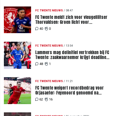
FC TWENTE NIEUWS
/
08:47
FC Twente meldt zich voor vleugelflitser
Thorvaldsen: Groen licht voor
miljoenenbod
40
0
FC TWENTE NIEUWS
/
13:54
Lammers mag definitief vertrekken bij FC
Twente: zaakwaarnemer krijgt deadline
vanwege komst vervanger
48
1
FC TWENTE NIEUWS
/
11:21
FC Twente weigert recordbedrag voor
Orjasaeter: Feyenoord genoemd na
megabod
62
16