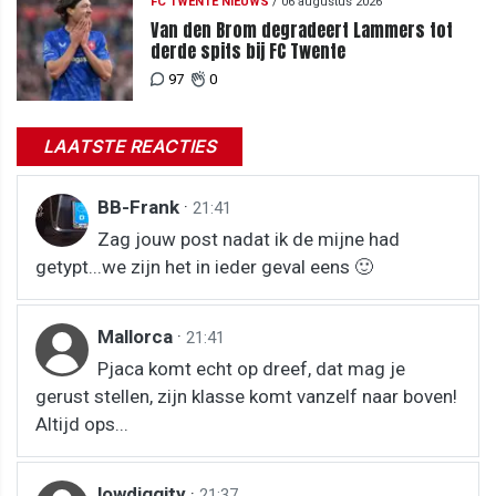
FC TWENTE NIEUWS
/
06 augustus 2026
Van den Brom degradeert Lammers tot
derde spits bij FC Twente
97
0
LAATSTE REACTIES
BB-Frank
·
21:41
Zag jouw post nadat ik de mijne had
getypt...we zijn het in ieder geval eens 🙂
Mallorca
·
21:41
Pjaca komt echt op dreef, dat mag je
gerust stellen, zijn klasse komt vanzelf naar boven!
Altijd ops...
lowdiggity
·
21:37