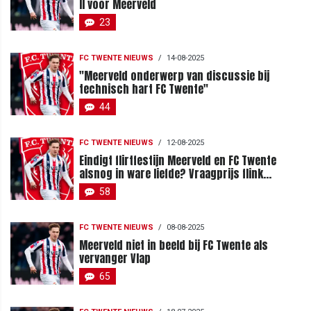
II voor Meerveld
23
FC TWENTE NIEUWS
/
14-08-2025
"Meerveld onderwerp van discussie bij
technisch hart FC Twente"
44
FC TWENTE NIEUWS
/
12-08-2025
Eindigt flirtfestijn Meerveld en FC Twente
alsnog in ware liefde? Vraagprijs flink
gedaald
58
FC TWENTE NIEUWS
/
08-08-2025
Meerveld niet in beeld bij FC Twente als
vervanger Vlap
65