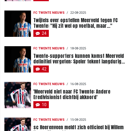
FC TWENTE NIEUWS
/
22-08-2025
Twijfels over opstellen Meerveld tegen FC
Twente: "Hij zit wel op voetbal, maar..."
24
FC TWENTE NIEUWS
/
18-08-2025
Twente-supporters kunnen komst Meerveld
definitief vergeten: Speler tekent langdurig
contract bij sc Heerenveen
42
FC TWENTE NIEUWS
/
16-08-2025
'Meerveld niet naar FC Twente: Andere
Eredivisionist dichtbij akkoord'
10
FC TWENTE NIEUWS
/
15-08-2025
sc Heerenveen meldt zich officieel bij Willem