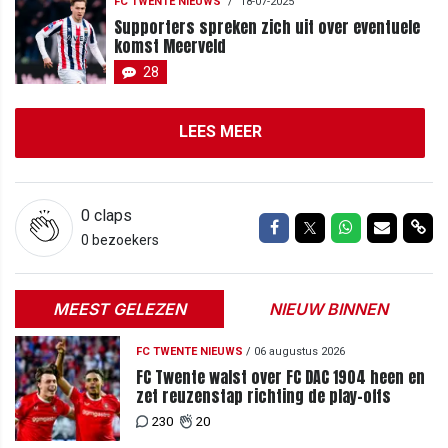
FC TWENTE NIEUWS
/
18-07-2025
Supporters spreken zich uit over eventuele
komst Meerveld
28
LEES MEER
0
claps
Delen op Facebook
Delen op Twitter
Delen op Wh
Delen vi
Del
0 bezoekers
MEEST GELEZEN
NIEUW BINNEN
FC TWENTE NIEUWS
/
06 augustus 2026
FC Twente walst over FC DAC 1904 heen en
zet reuzenstap richting de play-offs
230
20