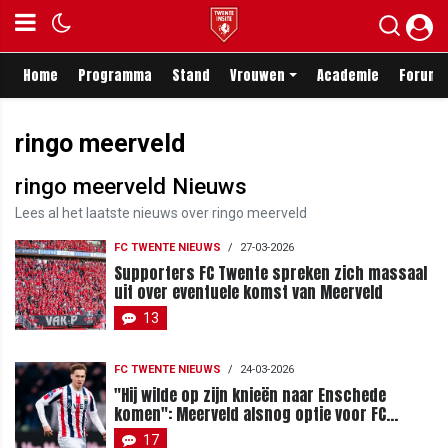
Home
Programma
Stand
Vrouwen
Academie
Forum
ringo meerveld
ringo meerveld Nieuws
Lees al het laatste nieuws over ringo meerveld
FC TWENTE NIEUWS
/
27-03-2026
Supporters FC Twente spreken zich massaal
uit over eventuele komst van Meerveld
13
FC TWENTE NIEUWS
/
24-03-2026
"Hij wilde op zijn knieën naar Enschede
komen": Meerveld alsnog optie voor FC
Twente?
17