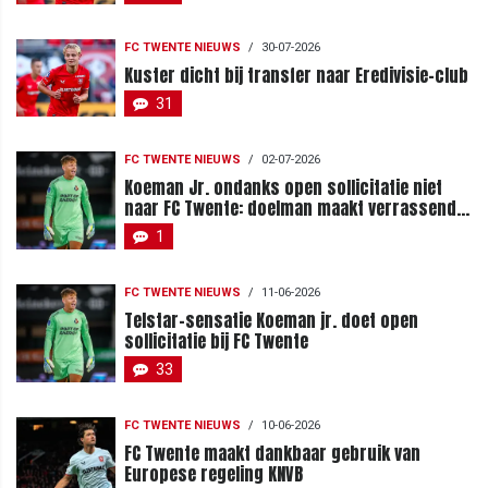
FC TWENTE NIEUWS
/
30-07-2026
Kuster dicht bij transfer naar Eredivisie-club
31
FC TWENTE NIEUWS
/
02-07-2026
Koeman Jr. ondanks open sollicitatie niet
naar FC Twente: doelman maakt verrassende
keuze
1
FC TWENTE NIEUWS
/
11-06-2026
Telstar-sensatie Koeman jr. doet open
sollicitatie bij FC Twente
33
FC TWENTE NIEUWS
/
10-06-2026
FC Twente maakt dankbaar gebruik van
Europese regeling KNVB