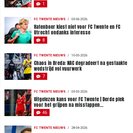
1
FC TWENTE NIEUWS
/
03-06-2026
Hatenboer kiest niet voor FC Twente en FC
Utrecht ondanks interesse
8
FC TWENTE NIEUWS
/
10-05-2026
Chaos in Breda: NAC degradeert na gestaakte
wedstrijd vol vuurwerk
7
FC TWENTE NIEUWS
/
03-05-2026
Uitgelezen kans voor FC Twente | Derde plek
voor het grijpen na misstappen
concurrentie
46
FC TWENTE NIEUWS
/
28-04-2026