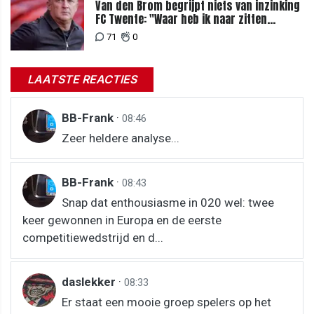
Van den Brom begrijpt niets van inzinking
FC Twente: "Waar heb ik naar zitten
kijken?"
71
0
LAATSTE REACTIES
BB-Frank
·
08:46
Zeer heldere analyse...
BB-Frank
·
08:43
Snap dat enthousiasme in 020 wel: twee
keer gewonnen in Europa en de eerste
competitiewedstrijd en d...
daslekker
·
08:33
Er staat een mooie groep spelers op het