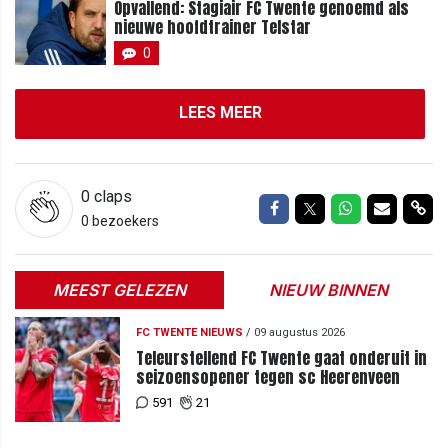
Opvallend: Stagiair FC Twente genoemd als
nieuwe hoofdtrainer Telstar
0
LEES MEER
0
claps
Delen op Facebook
Delen op Twitter
Delen op Wh
Delen vi
Del
0 bezoekers
MEEST GELEZEN
NIEUW BINNEN
FC TWENTE NIEUWS
/
09 augustus 2026
Teleurstellend FC Twente gaat onderuit in
seizoensopener tegen sc Heerenveen
591
21