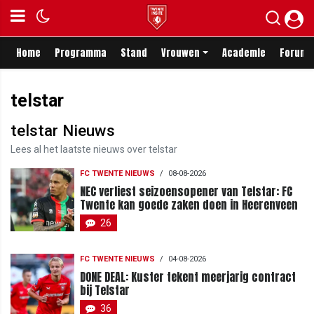
Home
Programma
Stand
Vrouwen
Academie
Forum
telstar
telstar Nieuws
Lees al het laatste nieuws over telstar
FC TWENTE NIEUWS
/
08-08-2026
NEC verliest seizoensopener van Telstar: FC
Twente kan goede zaken doen in Heerenveen
26
FC TWENTE NIEUWS
/
04-08-2026
DONE DEAL: Kuster tekent meerjarig contract
bij Telstar
36