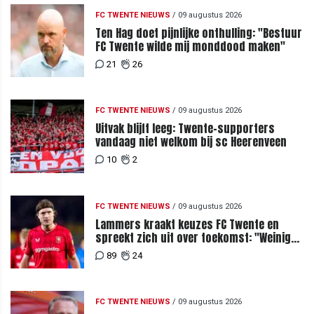
FC TWENTE NIEUWS
/
09 augustus 2026
Ten Hag doet pijnlijke onthulling: "Bestuur
FC Twente wilde mij monddood maken"
21
26
FC TWENTE NIEUWS
/
09 augustus 2026
Uitvak blijft leeg: Twente-supporters
vandaag niet welkom bij sc Heerenveen
10
2
FC TWENTE NIEUWS
/
09 augustus 2026
Lammers kraakt keuzes FC Twente en
spreekt zich uit over toekomst: "Weinig
van te begrijpen"
89
24
FC TWENTE NIEUWS
/
09 augustus 2026