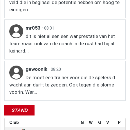
veld die in beginsel de potentie hebben om hoog te
eindigen...
mr053
·
08:31
dit is niet alleen een wanprestatie van het
team maar ook van de coach.in de rust had hij al
keihard...
gewoonik
·
08:20
De moet een trainer voor die de spelers d
wacht aan durft te zeggen. Ook tegen die slome
voorin. War...
STAND
Club
G
W
G
V
P