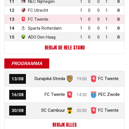
11
NEC Nijmegen
1
0
0
1
0
12
FC Utrecht
1
0
0
1
0
13
FC Twente
1
0
0
1
0
14
Sparta Rotterdam
1
0
0
1
0
15
ADO Den Haag
1
0
0
1
0
BEKIJK DE HELE STAND
PROGRAMMA
Dunajská Streda
FC Twente
13/08
19:00
FC Twente
PEC Zwolle
16/08
14:30
SC Cambuur
FC Twente
30/08
20:00
BEKIJK ALLES