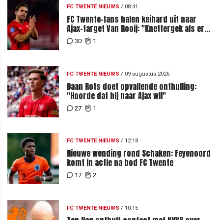
FC TWENTE NIEUWS
/
08:41
FC Twente-fans halen keihard uit naar
Ajax-target Van Rooij: "Knettergek als er
nog interesse is"
30
1
FC TWENTE NIEUWS
/
09 augustus 2026
Daan Rots doet opvallende onthulling:
"Hoorde dat hij naar Ajax wil"
27
1
FC TWENTE NIEUWS
/
12:18
Nieuwe wending rond Schaken: Feyenoord
komt in actie na bod FC Twente
17
2
FC TWENTE NIEUWS
/
10:15