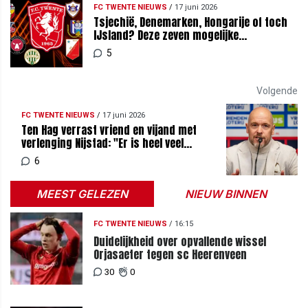
FC TWENTE NIEUWS
/
17 juni 2026
Tsjechië, Denemarken, Hongarije of toch
IJsland? Deze zeven mogelijke
tegenstanders zijn nog over voor FC
5
Twente
Volgende
FC TWENTE NIEUWS
/
17 juni 2026
Ten Hag verrast vriend en vijand met
verlenging Nijstad: "Er is heel veel
interesse"
6
MEEST GELEZEN
NIEUW BINNEN
FC TWENTE NIEUWS
/
16:15
Duidelijkheid over opvallende wissel
Orjasaeter tegen sc Heerenveen
30
0