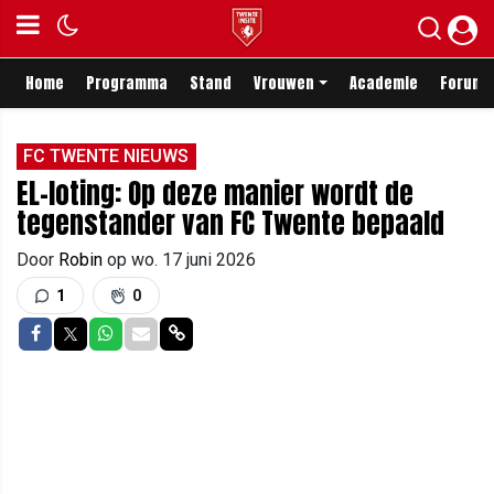
Home
Programma
Stand
Vrouwen
Academie
Forum
FC TWENTE NIEUWS
EL-loting: Op deze manier wordt de
tegenstander van FC Twente bepaald
Door
Robin
op
wo. 17 juni 2026
1
0
Delen op Facebook
Delen op Twitter
Delen op Whatsapp
Delen via Mail
Delen via link