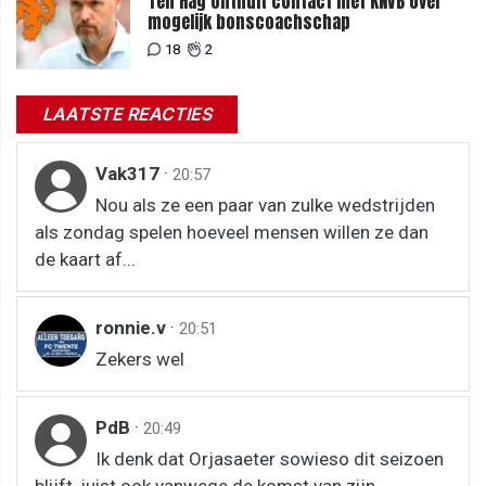
Ten Hag onthult contact met KNVB over
mogelijk bonscoachschap
18
2
LAATSTE REACTIES
Vak317
·
20:57
Nou als ze een paar van zulke wedstrijden
als zondag spelen hoeveel mensen willen ze dan
de kaart af...
ronnie.v
·
20:51
Zekers wel
PdB
·
20:49
Ik denk dat Orjasaeter sowieso dit seizoen
blijft, juist ook vanwege de komst van zijn