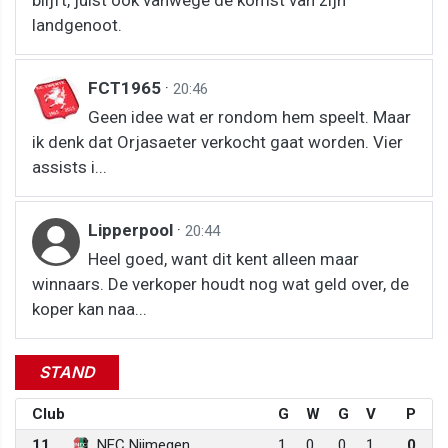
landgenoot.
FCT1965
·
20:46
Geen idee wat er rondom hem speelt. Maar
ik denk dat Orjasaeter verkocht gaat worden. Vier
assists i...
Lipperpool
·
20:44
Heel goed, want dit kent alleen maar
winnaars. De verkoper houdt nog wat geld over, de
koper kan naa...
STAND
Club
G
W
G
V
P
11
NEC Nijmegen
1
0
0
1
0