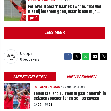
FC TWENTE NIEUWS
/
10-11-2017
Fer over transfer naar FC Twente: "Dat viel
niet bij iedereen goed, maar ik had mijn
redenen"
0
LEES MEER
0
claps
Delen op Facebook
Delen op Twitter
Delen op Wh
Delen vi
Del
0 bezoekers
MEEST GELEZEN
NIEUW BINNEN
FC TWENTE NIEUWS
/
09 augustus 2026
Teleurstellend FC Twente gaat onderuit in
seizoensopener tegen sc Heerenveen
591
21