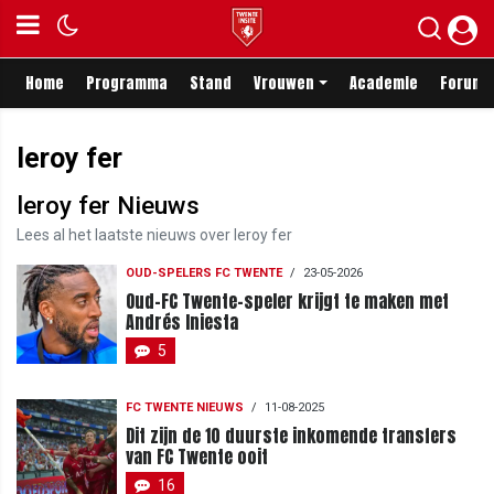
Home
Programma
Stand
Vrouwen
Academie
Forum
leroy fer
leroy fer Nieuws
Lees al het laatste nieuws over leroy fer
OUD-SPELERS FC TWENTE
/
23-05-2026
Oud-FC Twente-speler krijgt te maken met
Andrés Iniesta
5
FC TWENTE NIEUWS
/
11-08-2025
Dit zijn de 10 duurste inkomende transfers
van FC Twente ooit
16