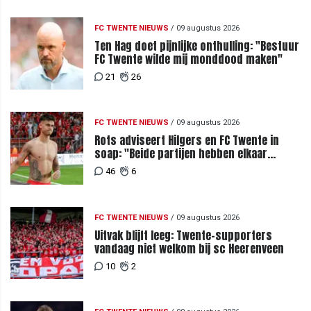
FC TWENTE NIEUWS
/
09 augustus 2026
Ten Hag doet pijnlijke onthulling: "Bestuur
FC Twente wilde mij monddood maken"
21
26
FC TWENTE NIEUWS
/
09 augustus 2026
Rots adviseert Hilgers en FC Twente in
soap: "Beide partijen hebben elkaar
teleurgesteld"
46
6
FC TWENTE NIEUWS
/
09 augustus 2026
Uitvak blijft leeg: Twente-supporters
vandaag niet welkom bij sc Heerenveen
10
2