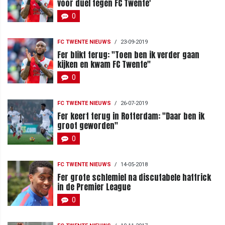
voor duel tegen FC Twente'
0
FC TWENTE NIEUWS
/
23-09-2019
Fer blikt terug: "Toen ben ik verder gaan
kijken en kwam FC Twente"
0
FC TWENTE NIEUWS
/
26-07-2019
Fer keert terug in Rotterdam: "Daar ben ik
groot geworden"
0
FC TWENTE NIEUWS
/
14-05-2018
Fer grote schlemiel na discutabele hattrick
in de Premier League
0