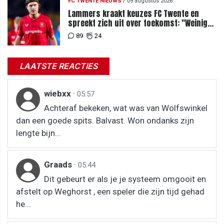
FC TWENTE NIEUWS
/
09 augustus 2026
Lammers kraakt keuzes FC Twente en
spreekt zich uit over toekomst: "Weinig
van te begrijpen"
89
24
LAATSTE REACTIES
wiebxx
·
05:57
Achteraf bekeken, wat was van Wolfswinkel
dan een goede spits. Balvast. Won ondanks zijn
lengte bijn...
Graads
·
05:44
Dit gebeurt er als je je systeem omgooit en
afstelt op Weghorst , een speler die zijn tijd gehad
he...