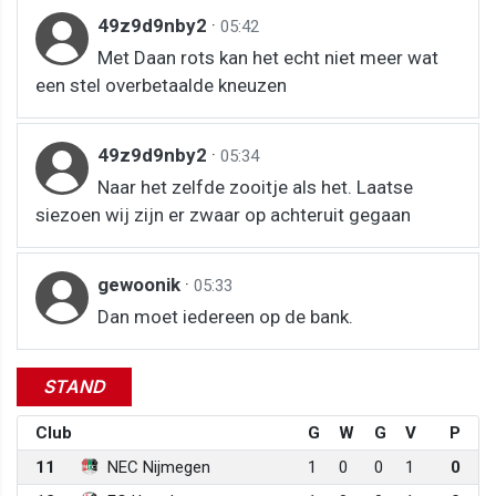
49z9d9nby2
·
05:42
Met Daan rots kan het echt niet meer wat
een stel overbetaalde kneuzen
49z9d9nby2
·
05:34
Naar het zelfde zooitje als het. Laatse
siezoen wij zijn er zwaar op achteruit gegaan
gewoonik
·
05:33
Dan moet iedereen op de bank.
STAND
Club
G
W
G
V
P
11
NEC Nijmegen
1
0
0
1
0