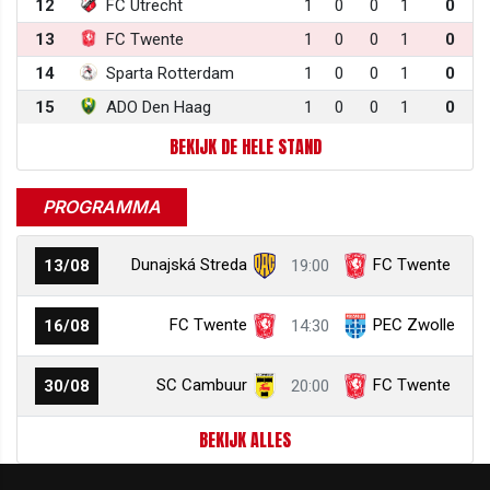
12
FC Utrecht
1
0
0
1
0
13
FC Twente
1
0
0
1
0
14
Sparta Rotterdam
1
0
0
1
0
15
ADO Den Haag
1
0
0
1
0
BEKIJK DE HELE STAND
PROGRAMMA
Dunajská Streda
FC Twente
13/08
19:00
FC Twente
PEC Zwolle
16/08
14:30
SC Cambuur
FC Twente
30/08
20:00
BEKIJK ALLES