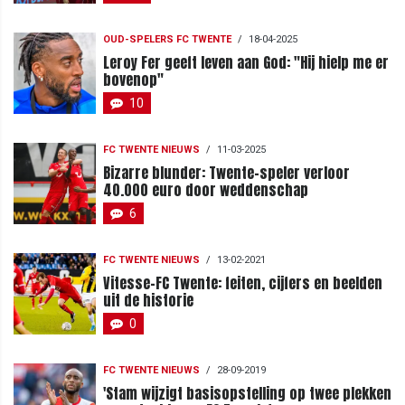
OUD-SPELERS FC TWENTE
/
18-04-2025
Leroy Fer geeft leven aan God: "Hij hielp me er
bovenop"
10
FC TWENTE NIEUWS
/
11-03-2025
Bizarre blunder: Twente-speler verloor
40.000 euro door weddenschap
6
FC TWENTE NIEUWS
/
13-02-2021
Vitesse-FC Twente: feiten, cijfers en beelden
uit de historie
0
FC TWENTE NIEUWS
/
28-09-2019
'Stam wijzigt basisopstelling op twee plekken