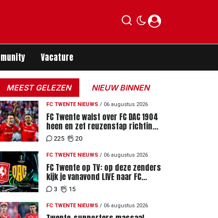
munity
Vacature
MEEST GELEZEN
NIEUW BINNEN
FC TWENTE NIEUWS
/
06 augustus 2026
FC Twente walst over FC DAC 1904
heen en zet reuzenstap richting
de play-offs
225
20
FC TWENTE NIEUWS
/
06 augustus 2026
FC Twente op TV: op deze zenders
kijk je vanavond LIVE naar FC
Twente - FC DAC 04
3
15
FC TWENTE NIEUWS
/
06 augustus 2026