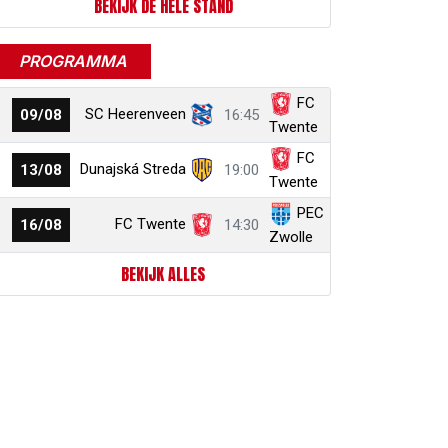
BEKIJK DE HELE STAND
PROGRAMMA
FC
SC Heerenveen
09/08
16:45
Twente
FC
Dunajská Streda
13/08
19:00
Twente
PEC
FC Twente
16/08
14:30
Zwolle
BEKIJK ALLES