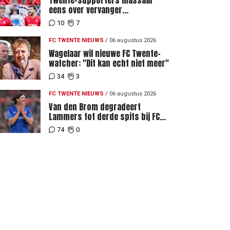
Twente-supporters massaal
eens over vervanger
geblesseerde Lemkin tegen FC
10
7
DAC 04
FC TWENTE NIEUWS
/
06 augustus 2026
Wagelaar wil nieuwe FC Twente-
watcher: "Dit kan echt niet meer"
34
3
FC TWENTE NIEUWS
/
06 augustus 2026
Van den Brom degradeert
Lammers tot derde spits bij FC
Twente
74
0