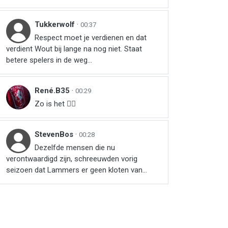
Tukkerwolf
·
00:37
Respect moet je verdienen en dat
verdient Wout bij lange na nog niet. Staat
betere spelers in de weg...
René.B35
·
00:29
Zo is het 👌🏻
StevenBos
·
00:28
Dezelfde mensen die nu
verontwaardigd zijn, schreeuwden vorig
seizoen dat Lammers er geen kloten van...