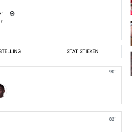
3'
0'
STELLING
STATISTIEKEN
90'
82'