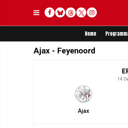
Facebook
Bluesky
Threads
Twitter
Delen op Whats
Home
Programm
Ajax - Feyenoord
E
14 D
Ajax