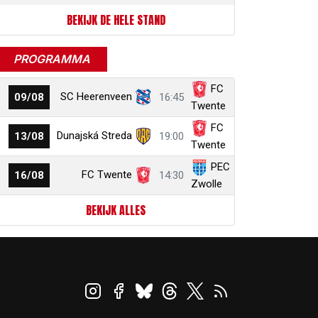
BEKIJK DE HELE STAND
PROGRAMMA
FC
SC Heerenveen
09/08
16:45
Twente
FC
Dunajská Streda
13/08
19:00
Twente
PEC
FC Twente
16/08
14:30
Zwolle
BEKIJK ALLES