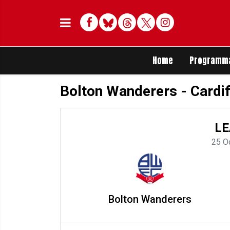
Facebook
Bluesky
Threads
Twitter
Delen op Whats
Home
Programm
Bolton Wanderers - Cardif
LE
25 O
Bolton Wanderers