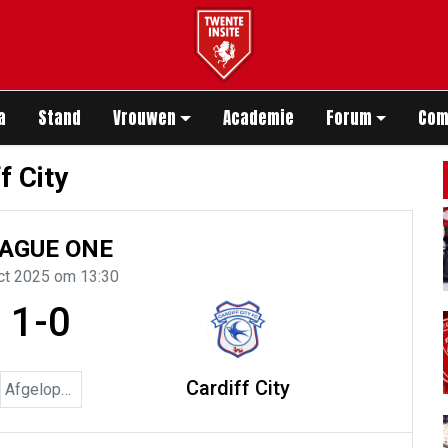
app
a
Stand
Vrouwen
Academie
Forum
Com
f City
AGUE ONE
ct 2025 om 13:30
1-0
Cardiff City
Afgelopen