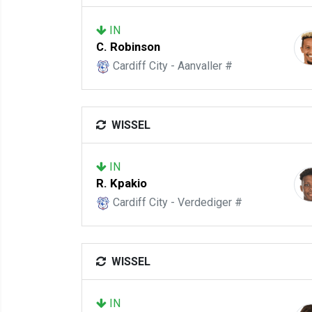
IN
C. Robinson
Cardiff City - Aanvaller #
WISSEL
IN
R. Kpakio
Cardiff City - Verdediger #
WISSEL
IN