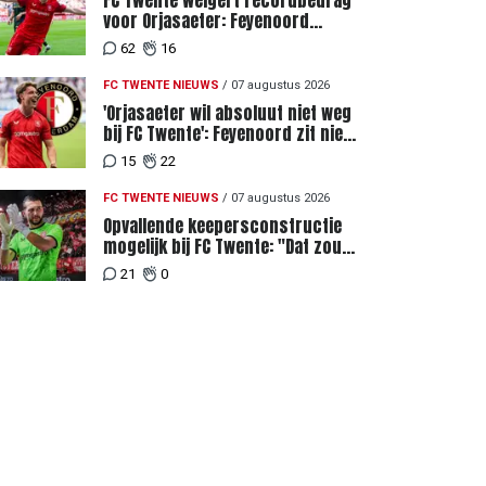
FC Twente weigert recordbedrag
voor Orjasaeter: Feyenoord
genoemd na megabod
62
16
FC TWENTE NIEUWS
/
07 augustus 2026
'Orjasaeter wil absoluut niet weg
bij FC Twente': Feyenoord zit niet
achter recordbod
15
22
FC TWENTE NIEUWS
/
07 augustus 2026
Opvallende keepersconstructie
mogelijk bij FC Twente: "Dat zou
eigenlijk best kunnen"
21
0