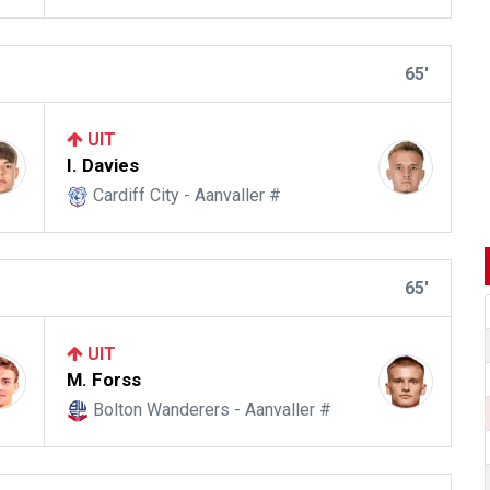
65'
UIT
I. Davies
Cardiff City - Aanvaller #
65'
UIT
M. Forss
Bolton Wanderers - Aanvaller #