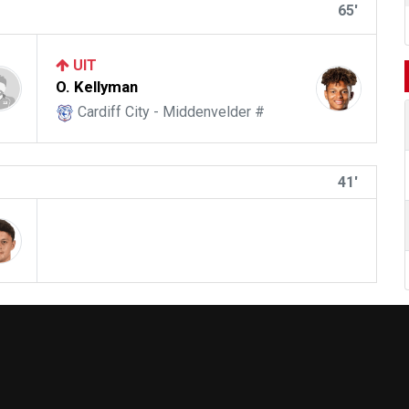
65'
UIT
O. Kellyman
Cardiff City - Middenvelder #
41'