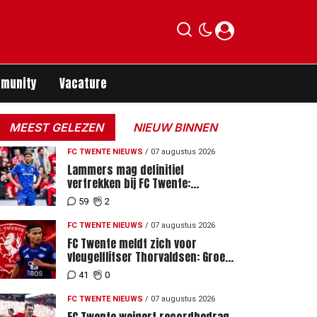
munity
Vacature
MEEST GELEZEN
NIEUW BINNEN
FC TWENTE NIEUWS
/
07 augustus 2026
Lammers mag definitief
vertrekken bij FC Twente:
zaakwaarnemer krijgt deadline
59
2
vanwege komst vervanger
FC TWENTE NIEUWS
/
07 augustus 2026
FC Twente meldt zich voor
vleugelflitser Thorvaldsen: Groen
licht voor miljoenenbod
41
0
FC TWENTE NIEUWS
/
07 augustus 2026