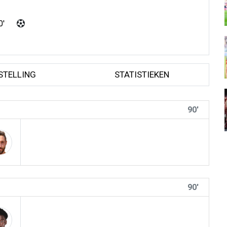
0'
STELLING
STATISTIEKEN
90'
90'