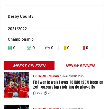
Derby County
2021/2022
Championship
0
0
0
0
0
MEEST GELEZEN
NIEUW BINNEN
FC TWENTE NIEUWS
/
06 augustus 2026
FC Twente walst over FC DAC 1904 heen en
zet reuzenstap richting de play-offs
227
20