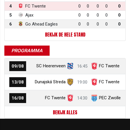
4
FC Twente
0
0
0
0
0
5
Ajax
0
0
0
0
0
6
Go Ahead Eagles
0
0
0
0
0
BEKIJK DE HELE STAND
PROGRAMMA
SC Heerenveen
FC Twente
09/08
16:45
Dunajská Streda
FC Twente
13/08
19:00
FC Twente
PEC Zwolle
16/08
14:30
BEKIJK ALLES