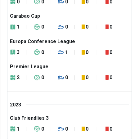
0
0
0
0
0
Carabao Cup
1
0
0
0
0
Europa Conference League
3
0
1
0
0
Premier League
2
0
0
0
0
2023
Club Friendlies 3
1
0
0
0
0