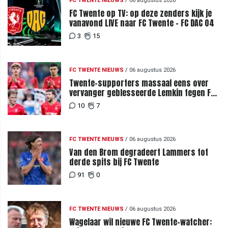
FC TWENTE NIEUWS
/
06 augustus 2026
FC Twente op TV: op deze zenders kijk je
vanavond LIVE naar FC Twente - FC DAC 04
3
15
FC TWENTE NIEUWS
/
06 augustus 2026
Twente-supporters massaal eens over
vervanger geblesseerde Lemkin tegen FC
DAC 04
10
7
FC TWENTE NIEUWS
/
06 augustus 2026
Van den Brom degradeert Lammers tot
derde spits bij FC Twente
91
0
FC TWENTE NIEUWS
/
06 augustus 2026
Wagelaar wil nieuwe FC Twente-watcher: