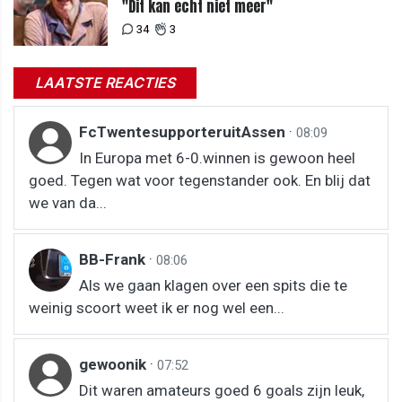
"Dit kan echt niet meer"
34
3
LAATSTE REACTIES
FcTwentesupporteruitAssen
·
08:09
In Europa met 6-0.winnen is gewoon heel
goed. Tegen wat voor tegenstander ook. En blij dat
we van da...
BB-Frank
·
08:06
Als we gaan klagen over een spits die te
weinig scoort weet ik er nog wel een...
gewoonik
·
07:52
Dit waren amateurs goed 6 goals zijn leuk,