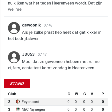
nu kijken wat het tegen Heerenveen wordt. Dat zijn
wel me...
gewoonik
·
07:48
Als je zulke praat heb heet dat gat kikker in
het bedrijfsleven.
JD053
·
07:47
Mooi dat ze gewonnen hebben met ruime
cijfers, echte test komt zondag in Heerenveen
STAND
Club
G
W
G
V
P
2
Feyenoord
0
0
0
0
0
3
NEC Nijmegen
0
0
0
0
0